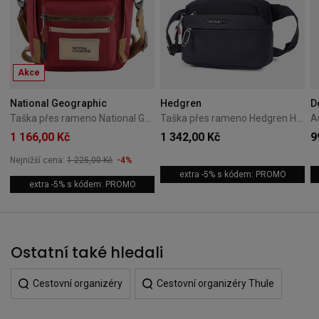
Akce
National Geographic
Hedgren
D
Taška přes rameno National Geographic Legend 5 l – červená
Taška přes rameno Hedgren Hogo 2,5L Černá
1 166,00 Kč
1 342,00 Kč
9
Nejnižší cena:
1 225,00 Kč
-4%
extra -5% s kódem: PROMO
extra -5% s kódem: PROMO
Ostatní také hledali
Cestovní organizéry
Cestovní organizéry Thule