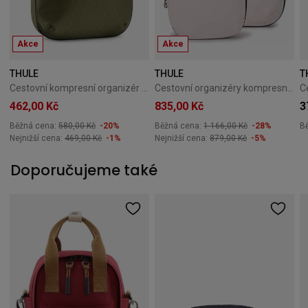
Akce
Akce
THULE
THULE
T
Cestovní kompresní organizér Thule PackingCube M Soft Green
Cestovní organizéry kompresní Thule PackingCube bílý
462,00 Kč
835,00 Kč
3
Běžná cena:
580,00 Kč
-20%
Běžná cena:
1 166,00 Kč
-28%
B
Nejnižší cena:
469,00 Kč
-1%
Nejnižší cena:
879,00 Kč
-5%
Doporučujeme také