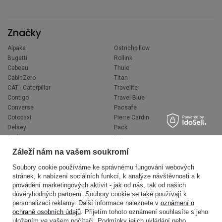
Značky
Alpaka
Ostrichpillow
Bugatti
Rollink
Cabeau
Thule
CabinZero
Titan
CAT - Caterpillar
Travelite
Contigo
Travel Blue
Converse
Pacsafe
Cotopaxi
Pierre Cardin
Delsey
Pack
Derby
Primus
Doppler
Roncato
Záleží nám na vašem soukromí
Discovery
Rolser
Dr.Bacty
United Colors of Benetton
Soubory cookie používáme ke správnému fungování webových
stránek, k nabízení sociálních funkcí, k analýze návštěvnosti a k
Esprit
Saxoline
provádění marketingových aktivit - jak od nás, tak od našich
Happy Rain
Wacaco
důvěryhodných partnerů. Soubory cookie se také používají k
Fjallraven
Wenger
personalizaci reklamy. Další informace naleznete v
oznámení o
Hedgren
Victorinox
ochraně osobních údajů
. Přijetím tohoto oznámení souhlasíte s jeho
Herschel
Volkswagen
uložením ve vašem počítači. Podmínky jejich ukládání nebo