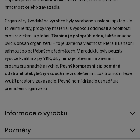
hmotnost celého zavazadla.
Organizéry švédského výrobce byly vyrobeny z nylonu ripstop. Je
to velmi lehký, prodyšný materiál s vysokou odolností a odolností
proti roztržení a párání.
Tkanina je poloprůhledná
, takže snadno
uvidíš obsah organizéru – to je užitečná vlastnost, která ti usnadní
sáhnout po potřebných předmětech. V produktu byly použity
vysoce kvalitní zipy YKK, díky nimž je otevírání a zavírání
organizéru snadné a rychlé.
Pevný kompresní zip pomáhá
odstranit přebytečný vzduch
mezi oblečením, což ti umožní lépe
využít prostor v zavazadle. Pevné horní držadlo usnadňuje
přenášení organizéru.
Informace o výrobku
Rozměry