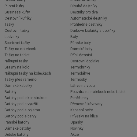
Pilotní kufry
Dlouhé deštníky
Business kufry
Deštníky pro dva
Cestovní kufříky
Automatické deštníky
Tašky
Průhledné deštníky
Cestovní tašky
Dárkové krabičky a doplňky
Ledvinky
Boty
Sportovní tašky
Pánské boty
Tašky na notebook
Dámské boty
Tašky na tablet
Příslušenství
Nákupní tašky
Cestovní doplňky
Brašny na kolo
Termohrnky
Nákupní tašky na kolečkách
Termoláhve
Tašky přes rameno
Termosky
Dámské kabelky
Láhve na vodu
Batohy
Pouzdra na notebook nebo tablet
Batohy podle konstrukce
Peněženky
Batohy podle využití
Přenosné kávovary
Batohy podle objemu
Kapesní nože
Batohy podle barvy
Přívěsky na klíče
Pánské batohy
Opasky
Dámské batohy
Novinky
Dětské batohy
Akce