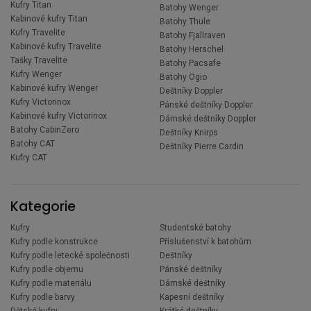
Kufry Titan
Batohy Wenger
Kabinové kufry Titan
Batohy Thule
Kufry Travelite
Batohy Fjallraven
Kabinové kufry Travelite
Batohy Herschel
Tašky Travelite
Batohy Pacsafe
Kufry Wenger
Batohy Ogio
Kabinové kufry Wenger
Deštníky Doppler
Kufry Victorinox
Pánské deštníky Doppler
Kabinové kufry Victorinox
Dámské deštníky Doppler
Batohy CabinZero
Deštníky Knirps
Batohy CAT
Deštníky Pierre Cardin
Kufry CAT
Kategorie
Kufry
Studentské batohy
Kufry podle konstrukce
Příslušenství k batohům
Kufry podle letecké společnosti
Deštníky
Kufry podle objemu
Pánské deštníky
Kufry podle materiálu
Dámské deštníky
Kufry podle barvy
Kapesní deštníky
Dětské kufry
Krátké deštníky