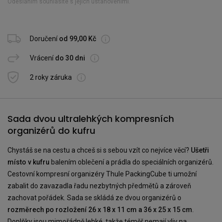
Odesláním souhlasíte s jejich ustanoveními.
Doručení
od 99,00 Kč
Vrácení
do 30 dni
2 roky záruka
Sada dvou ultralehkých kompresních
organizérů do kufru
Chystáš se na cestu a chceš si s sebou vzít co nejvíce věcí?
Ušetři
místo v kufru
balením oblečení a prádla do speciálních organizérů.
Cestovní kompresní organizéry Thule PackingCube ti umožní
zabalit do zavazadla řadu nezbytných předmětů a zároveň
zachovat pořádek. Sada se skládá ze dvou organizérů o
rozměrech po rozložení 26 x 18 x 11 cm a 36 x 25 x 15 cm
.
Doplňky jsou mimořádně lehké, takže téměř nemají vliv na