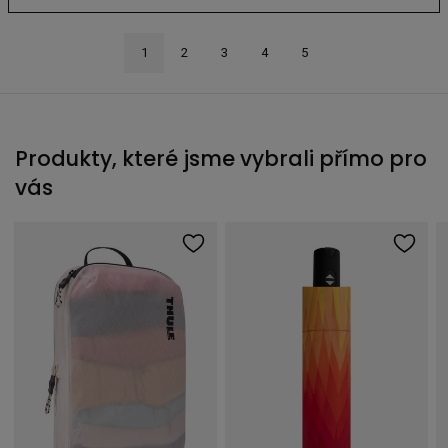
1
2
3
4
5
Produkty, které jsme vybrali přímo pro
vás