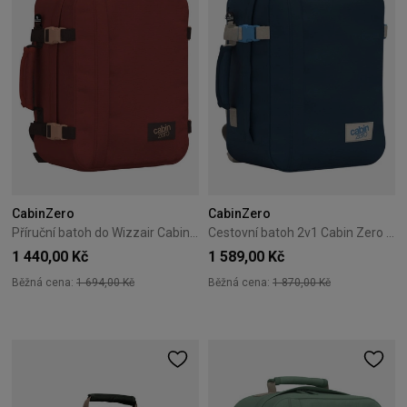
CabinZero
CabinZero
Příruční batoh do Wizzair Cabin Zero Classic 28 l – Sangria Red
Cestovní batoh 2v1 Cabin Zero Classic Tech 28L Blue Grotto Tech
1 440,00 Kč
1 589,00 Kč
Běžná cena:
1 694,00 Kč
Běžná cena:
1 870,00 Kč