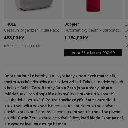
THULE
Doppler
C
Cestovní organizér Thule PackingCube kompresní M bílý
Automatický deštník Carbonsteel Magic Doppler Magic oranžový
468,00 Kč
1 284,00 Kč
1
Běžná cena:
698,00 Kč
B
extra -5% s kódem: PROMO
Dobré turistické batohy jsou vyrobeny z odolných materiálů
,
mají praktické přihrádky a atraktivní vzhled. Takové modely najdeš
v kolekci Cabin Zero.
Batohy Cabin Zero jsou určeny jak pro
mládež, tak i pro dospělé
a díky své kvalitní konstrukci vydrží
dlouhodobé používání.
Pouze značkové příruční zavazadlo
ti
zajistí pohodlí a bezpečí během cestování. Nemusíš se obávat
náhlého prasknutí, prodření nebo utržení popruhu hned po prvním
použití. Cabin Zero splňuje očekávání těch,
kteří hledají kompaktní,
ale vysoce kvalitní design batohu.