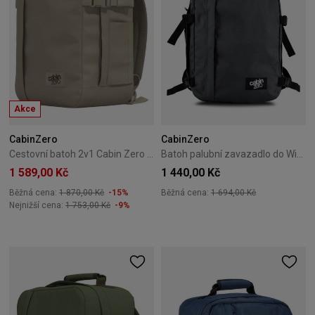
Akce
CabinZero
CabinZero
Cestovní batoh 2v1 Cabin Zero Classic Tech 28L Zen Garden
Batoh palubní zavazadlo do Wizzair Cabin Zero Classic 28L Original Grey
1 589,00 Kč
1 440,00 Kč
Běžná cena:
1 870,00 Kč
-15%
Běžná cena:
1 694,00 Kč
Nejnižší cena:
1 753,00 Kč
-9%