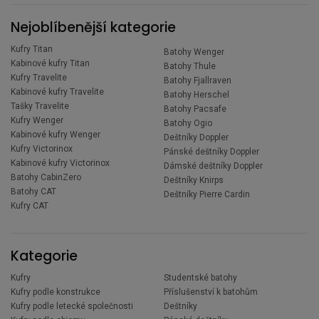
Nejoblíbenější kategorie
Kufry Titan
Batohy Wenger
Kabinové kufry Titan
Batohy Thule
Kufry Travelite
Batohy Fjallraven
Kabinové kufry Travelite
Batohy Herschel
Tašky Travelite
Batohy Pacsafe
Kufry Wenger
Batohy Ogio
Kabinové kufry Wenger
Deštníky Doppler
Kufry Victorinox
Pánské deštníky Doppler
Kabinové kufry Victorinox
Dámské deštníky Doppler
Batohy CabinZero
Deštníky Knirps
Batohy CAT
Deštníky Pierre Cardin
Kufry CAT
Kategorie
Kufry
Studentské batohy
Kufry podle konstrukce
Příslušenství k batohům
Kufry podle letecké společnosti
Deštníky