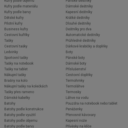
Kufry podle objemu
Pánské deštníky
Kufry podle materiálu
Dámské deštníky
Kufry podle barvy
Kapesní deštníky
Dětské kufry
Krátké deštníky
Pilotní kufry
Dlouhé deštníky
Business kufry
Deštníky pro dva
Cestovní kufříky
Automatické deštníky
Tašky
Průhledné deštníky
Cestovní tašky
Dárkové krabičky a doplňky
Ledvinky
Boty
Sportovní tašky
Pánské boty
Tašky na notebook
Dámské boty
Tašky na tablet
Příslušenství
Nákupní tašky
Cestovní doplňky
Brašny na kolo
Termohrnky
Nákupní tašky na kolečkách
Termoláhve
Tašky přes rameno
Termosky
Dámské kabelky
Láhve na vodu
Batohy
Pouzdra na notebook nebo tablet
Batohy podle konstrukce
Peněženky
Batohy podle využití
Přenosné kávovary
Batohy podle objemu
Kapesní nože
Batohy podle barvy
Přívěsky na klíče