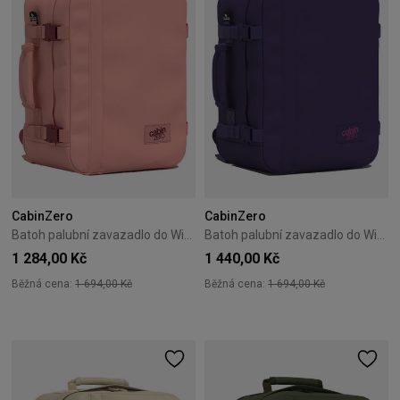
CabinZero
CabinZero
Batoh palubní zavazadlo do Wizzair Cabin Zero Classic 28L Macaroon pink
Batoh palubní zavazadlo do Wizzair Cabin Zero Classic 28L Solace sky
1 284,00 Kč
1 440,00 Kč
Běžná cena:
1 694,00 Kč
Běžná cena:
1 694,00 Kč