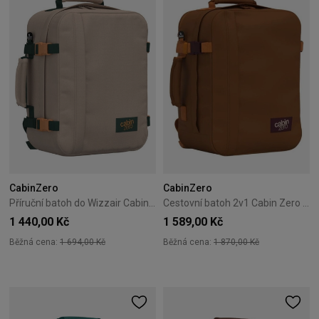
CabinZero
CabinZero
Příruční batoh do Wizzair Cabin Zero Classic 28 l – Cebu Sands
Cestovní batoh 2v1 Cabin Zero Classic Tech 28L Cinnamon
1 440,00 Kč
1 589,00 Kč
Běžná cena:
1 694,00 Kč
Běžná cena:
1 870,00 Kč