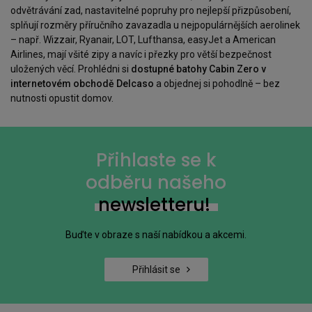
odvětrávání zad, nastavitelné popruhy pro nejlepší přizpůsobení,
splňují rozměry příručního zavazadla u nejpopulárnějších aerolinek
– např. Wizzair, Ryanair, LOT, Lufthansa, easyJet a American
Airlines, mají všité zipy a navíc i přezky pro větší bezpečnost
uložených věcí. Prohlédni si
dostupné batohy Cabin Zero v
internetovém obchodě Delcaso
a objednej si pohodlně – bez
nutnosti opustit domov.
Přihlaste se k
odběru našeho
newsletteru!
Buďte v obraze s naší nabídkou a akcemi.
Přihlásit se