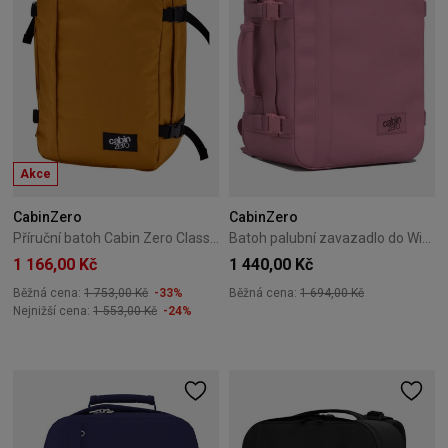
Akce
CabinZero
CabinZero
Příruční batoh Cabin Zero Classic 36L Orange Chill
Batoh palubní zavazadlo do Wizzair Cabin Zero Classic 28L Rosa rosa
1 166,00 Kč
1 440,00 Kč
Běžná cena:
1 753,00 Kč
-33%
Běžná cena:
1 694,00 Kč
Nejnižší cena:
1 553,00 Kč
-24%