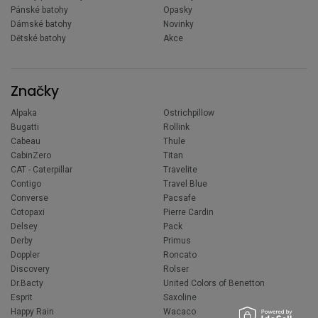
Pánské batohy
Opasky
Dámské batohy
Novinky
Dětské batohy
Akce
Značky
Alpaka
Ostrichpillow
Bugatti
Rollink
Cabeau
Thule
CabinZero
Titan
CAT - Caterpillar
Travelite
Contigo
Travel Blue
Converse
Pacsafe
Cotopaxi
Pierre Cardin
Delsey
Pack
Derby
Primus
Doppler
Roncato
Discovery
Rolser
Dr.Bacty
United Colors of Benetton
Esprit
Saxoline
Happy Rain
Wacaco