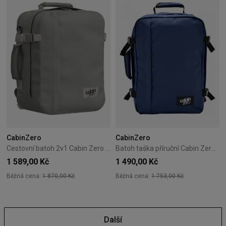
CabinZero
CabinZero
Cestovní batoh 2v1 Cabin Zero Classic Tech 28L Silver Storm
Batoh taška příruční Cabin Zero Classic 36L Navy
1 589,00 Kč
1 490,00 Kč
Běžná cena:
1 870,00 Kč
Běžná cena:
1 753,00 Kč
Další