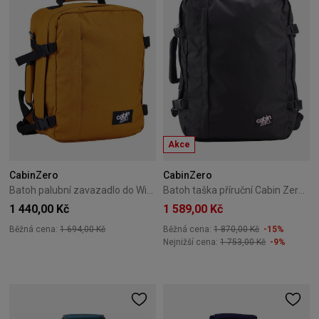
Akce
CabinZero
CabinZero
Batoh palubní zavazadlo do Wizzair Cabin Zero Classic 28L Orange Chill
Batoh taška příruční Cabin Zero Classic 44L černá
1 440,00 Kč
1 589,00 Kč
Běžná cena:
1 694,00 Kč
Běžná cena:
1 870,00 Kč
-15%
Nejnižší cena:
1 753,00 Kč
-9%