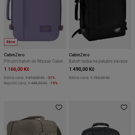
Akce
CabinZero
CabinZero
Příruční batoh do Wizzair Cabin Zero Classic 28L Smokey Violet
Batoh taška na palubní zavazadlo Cabin Zero Classic 36L Absolute Black
1 166,00 Kč
1 490,00 Kč
Běžná cena:
1 694,00 Kč
-31%
Běžná cena:
1 753,00 Kč
Nejnižší cena:
1 440,00 Kč
-19%