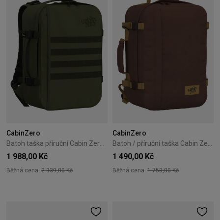
CabinZero
CabinZero
Batoh taška příruční Cabin Zero Military 28L Wizzair Ryanair zelený
Batoh / příruční taška Cabin Zero Classic 36 l – Belgian Chocolate
1 988,00 Kč
1 490,00 Kč
Běžná cena:
2 339,00 Kč
Běžná cena:
1 753,00 Kč