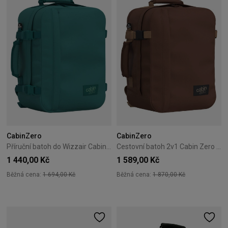
CabinZero
CabinZero
Příruční batoh do Wizzair Cabin Zero Classic 28L Meadow Green
Cestovní batoh 2v1 Cabin Zero Classic Tech 28L Redwood
1 440,00 Kč
1 589,00 Kč
Běžná cena:
1 694,00 Kč
Běžná cena:
1 870,00 Kč