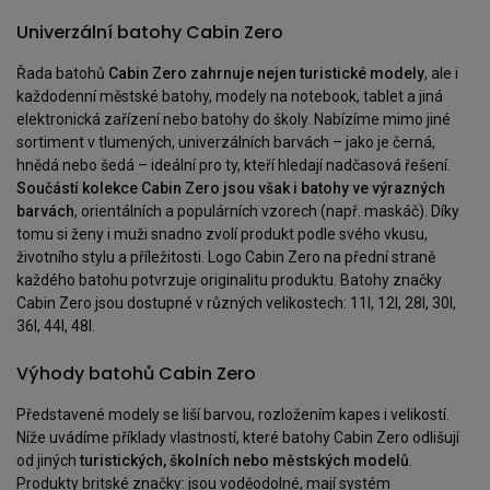
Univerzální batohy Cabin Zero
Řada batohů
Cabin Zero zahrnuje nejen turistické modely
, ale i
každodenní městské batohy, modely na notebook, tablet a jiná
elektronická zařízení nebo batohy do školy. Nabízíme mimo jiné
sortiment v tlumených, univerzálních barvách – jako je černá,
hnědá nebo šedá – ideální pro ty, kteří hledají nadčasová řešení.
Součástí kolekce Cabin Zero jsou však i batohy ve výrazných
barvách
, orientálních a populárních vzorech (např. maskáč). Díky
tomu si ženy i muži snadno zvolí produkt podle svého vkusu,
životního stylu a příležitosti. Logo Cabin Zero na přední straně
každého batohu potvrzuje originalitu produktu. Batohy značky
Cabin Zero jsou dostupné v různých velikostech: 11l, 12l, 28l, 30l,
36l, 44l, 48l.
Výhody batohů Cabin Zero
Představené modely se liší barvou, rozložením kapes i velikostí.
Níže uvádíme příklady vlastností, které batohy Cabin Zero odlišují
od jiných
turistických, školních nebo městských modelů
.
Produkty britské značky: jsou voděodolné, mají systém