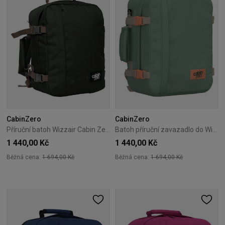
CabinZero
CabinZero
Příruční batoh Wizzair Cabin Zero Classic 28L Black Sand
Batoh příruční zavazadlo do Wizzair Cabin Zero Classic 28L – Sage Forest
1 440,00 Kč
1 440,00 Kč
Běžná cena:
1 694,00 Kč
Běžná cena:
1 694,00 Kč