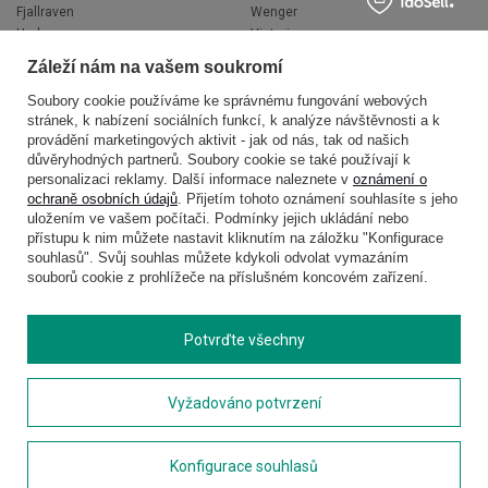
Fjallraven
Wenger
Hedgren
Victorinox
Herschel
Volkswagen
Záleží nám na vašem soukromí
Jeep
XD Design
Knirps
Zojirushi
Soubory cookie používáme ke správnému fungování webových
stránek, k nabízení sociálních funkcí, k analýze návštěvnosti a k
LEGO
Muitomas
provádění marketingových aktivit - jak od nás, tak od našich
National Geographic
FLYNKA
důvěryhodných partnerů. Soubory cookie se také používají k
Ogio
VANS
personalizaci reklamy. Další informace naleznete v
oznámení o
ochraně osobních údajů
. Přijetím tohoto oznámení souhlasíte s jeho
uložením ve vašem počítači. Podmínky jejich ukládání nebo
přístupu k nim můžete nastavit kliknutím na záložku "Konfigurace
souhlasů". Svůj souhlas můžete kdykoli odvolat vymazáním
souborů cookie z prohlížeče na příslušném koncovém zařízení.
Potvrďte všechny
Copyright © 2026
delcaso.cz
. Všechna práva vyhrazena.
Vyžadováno potvrzení
Zásady ochrany osobních údajů
Spravovat soubory cookie
Konfigurace souhlasů
Obchodní podmínky