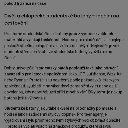
pokud ti záleží na čase
.
Dívčí a chlapecké studentské batohy – ideální na
cestování
Prostorné studentské školní batohy
jsou z vysoce kvalitních
materiálů a vynikají funkčností
. Hodí se pro mladší děti, ale nejlépe
poslouží starším chlapcům a dívkám i dospělým. Nejčastěji je volí
studenti středních škol. Lze studentské batohy využít i mimo
školu?
Dobrý univerzální
studentský batoh poslouží také jako příruční
zavazadlo pro letecké společnosti
jako LOT, Lufthansa, Wizz Air
nebo Ryanair. Protože jsou navrženy podle požadavků leteckých
společností, využiješ je na víkendový zahraniční výlet nebo delší
dovolenou, kdy nepotřebuješ příliš mnoho věcí. Díky tomu je nákup
batohu ještě výhodnější.
Studentské batohy jsou také skvělé na procházky po městě
a
hodí se jako každodenní stylový doplněk. Pro teenagery je
vyjadřování stylu prostřednictvím stylových věcí obzvlášť důležité
– proto se vyplatí vsadit na značkové produkty, které si svou