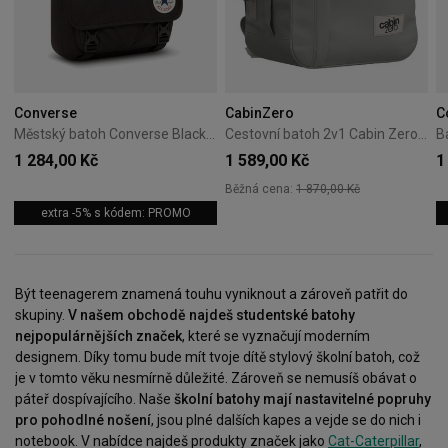
Converse
CabinZero
C
Městský batoh Converse Black 10026011-A01
Cestovní batoh 2v1 Cabin Zero Classic Tech 28L Silver Storm
1 284,00 Kč
1 589,00 Kč
1
Běžná cena:
1 870,00 Kč
extra -5% s kódem: PROMO
Být teenagerem znamená touhu vyniknout a zároveň patřit do
skupiny.
V našem obchodě najdeš studentské batohy
nejpopulárnějších značek
, které se vyznačují moderním
designem. Díky tomu bude mít tvoje dítě stylový školní batoh, což
je v tomto věku nesmírně důležité. Zároveň se nemusíš obávat o
páteř dospívajícího. Naše
školní batohy mají nastavitelné popruhy
pro pohodlné nošení
, jsou plné dalších kapes a vejde se do nich i
notebook. V nabídce najdeš produkty značek jako
Cat-Caterpillar
,