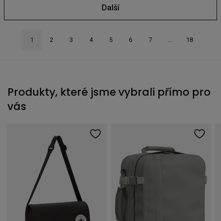
Další
1
2
3
4
5
6
7
...
18
Produkty, které jsme vybrali přímo pro
vás