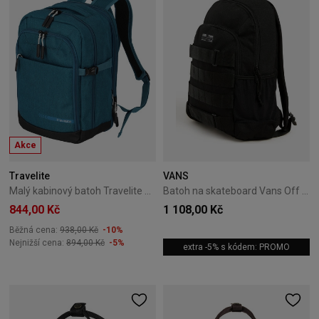
Akce
Travelite
VANS
Malý kabinový batoh Travelite Kick Off modrý
Batoh na skateboard Vans Off The Wall Skatepack - black
844,00 Kč
1 108,00 Kč
Běžná cena:
938,00 Kč
-10%
Nejnižší cena:
894,00 Kč
-5%
extra -5% s kódem: PROMO