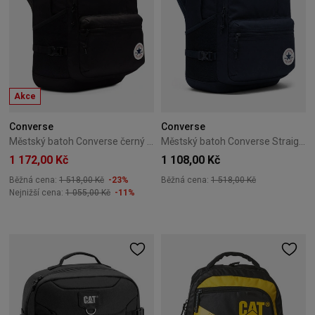
Akce
Converse
Converse
Městský batoh Converse černý 10021138-A01
Městský batoh Converse Straight Edge Obsidian MA5672-695
1 172,00 Kč
1 108,00 Kč
Běžná cena:
1 518,00 Kč
-23%
Běžná cena:
1 518,00 Kč
Nejnižší cena:
1 055,00 Kč
-11%