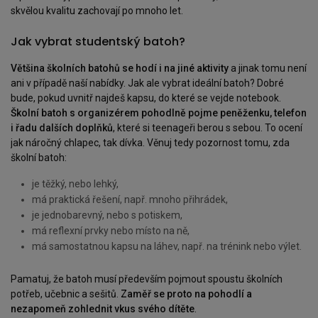
skvělou kvalitu zachovají po mnoho let.
Jak vybrat studentský batoh?
Většina školních batohů se hodí i na jiné aktivity
a jinak tomu není
ani v případě naší nabídky. Jak ale vybrat ideální batoh? Dobré
bude, pokud uvnitř najdeš kapsu, do které se vejde notebook.
Školní batoh s organizérem pohodlně pojme peněženku, telefon
i řadu dalších doplňků
, které si teenageři berou s sebou. To ocení
jak náročný chlapec, tak dívka. Věnuj tedy pozornost tomu, zda
školní batoh:
je těžký, nebo lehký,
má praktická řešení, např. mnoho přihrádek,
je jednobarevný, nebo s potiskem,
má reflexní prvky nebo místo na ně,
má samostatnou kapsu na láhev, např. na trénink nebo výlet.
Pamatuj, že batoh musí především pojmout spoustu školních
potřeb, učebnic a sešitů.
Zaměř se proto na pohodlí a
nezapomeň zohlednit vkus svého dítěte
.