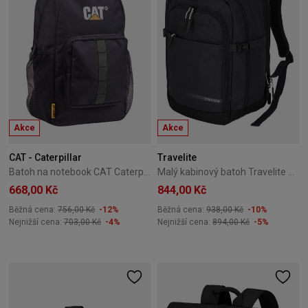
Akce
Akce
CAT - Caterpillar
Travelite
Batoh na notebook CAT Caterpillar Tactical Black
Malý kabinový batoh Travelite Kick Off antracitový
668,00 Kč
844,00 Kč
Běžná cena:
756,00 Kč
-12%
Běžná cena:
938,00 Kč
-10%
Nejnižší cena:
703,00 Kč
-4%
Nejnižší cena:
894,00 Kč
-5%