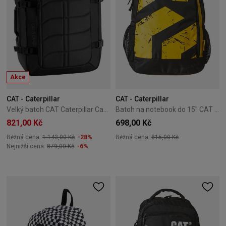
Akce
CAT - Caterpillar
CAT - Caterpillar
Velký batoh CAT Caterpillar Cabin Cargo černý
Batoh na notebook do 15" CAT Caterpillar Fastlane černý
821,00 Kč
698,00 Kč
Běžná cena:
1 143,00 Kč
-28%
Běžná cena:
815,00 Kč
Nejnižší cena:
879,00 Kč
-6%