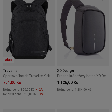
Akce
Travelite
XD Design
Sportovní batoh Travelite Kick Off L antracitový
Protipo krádežový batoh XD Design Bobby Sling Black
751,00 Kč
1 126,00 Kč
Běžná cena:
850,00 Kč
-12%
Běžná cena:
1 284,00 Kč
Nejnižší cena:
756,00 Kč
-1%