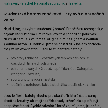
Fjallraven
,
Herschel
,
National Geographic
a
Travelite
.
Studentské batohy značkové – stylová a bezpečná
volba
Nejsi si jistý, jak vybrat studentský batoh? Pro většinu teenagerů je
nejdůležitější značka. Pro rodiče kvalita a pohodlí při používání.
Naštěstí
nemusíš volit mezi originálním designem a kvalitou
školního batohu
. O nabídku jsme se postarali. V našem obchodě
máš velký výběr batohů. Jsou to studentské batohy:
pro dívky i chlapce – v výrazných teplých barvách i v
klasických tmavých odstínech,
od renomovaných výrobců, např. Titan, Cat-Caterpillar,
Wenger a Travelite,
sportovní, turistické i městské,
ideální na notebook, tablet, sluchátka a další elektroniku.
Jsou to školní batohy vhodné pro starší děti, které často samy
chodí na kroužky, ale mají například vady držení těla a potřebují
bezpečné řešení.
Rychlé odeslání, které zajišťujeme, je ideální,