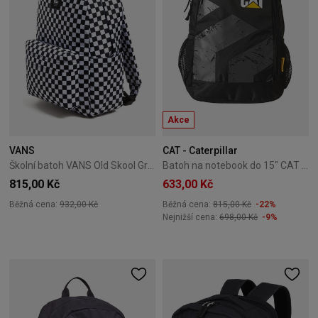
Akce
VANS
CAT - Caterpillar
Školní batoh VANS Old Skool Grom Check - black / white
Batoh na notebook do 15" CAT Caterpillar Fastlane černý
815,00 Kč
633,00 Kč
Běžná cena:
932,00 Kč
Běžná cena:
815,00 Kč
-22%
Nejnižší cena:
698,00 Kč
-9%