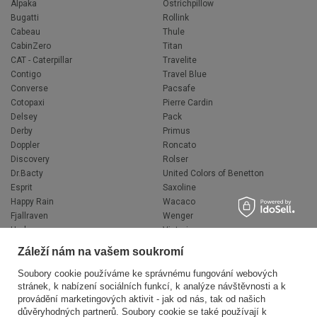
Alpaka
Ostrichpillow
Bugatti
Rollink
Cabeau
Thule
CabinZero
Titan
CAT - Caterpillar
Travelite
Contigo
Travel Blue
Converse
Pacsafe
Cotopaxi
Pierre Cardin
Delsey
Pack
Derby
Primus
Doppler
Roncato
Discovery
Rolser
Dr.Bacty
United Colors of Benetton
Esprit
Saxoline
Happy Rain
Wacaco
Fjallraven
Wenger
Hedgren
Victorinox
Herschel
Volkswagen
Záleží nám na vašem soukromí
Jeep
XD Design
Knirps
Zojirushi
Soubory cookie používáme ke správnému fungování webových
stránek, k nabízení sociálních funkcí, k analýze návštěvnosti a k
LEGO
Muitomas
provádění marketingových aktivit - jak od nás, tak od našich
National Geographic
FLYNKA
důvěryhodných partnerů. Soubory cookie se také používají k
Ogio
VANS