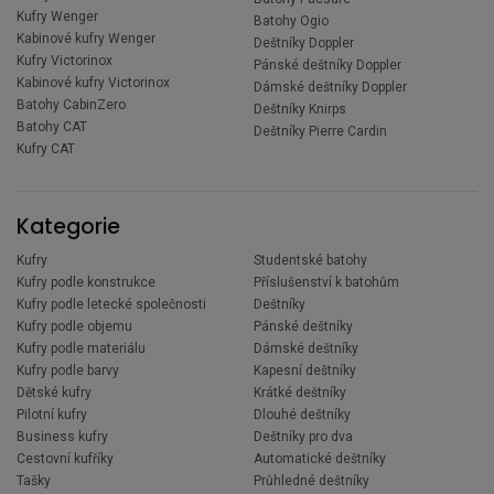
Kufry Wenger
Batohy Ogio
Kabinové kufry Wenger
Deštníky Doppler
Kufry Victorinox
Pánské deštníky Doppler
Kabinové kufry Victorinox
Dámské deštníky Doppler
Batohy CabinZero
Deštníky Knirps
Batohy CAT
Deštníky Pierre Cardin
Kufry CAT
Kategorie
Kufry
Studentské batohy
Kufry podle konstrukce
Příslušenství k batohům
Kufry podle letecké společnosti
Deštníky
Kufry podle objemu
Pánské deštníky
Kufry podle materiálu
Dámské deštníky
Kufry podle barvy
Kapesní deštníky
Dětské kufry
Krátké deštníky
Pilotní kufry
Dlouhé deštníky
Business kufry
Deštníky pro dva
Cestovní kufříky
Automatické deštníky
Tašky
Průhledné deštníky