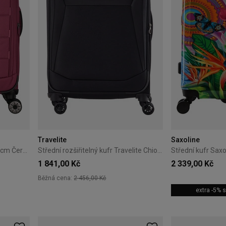
Travelite
Saxoline
Střední kufr Travelite Skaii 67 cm Červený
Střední rozšiřitelný kufr Travelite Chios 67 cm černý
1 841,00 Kč
2 339,00 Kč
Běžná cena:
2 456,00 Kč
extra -5%