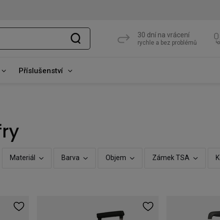
30 dní na vrácení
rychle a bez problémů
Příslušenství
fry
Materiál
Barva
Objem
Zámek TSA
K