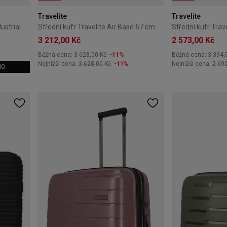
Travelite
Travelite
Střední kufr Cat Caterpillar Industrial Plate 65 cm černý
Střední kufr Travelite Air Base 67 cm modrý
3 212,00 Kč
2 573,00 Kč
Běžná cena:
3 628,00 Kč
-11%
Běžná cena:
3 394,
Nejnižší cena:
3 628,00 Kč
-11%
Nejnižší cena:
2 69
MO