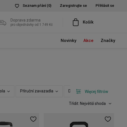
Seznam přání
(0)
Zaregistrujte se
Přihlásit se
Doprava zdarma
Košík
pro objednávky od 1 749 Kč
Novinky
Akce
Značky
ola
Příruční zavazadla
Další vlastnosti
Možnost r
Więcej filtrów
Třídit: Největší shoda