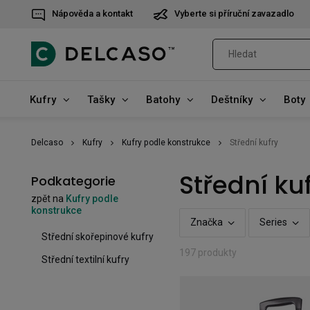
Nápověda a kontakt
Vyberte si příruční zavazadlo
Kufry
Tašky
Batohy
Deštníky
Boty
Delcaso
Kufry
Kufry podle konstrukce
Střední kufry
Střední ku
Podkategorie
zpět na
Kufry podle
konstrukce
Značka
Series
Střední skořepinové kufry
197 produkty
Střední textilní kufry