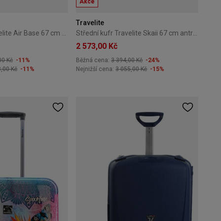
Akce
Travelite
Střední kufr Travelite Air Base 67 cm zlatý
Střední kufr Travelite Skaii 67 cm antracitový
2 573,00 Kč
00 Kč
-11%
Běžná cena:
3 394,00 Kč
-24%
8,00 Kč
-11%
Nejnižší cena:
3 055,00 Kč
-15%