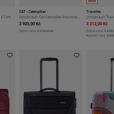
Akce
CAT - Caterpillar
Travelite
Střední kufr Travelite Air Base 67 cm antracitový
Střední kufr Cat Caterpillar Industrial Plate 65 cm žlutý
2 925,00 Kč
3 212,00 Kč
Běžná cena:
3 218,00 Kč
Běžná cena:
3 628,
Nejnižší cena:
3 62