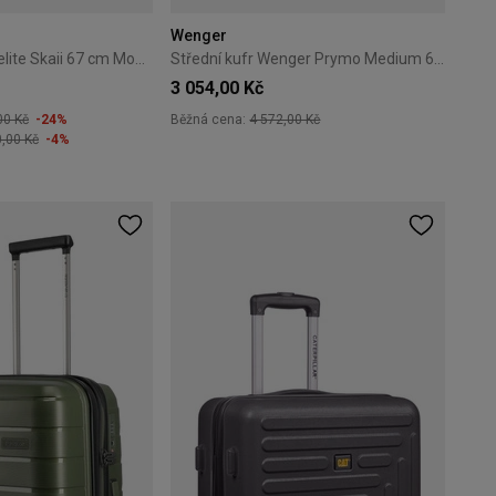
Wenger
Střední kufr Travelite Skaii 67 cm Modrý
Střední kufr Wenger Prymo Medium 65 cm černý
3 054,00 Kč
00 Kč
-24%
Běžná cena:
4 572,00 Kč
0,00 Kč
-4%