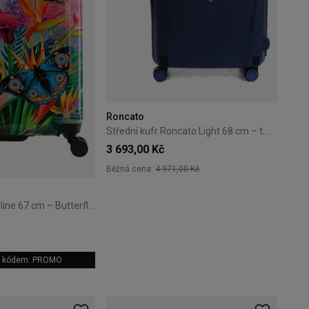
Roncato
Střední kufr Roncato Light 68 cm – tmavě modrý
3 693,00 Kč
Běžná cena:
4 971,00 Kč
Střední kufr Saxoline 67 cm – Butterfly Natur
 s kódem: PROMO