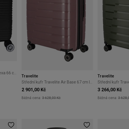
Střední kufr Cat Caterpillar Alexa 66 cm černý
Travelite
Travelite
Střední kufr Travelite Air Base 67 cm lila
2 901,00 Kč
3 266,00 Kč
Běžná cena:
3 628,00 Kč
Běžná cena:
3 628,