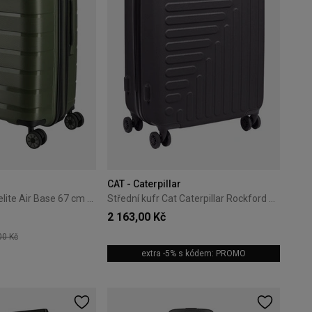
CAT - Caterpillar
Střední kufr Travelite Air Base 67 cm Olive
Střední kufr Cat Caterpillar Rockford 67,5 cm Black
2 163,00 Kč
00 Kč
extra -5% s kódem: PROMO