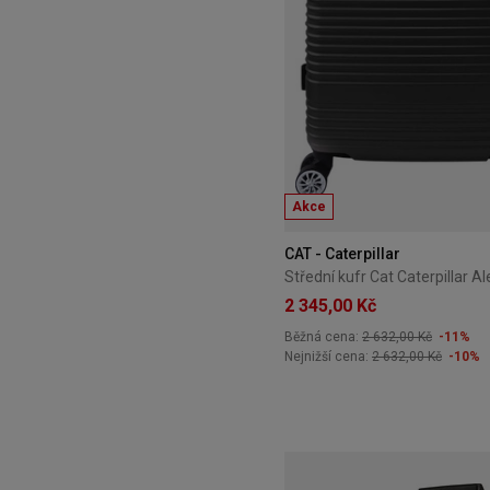
Akce
CAT - Caterpillar
2 345,00 Kč
Běžná cena:
2 632,00 Kč
-11%
Nejnižší cena:
2 632,00 Kč
-10%