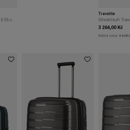
Travelite
Kabinová kufr Travelite Next 2.0 55 cm stříbrná
3 266,00 Kč
Běžná cena:
3 628,