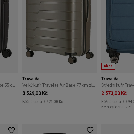
Akce
Travelite
Travelite
Kabinový kufr Travelite Air Base 55 cm malý antracitový
Velký kufr Travelite Air Base 77 cm zlatý
3 529,00 Kč
2 573,00 Kč
Běžná cena:
3 921,00 Kč
Běžná cena:
3 394,
Nejnižší cena:
2 69