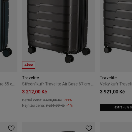
Akce
Travelite
Travelite
Kabinový kufr Travelite Air Base 55 cm malý modrý
Střední kufr Travelite Air Base 67 cm antracitový
3 212,00 Kč
3 921,00 Kč
Běžná cena:
3 628,00 Kč
-11%
Nejnižší cena:
3 266,00 Kč
-1%
extra -5%