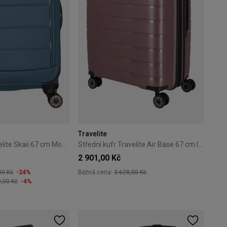
Travelite
Střední kufr Travelite Skaii 67 cm Modrý
Střední kufr Travelite Air Base 67 cm lila
2 901,00 Kč
00 Kč
-24%
Běžná cena:
3 628,00 Kč
0,00 Kč
-4%