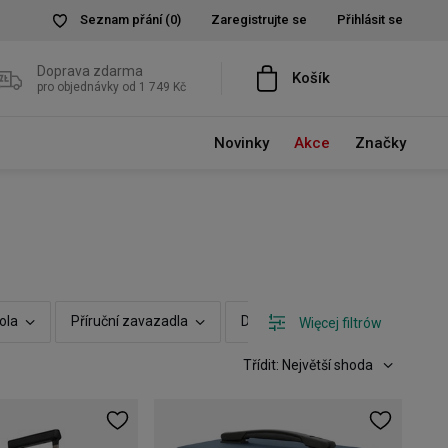
Seznam přání
(0)
Zaregistrujte se
Přihlásit se
Doprava zdarma
Košík
pro objednávky od 1 749 Kč
Novinky
Akce
Značky
ola
Příruční zavazadla
Další vlastnosti
Možnost r
Więcej filtrów
Třídit: Největší shoda