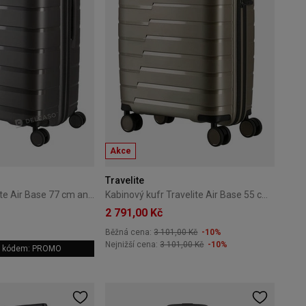
Akce
Travelite
Velký kufr Travelite Air Base 77 cm antracitový
Kabinový kufr Travelite Air Base 55 cm malý zlatý
2 791,00 Kč
Běžná cena:
3 101,00 Kč
-10%
Nejnižší cena:
3 101,00 Kč
-10%
 s kódem: PROMO