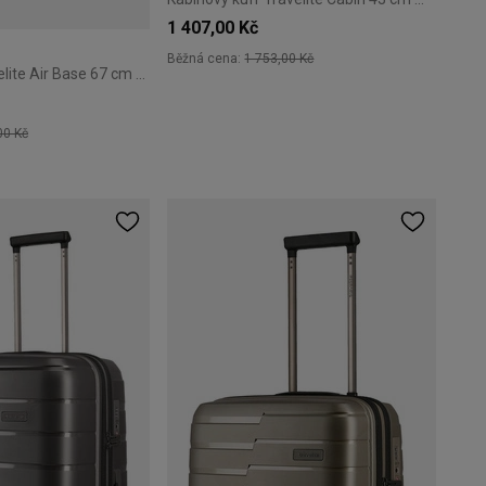
1 407,00 Kč
Běžná cena:
1 753,00 Kč
Střední kufr Travelite Air Base 67 cm Olive
00 Kč