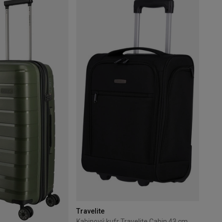
Travelite
Kabinový kufr Travelite Cabin 43 cm malý černý