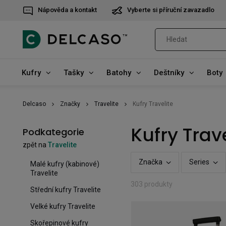
Nápověda a kontakt
Vyberte si příruční zavazadlo
Kufry
Tašky
Batohy
Deštníky
Boty
Delcaso
Značky
Travelite
Kufry Travelite
Kufry Trave
Podkategorie
zpět na
Travelite
Značka
Series
Malé kufry (kabinové)
Travelite
303 produkty
Střední kufry Travelite
Velké kufry Travelite
Skořepinové kufry