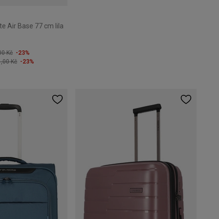
te Air Base 77 cm lila
00 Kč
-23%
1,00 Kč
-23%