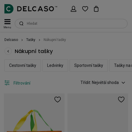
Menu
Delcaso
Tašky
Nákupní tašky
Nákupní tašky
Cestovní tašky
Ledvinky
Sportovní tašky
Tašky na
Třídit: Největší shoda
Filtrování