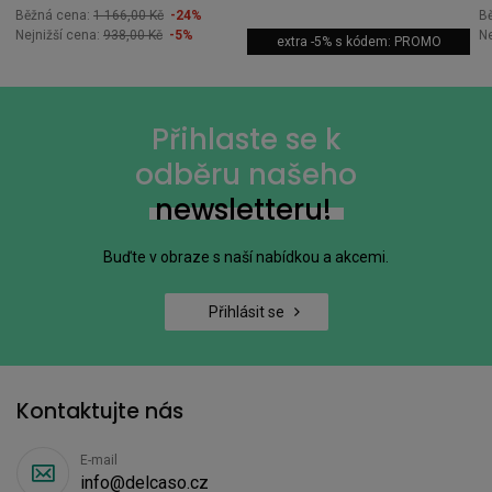
Běžná cena:
1 166,00 Kč
-24%
B
Nejnižší cena:
938,00 Kč
-5%
Ne
extra -5% s kódem: PROMO
Přihlaste se k
odběru našeho
newsletteru!
Buďte v obraze s naší nabídkou a akcemi.
Přihlásit se
Kontaktujte nás
E-mail
info@delcaso.cz