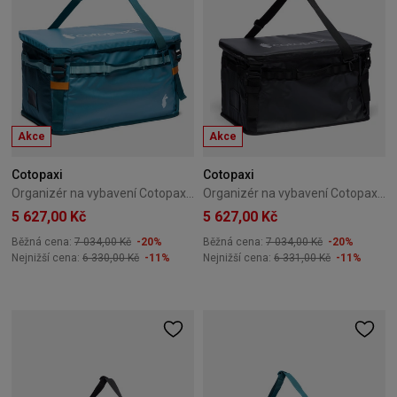
Akce
Akce
Cotopaxi
Cotopaxi
Organizér na vybavení Cotopaxi Allpa Gear Hauler Box 60L Spruce Blue and Abyss
Organizér na vybavení Cotopaxi Allpa Gear Hauler Box 60L Black
5 627,00 Kč
5 627,00 Kč
Běžná cena:
7 034,00 Kč
-20%
Běžná cena:
7 034,00 Kč
-20%
Nejnižší cena:
6 330,00 Kč
-11%
Nejnižší cena:
6 331,00 Kč
-11%