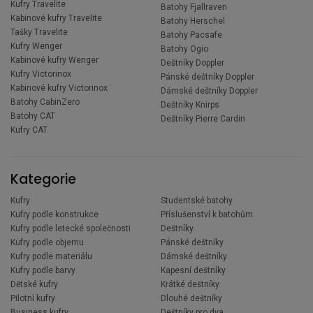
Kufry Travelite
Batohy Fjallraven
Kabinové kufry Travelite
Batohy Herschel
Tašky Travelite
Batohy Pacsafe
Kufry Wenger
Batohy Ogio
Kabinové kufry Wenger
Deštníky Doppler
Kufry Victorinox
Pánské deštníky Doppler
Kabinové kufry Victorinox
Dámské deštníky Doppler
Batohy CabinZero
Deštníky Knirps
Batohy CAT
Deštníky Pierre Cardin
Kufry CAT
Kategorie
Kufry
Studentské batohy
Kufry podle konstrukce
Příslušenství k batohům
Kufry podle letecké společnosti
Deštníky
Kufry podle objemu
Pánské deštníky
Kufry podle materiálu
Dámské deštníky
Kufry podle barvy
Kapesní deštníky
Dětské kufry
Krátké deštníky
Pilotní kufry
Dlouhé deštníky
Business kufry
Deštníky pro dva