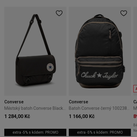
Converse
Converse
C
Městský batoh Converse Black 10026011-A01
Batoh Converse černý 10023813-A01
1 284,00 Kč
1 166,00 Kč
8
B
Ne
extra -5% s kódem: PROMO
extra -5% s kódem: PROMO