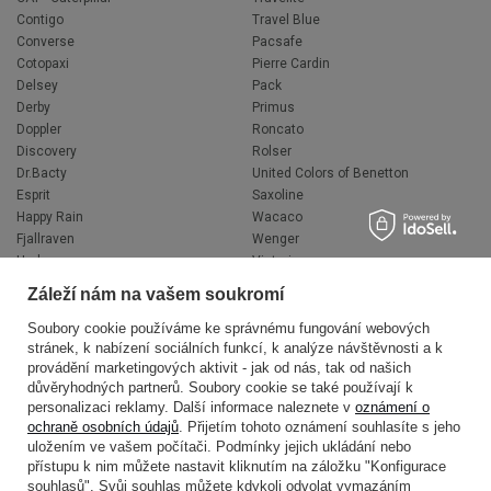
Contigo
Travel Blue
Converse
Pacsafe
Cotopaxi
Pierre Cardin
Delsey
Pack
Derby
Primus
Doppler
Roncato
Discovery
Rolser
Dr.Bacty
United Colors of Benetton
Esprit
Saxoline
Happy Rain
Wacaco
Fjallraven
Wenger
Hedgren
Victorinox
Herschel
Volkswagen
Záleží nám na vašem soukromí
Jeep
XD Design
Knirps
Zojirushi
Soubory cookie používáme ke správnému fungování webových
stránek, k nabízení sociálních funkcí, k analýze návštěvnosti a k
LEGO
Muitomas
provádění marketingových aktivit - jak od nás, tak od našich
National Geographic
FLYNKA
důvěryhodných partnerů. Soubory cookie se také používají k
Ogio
VANS
personalizaci reklamy. Další informace naleznete v
oznámení o
ochraně osobních údajů
. Přijetím tohoto oznámení souhlasíte s jeho
uložením ve vašem počítači. Podmínky jejich ukládání nebo
přístupu k nim můžete nastavit kliknutím na záložku "Konfigurace
souhlasů". Svůj souhlas můžete kdykoli odvolat vymazáním