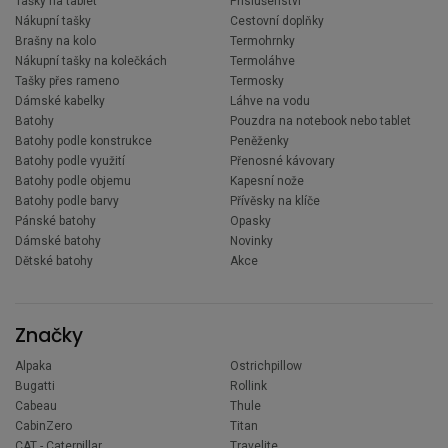
Tašky na tablet
Příslušenství
Nákupní tašky
Cestovní doplňky
Brašny na kolo
Termohrnky
Nákupní tašky na kolečkách
Termoláhve
Tašky přes rameno
Termosky
Dámské kabelky
Láhve na vodu
Batohy
Pouzdra na notebook nebo tablet
Batohy podle konstrukce
Peněženky
Batohy podle využití
Přenosné kávovary
Batohy podle objemu
Kapesní nože
Batohy podle barvy
Přívěsky na klíče
Pánské batohy
Opasky
Dámské batohy
Novinky
Dětské batohy
Akce
Značky
Alpaka
Ostrichpillow
Bugatti
Rollink
Cabeau
Thule
CabinZero
Titan
CAT - Caterpillar
Travelite