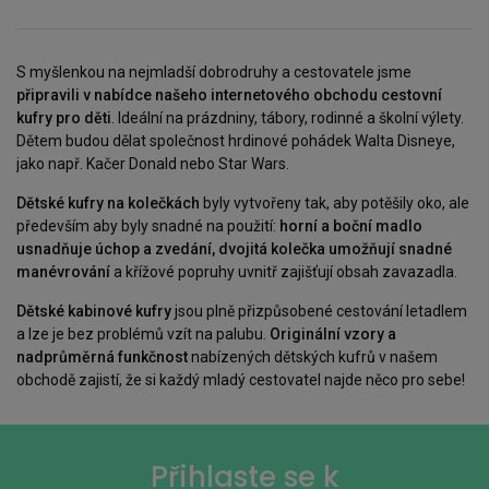
S myšlenkou na nejmladší dobrodruhy a cestovatele jsme
připravili v nabídce našeho internetového obchodu cestovní
kufry pro děti
. Ideální na prázdniny, tábory, rodinné a školní výlety.
Dětem budou dělat společnost hrdinové pohádek Walta Disneye,
jako např. Kačer Donald nebo Star Wars.
Dětské kufry na kolečkách
byly vytvořeny tak, aby potěšily oko, ale
především aby byly snadné na použití:
horní a boční madlo
usnadňuje úchop a zvedání, dvojitá kolečka
umožňují snadné
manévrování
a křížové popruhy uvnitř zajišťují obsah zavazadla.
Dětské kabinové kufry
jsou plně přizpůsobené cestování letadlem
a lze je bez problémů vzít na palubu.
Originální vzory a
nadprůměrná funkčnost
nabízených dětských kufrů v našem
obchodě zajistí, že si každý mladý cestovatel najde něco pro sebe!
Přihlaste se k