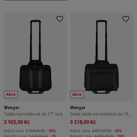
Akce
Akce
Wenger
Wenger
Taška na notebook do 17" na kolečkách Wenger Granada černá
Sada tašek na notebook do 15,4" a 17" na kolečkách Wenger Potomac černá
2 925,00 Kč
3 218,00 Kč
Běžná cena:
3 904,00 Kč
-25%
Běžná cena:
4 877,00 Kč
-34%
Nejnižší cena:
3 042,00 Kč
-3%
Nejnižší cena:
4 390,00 Kč
-26%