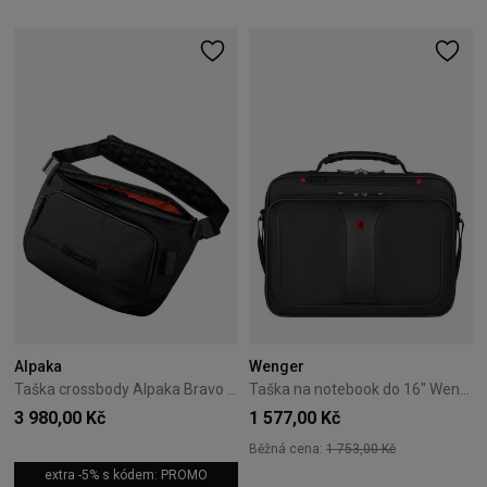
Alpaka
Wenger
Taška crossbody Alpaka Bravo Sling Max V2 Axogrid - Black
Taška na notebook do 16" Wenger Legacy černá
3 980,00 Kč
1 577,00 Kč
Běžná cena:
1 753,00 Kč
extra -5% s kódem: PROMO