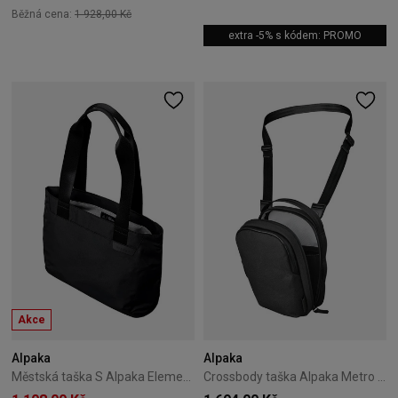
Běžná cena:
1 928,00 Kč
extra -5% s kódem: PROMO
Akce
Alpaka
Alpaka
Městská taška S Alpaka Elements - Black / Grey
Crossbody taška Alpaka Metro Sling V2 Axoflux - Black