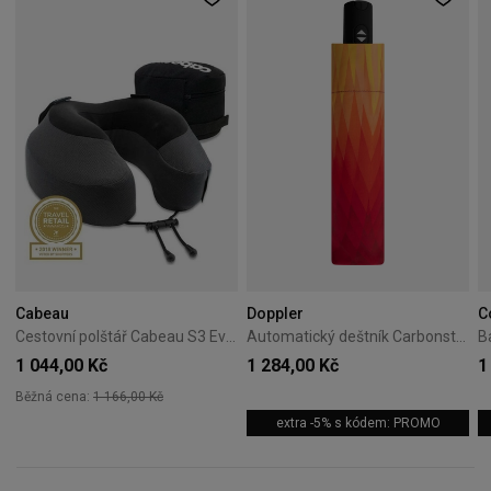
Cabeau
Doppler
C
Cestovní polštář Cabeau S3 Evolution Pillow šedý
Automatický deštník Carbonsteel Magic Doppler Magic oranžový
1 044,00 Kč
1 284,00 Kč
1
Běžná cena:
1 166,00 Kč
extra -5% s kódem: PROMO