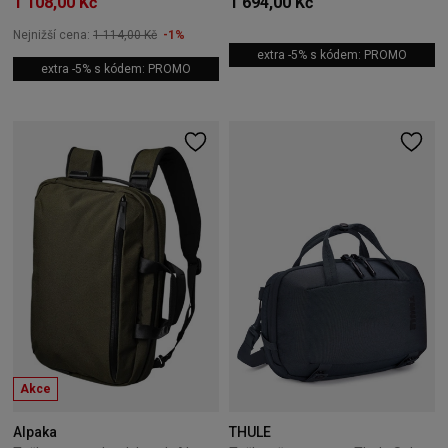
1 108,00 Kč
1 694,00 Kč
Nejnižší cena:
1 114,00 Kč
-1%
extra -5% s kódem: PROMO
extra -5% s kódem: PROMO
Akce
Alpaka
THULE