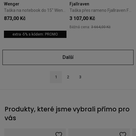
Wenger
Fjallraven
Taška na notebook do 15" Wenger Administrator Black
Taška přes rameno Fjallraven Farden - Coal Black
873,00 Kč
3 107,00 Kč
Běžná cena:
3 664,00 Kč
extra -5% s kódem: PROMO
Další
1
2
3
Produkty, které jsme vybrali přímo pro
vás