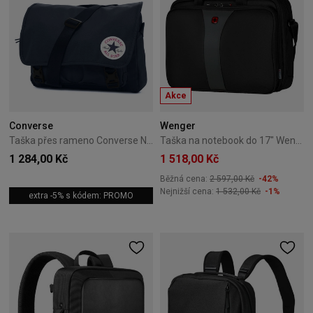
Akce
Converse
Wenger
Taška přes rameno Converse Navy 10026011-A07
Taška na notebook do 17" Wenger Legacy 600655
1 284,00 Kč
1 518,00 Kč
Běžná cena:
2 597,00 Kč
-42%
Nejnižší cena:
1 532,00 Kč
-1%
extra -5% s kódem: PROMO