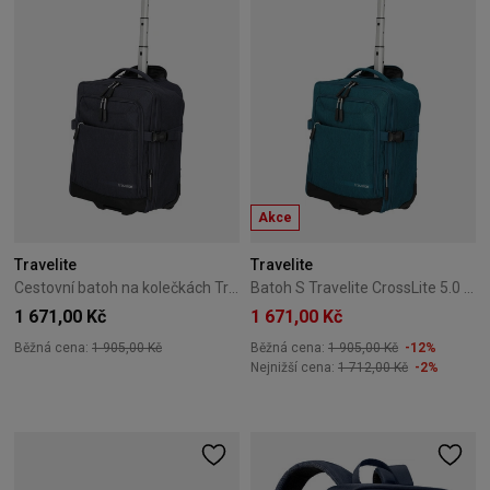
Akce
Travelite
Travelite
Cestovní batoh na kolečkách Travelite Kick off Gray
Batoh S Travelite CrossLite 5.0 Černý
1 671,00 Kč
1 671,00 Kč
Běžná cena:
1 905,00 Kč
Běžná cena:
1 905,00 Kč
-12%
Nejnižší cena:
1 712,00 Kč
-2%