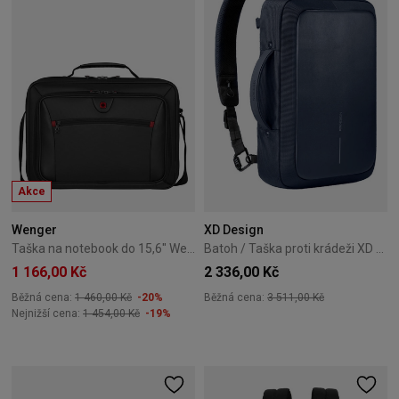
Akce
Wenger
XD Design
Taška na notebook do 15,6" Wenger Insight černá
Batoh / Taška proti krádeži XD Design Bobby Bizz 2.0 - Námořnický
1 166,00 Kč
2 336,00 Kč
Běžná cena:
1 460,00 Kč
-20%
Běžná cena:
3 511,00 Kč
Nejnižší cena:
1 454,00 Kč
-19%