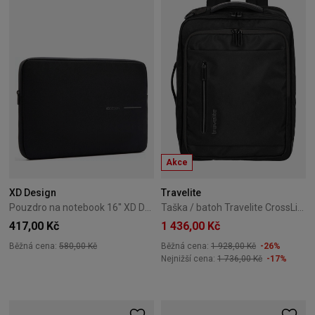
Akce
XD Design
Travelite
Pouzdro na notebook 16'' XD Design Sleeve - Černé
Taška / batoh Travelite CrossLite 5.0 – černý
417,00 Kč
1 436,00 Kč
Běžná cena:
580,00 Kč
Běžná cena:
1 928,00 Kč
-26%
Nejnižší cena:
1 736,00 Kč
-17%