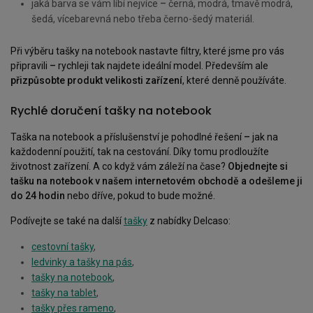
jaká barva se vám líbí nejvíce
–
černá, modrá, tmavě modrá,
šedá, vícebarevná nebo třeba černo-šedý materiál.
Při výběru tašky na notebook nastavte filtry, které jsme pro vás
připravili
–
rychleji tak najdete ideální model. Především ale
přizpůsobte produkt velikosti zařízení
, které denně používáte.
Rychlé doručení tašky na notebook
Taška na notebook a příslušenství je pohodlné řešení
–
jak na
každodenní použití, tak na cestování. Díky tomu prodloužíte
životnost zařízení. A co když vám záleží na čase?
Objednejte si
tašku na notebook v našem internetovém obchodě a odešleme ji
do 24 hodin
nebo dříve, pokud to bude možné.
Podívejte se také na další
tašky
z nabídky Delcaso:
cestovní tašky
,
ledvinky a tašky na pás
,
tašky na notebook
,
tašky na tablet
,
tašky přes rameno
,