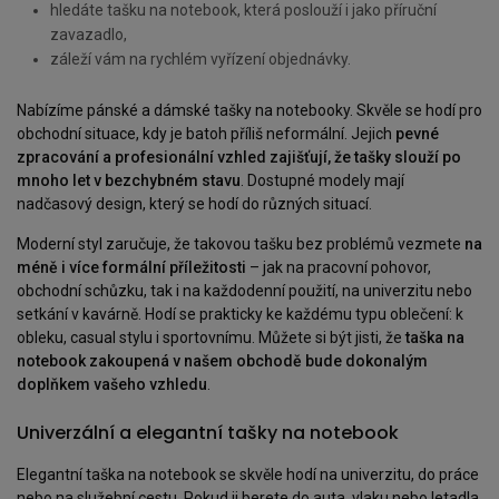
hledáte tašku na notebook, která poslouží i jako příruční
zavazadlo,
záleží vám na rychlém vyřízení objednávky.
Nabízíme pánské a dámské tašky na notebooky. Skvěle se hodí pro
obchodní situace, kdy je batoh příliš neformální. Jejich
pevné
zpracování a profesionální vzhled zajišťují, že tašky slouží po
mnoho let v bezchybném stavu
. Dostupné modely mají
nadčasový design, který se hodí do různých situací.
Moderní styl zaručuje, že takovou tašku bez problémů vezmete
na
méně i více formální příležitosti
– jak na pracovní pohovor,
obchodní schůzku, tak i na každodenní použití, na univerzitu nebo
setkání v kavárně. Hodí se prakticky ke každému typu oblečení: k
obleku, casual stylu i sportovnímu. Můžete si být jisti, že
taška na
notebook zakoupená v našem obchodě bude dokonalým
doplňkem vašeho vzhledu
.
Univerzální a elegantní tašky na notebook
Elegantní taška na notebook se skvěle hodí na univerzitu, do práce
nebo na služební cestu. Pokud ji berete do auta, vlaku nebo letadla,