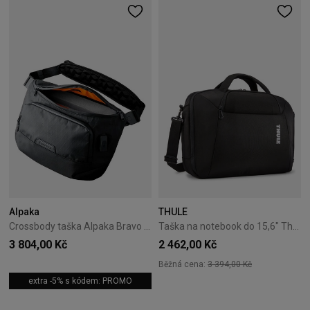
Alpaka
THULE
Crossbody taška Alpaka Bravo Sling Max V2 – Černá
Taška na notebook do 15,6" Thule Accent 17L Black
3 804,00 Kč
2 462,00 Kč
Běžná cena:
3 394,00 Kč
extra -5% s kódem: PROMO