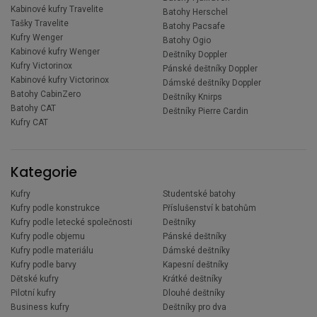
Kabinové kufry Travelite
Batohy Herschel
Tašky Travelite
Batohy Pacsafe
Kufry Wenger
Batohy Ogio
Kabinové kufry Wenger
Deštníky Doppler
Kufry Victorinox
Pánské deštníky Doppler
Kabinové kufry Victorinox
Dámské deštníky Doppler
Batohy CabinZero
Deštníky Knirps
Batohy CAT
Deštníky Pierre Cardin
Kufry CAT
Kategorie
Kufry
Studentské batohy
Kufry podle konstrukce
Příslušenství k batohům
Kufry podle letecké společnosti
Deštníky
Kufry podle objemu
Pánské deštníky
Kufry podle materiálu
Dámské deštníky
Kufry podle barvy
Kapesní deštníky
Dětské kufry
Krátké deštníky
Pilotní kufry
Dlouhé deštníky
Business kufry
Deštníky pro dva