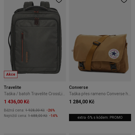
Akce
Travelite
Converse
Taška / batoh Travelite CrossLite 5.0 Olive
Taška přes rameno Converse hnědá 10026011-A06
1 436,00 Kč
1 284,00 Kč
Běžná cena:
1 928,00 Kč
-26%
Nejnižší cena:
1 688,00 Kč
-14%
extra -5% s kódem: PROMO