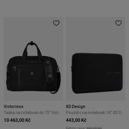
Victorinox
XD Design
Taška na notebook do 15'' Victorinox Werks Pro Cordura Black
Pouzdro na notebook 14'' XD Design Sleeve - Černé
10 463,00 Kč
443,00 Kč
Běžná cena:
580,00 Kč