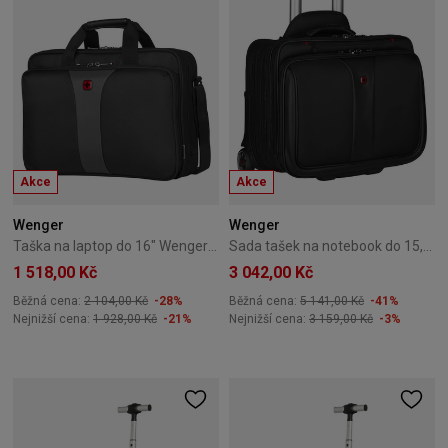
Akce
Akce
Wenger
Wenger
Taška na laptop do 16" Wenger Legacy 600648
Sada tašek na notebook do 15,6" a 17" na kolečkách Wenger Patriot Černý
1 518,00 Kč
3 042,00 Kč
Běžná cena:
2 104,00 Kč
-28%
Běžná cena:
5 141,00 Kč
-41%
Nejnižší cena:
1 928,00 Kč
-21%
Nejnižší cena:
3 159,00 Kč
-3%