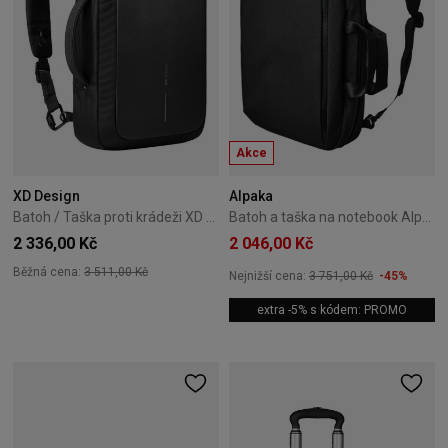
Akce
XD Design
Alpaka
Batoh / Taška proti krádeži XD Design Bobby Bizz 2.0 - Černý
Batoh a taška na notebook Alpaka Elements Tech Brief Pro černá
2 336,00 Kč
2 046,00 Kč
Běžná cena:
3 511,00 Kč
Nejnižší cena:
3 751,00 Kč
-45%
extra -5% s kódem: PROMO