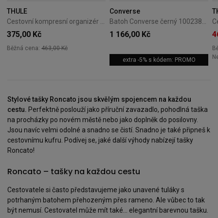
THULE
Converse
T
Cestovní kompresní organizér Thule PackingCube S Pond Gray
Batoh Converse černý 10023813-A01
375,00 Kč
1 166,00 Kč
4
Běžná cena:
463,00 Kč
B
Ne
extra -5% s kódem: PROMO
Stylové tašky Roncato jsou skvělým spojencem na každou
cestu.
Perfektně poslouží jako příruční zavazadlo, pohodlná taška
na procházky po novém městě nebo jako doplněk do posilovny.
Jsou navíc velmi odolné a snadno se čistí. Snadno je také připneš k
cestovnímu kufru. Podívej se, jaké další výhody nabízejí tašky
Roncato!
Roncato – tašky na každou cestu
Cestovatele si často představujeme jako unavené tuláky s
potrhaným batohem přehozeným přes rameno. Ale vůbec to tak
být nemusí. Cestovatel může mít také… elegantní barevnou tašku.