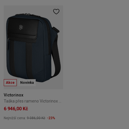
Akce
Novinka
Victorinox
Taška přes rameno Victorinox Architecture Urban2 Navy 612675
6 946,00 Kč
Nejnižší cena:
9 086,00 Kč
-23%