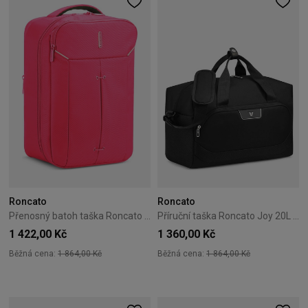
Roncato
Roncato
Přenosný batoh taška Roncato Ironik 2.0 18L – růžový
Příruční taška Roncato Joy 20L – černá
1 422,00 Kč
1 360,00 Kč
Běžná cena:
1 864,00 Kč
Běžná cena:
1 864,00 Kč