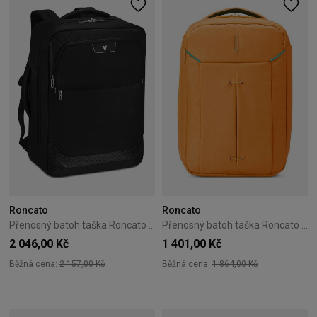
Roncato
Roncato
Přenosný batoh taška Roncato Joy 42L – černá
Přenosný batoh taška Roncato Ironik 2.0 18L – oranžový
2 046,00 Kč
1 401,00 Kč
Běžná cena:
2 157,00 Kč
Běžná cena:
1 864,00 Kč