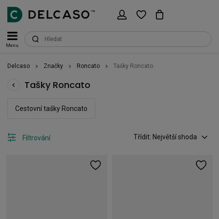
Menu
Delcaso
Značky
Roncato
Tašky Roncato
Tašky Roncato
Cestovní tašky Roncato
Třídit: Největší shoda
Filtrování