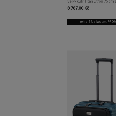
Velký kufr Titan Litron 75 cm 
8 787,00 Kč
extra -5% s kódem: PRO