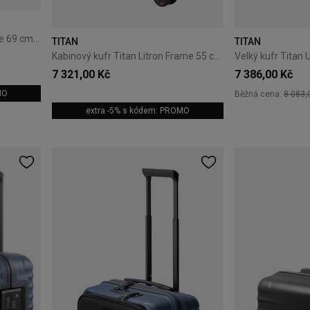
Střední kufr Titan Litron Frame 69 cm stříbrný
TITAN
TITAN
Kabinový kufr Titan Litron Frame 55 cm modrý
7 321,00 Kč
7 386,00 Kč
MO
Běžná cena:
8 083,
extra -5% s kódem: PROMO