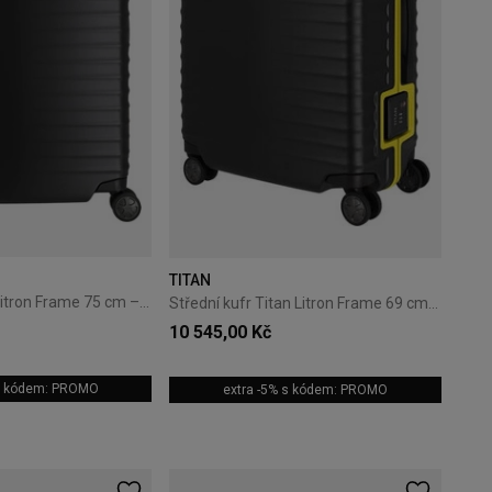
TITAN
Velký kufr Titan Litron Frame 75 cm – BVB Borussia Dortmund
Střední kufr Titan Litron Frame 69 cm – BVB Borussia Dortmund
10 545,00 Kč
 s kódem: PROMO
extra -5% s kódem: PROMO