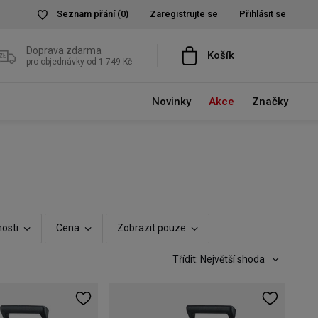
Seznam přání
(0)
Zaregistrujte se
Přihlásit se
Doprava zdarma
Košík
pro objednávky od 1 749 Kč
Novinky
Akce
Značky
nosti
Cena
Zobrazit pouze
Třídit: Největší shoda