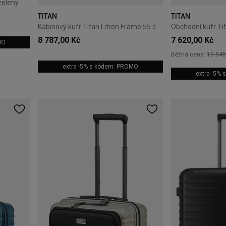
zelený
TITAN
TITAN
Kabinový kufr Titan Litron Frame 55 cm černý
8 787,00 Kč
7 620,00 Kč
MO
Běžná cena:
10 545
extra -5% s kódem: PROMO
extra -5%