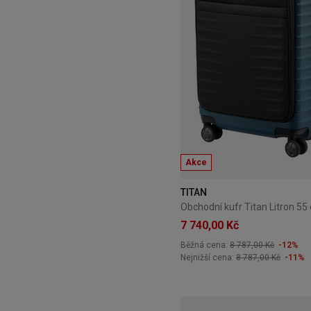
Akce
TITAN
7 740,00 Kč
Běžná cena:
8 787,00 Kč
-12%
Nejnižší cena:
8 787,00 Kč
-11%