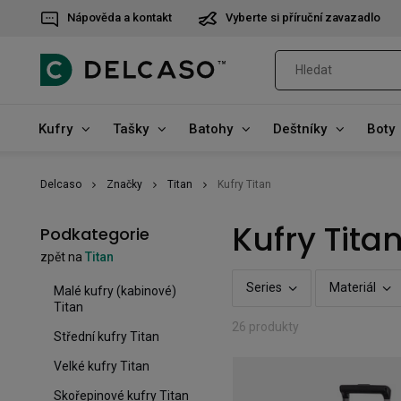
Nápověda a kontakt
Vyberte si příruční zavazadlo
Kufry
Tašky
Batohy
Deštníky
Boty
Delcaso
Značky
Titan
Kufry Titan
Kufry Tita
Podkategorie
zpět na
Titan
Series
Materiál
Malé kufry (kabinové)
Titan
26 produkty
Střední kufry Titan
Velké kufry Titan
Skořepinové kufry Titan