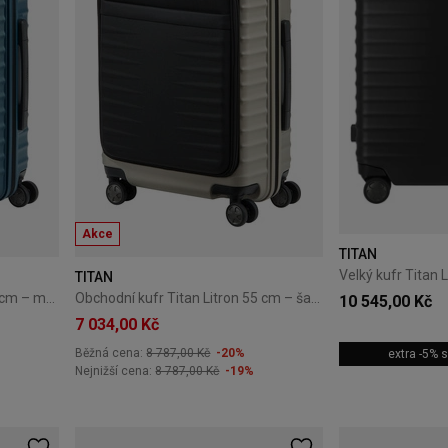
Akce
TITAN
TITAN
Obchodní kufr Titan Litron 55 cm – modrý
Obchodní kufr Titan Litron 55 cm – šampaňský
10 545,00 Kč
7 034,00 Kč
Běžná cena:
8 787,00 Kč
-20%
extra -5%
Nejnižší cena:
8 787,00 Kč
-19%