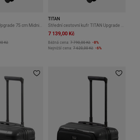
TITAN
Velký kufr Titan Upgrade 75 cm Midnight Blue
Střední cestovní kufr TITAN Upgrade 69cm Blue
7 139,00 Kč
00 Kč
Běžná cena:
7 790,00 Kč
-8%
Nejnižší cena:
7 620,00 Kč
-6%