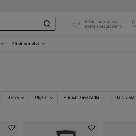
30 dní na vrácení
rychle a bez problémů
Příslušenství
n
Barva
Objem
Příruční zavazadla
Další vlast