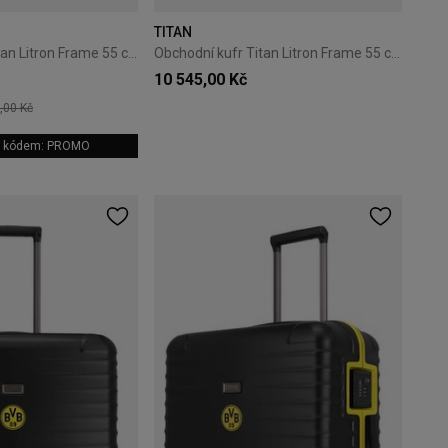
TITAN
Obchodní kufr Titan Litron Frame 55 cm – modrý
Obchodní kufr Titan Litron Frame 55 cm – šampaňský
10 545,00 Kč
,00 Kč
 s kódem: PROMO