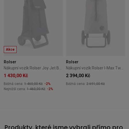
Akce
Rolser
Rolser
Nákupní vozík Rolser Joy Jet Baby – Modrý
Nákupní vozík Rolser I-Max Tweed 2k – šedý
1 430,00 Kč
2 394,00 Kč
Běžná cena:
1 460,00 Kč
-2%
Běžná cena:
2 691,00 Kč
Nejnižší cena:
1 460,00 Kč
-2%
Produkty, které jsme vybrali přímo pro