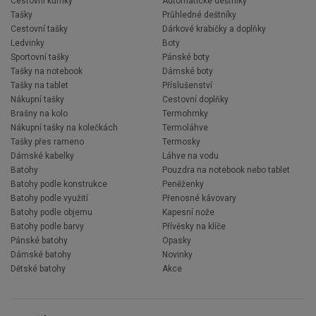
Cestovní kufříky
Automatické deštníky
Tašky
Průhledné deštníky
Cestovní tašky
Dárkové krabičky a doplňky
Ledvinky
Boty
Sportovní tašky
Pánské boty
Tašky na notebook
Dámské boty
Tašky na tablet
Příslušenství
Nákupní tašky
Cestovní doplňky
Brašny na kolo
Termohrnky
Nákupní tašky na kolečkách
Termoláhve
Tašky přes rameno
Termosky
Dámské kabelky
Láhve na vodu
Batohy
Pouzdra na notebook nebo tablet
Batohy podle konstrukce
Peněženky
Batohy podle využití
Přenosné kávovary
Batohy podle objemu
Kapesní nože
Batohy podle barvy
Přívěsky na klíče
Pánské batohy
Opasky
Dámské batohy
Novinky
Dětské batohy
Akce