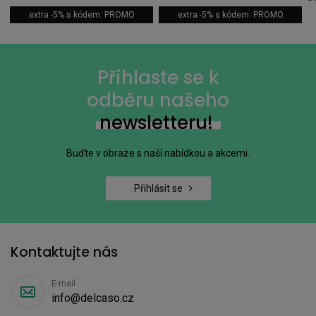
extra -5% s kódem: PROMO
extra -5% s kódem: PROMO
Přihlaste se k
odběru našeho
newsletteru!
Buďte v obraze s naší nabídkou a akcemi.
Přihlásit se
Kontaktujte nás
E-mail
info@delcaso.cz