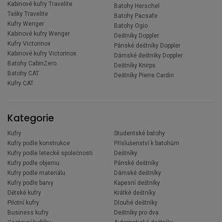
Kabinové kufry Travelite
Batohy Herschel
Tašky Travelite
Batohy Pacsafe
Kufry Wenger
Batohy Ogio
Kabinové kufry Wenger
Deštníky Doppler
Kufry Victorinox
Pánské deštníky Doppler
Kabinové kufry Victorinox
Dámské deštníky Doppler
Batohy CabinZero
Deštníky Knirps
Batohy CAT
Deštníky Pierre Cardin
Kufry CAT
Kategorie
Kufry
Studentské batohy
Kufry podle konstrukce
Příslušenství k batohům
Kufry podle letecké společnosti
Deštníky
Kufry podle objemu
Pánské deštníky
Kufry podle materiálu
Dámské deštníky
Kufry podle barvy
Kapesní deštníky
Dětské kufry
Krátké deštníky
Pilotní kufry
Dlouhé deštníky
Business kufry
Deštníky pro dva