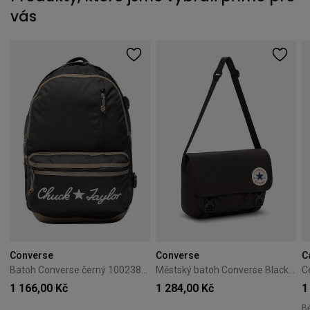
vás
Converse
Converse
C
Batoh Converse černý 10023813-A01
Městský batoh Converse Black 10026011-A01
1 166,00 Kč
1 284,00 Kč
1
B