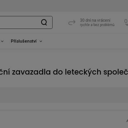
30 dní na vrácení
rychle a bez problémů
Příslušenství
uční zavazadla do leteckých společ