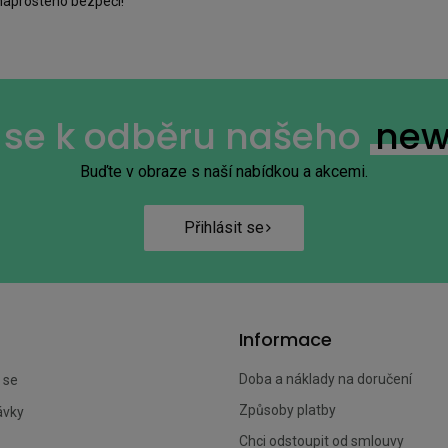
 naprostého bezpečí!
e se k odběru našeho
new
Buďte v obraze s naší nabídkou a akcemi.
Přihlásit se
Informace
Doba a náklady na doručení
 se
Způsoby platby
ávky
Chci odstoupit od smlouvy