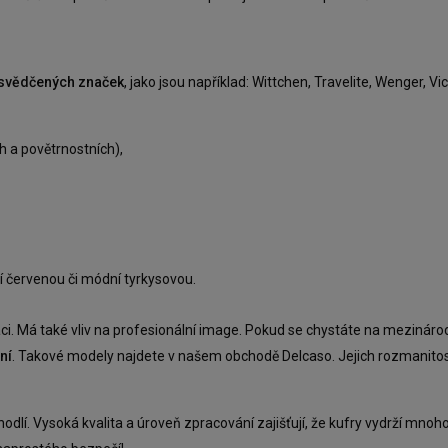
osvědčených značek
, jako jsou například: Wittchen, Travelite, Wenger, V
h a povětrnostních),
ní červenou či módní tyrkysovou.
. Má také vliv na profesionální image. Pokud se chystáte na mezináro
ní
. Takové modely najdete v našem obchodě Delcaso. Jejich rozmanitost
pohodlí. Vysoká kvalita a úroveň zpracování zajišťují, že kufry vydrží mno