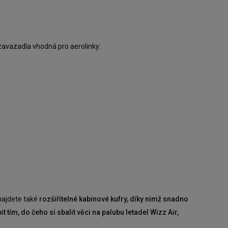
 zavazadla vhodná pro aerolinky:
najdete také
rozšiřitelné kabinové kufry, díky nimž snadno
tím, do čeho si sbalit věci na palubu letadel Wizz Air,