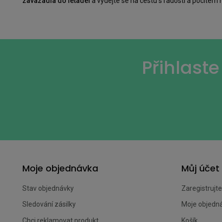
zavazadla do letadel
a vydejte se na cestu s radostí a pocitem
Přihlast
Moje objednávka
Můj účet
Stav objednávky
Zaregistrujte
Sledování zásilky
Moje objedn
Chci reklamovat produkt
Košík