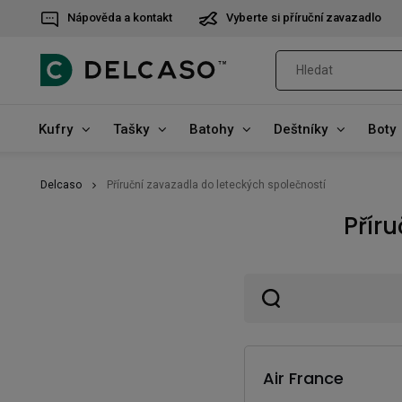
Nápověda a kontakt
Vyberte si příruční zavazadlo
Kufry
Tašky
Batohy
Deštníky
Boty
Delcaso
Příruční zavazadla do leteckých společností
Přír
Air France