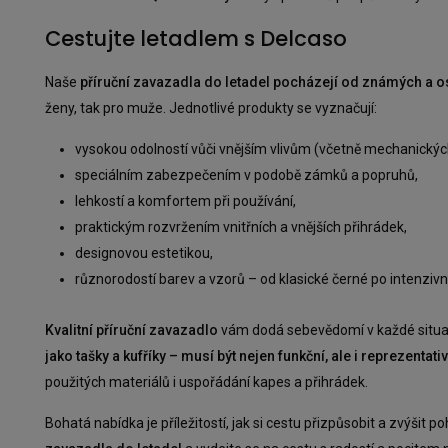
Cestujte letadlem s Delcaso
Naše
příruční zavazadla do letadel pocházejí od známých a 
ženy, tak pro muže. Jednotlivé produkty se vyznačují:
vysokou odolností vůči vnějším vlivům (včetně mechanickýc
speciálním zabezpečením v podobě zámků a popruhů,
lehkostí a komfortem při používání,
praktickým rozvržením vnitřních a vnějších přihrádek,
designovou estetikou,
různorodostí barev a vzorů – od klasické černé po intenziv
Kvalitní příruční zavazadlo
vám dodá sebevědomí v každé situaci
jako tašky a kufříky – musí být nejen funkční, ale i reprezentativ
použitých materiálů i uspořádání kapes a přihrádek.
Bohatá nabídka je příležitostí, jak si cestu přizpůsobit a zvýšit 