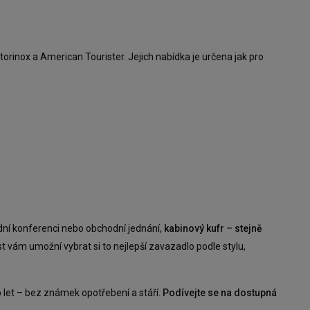
ictorinox a American Tourister. Jejich nabídka je určena jak pro
dní konferenci nebo obchodní jednání,
kabinový kufr – stejně
 vám umožní vybrat si to nejlepší zavazadlo podle stylu,
ho let – bez známek opotřebení a stáří.
Podívejte se na dostupná