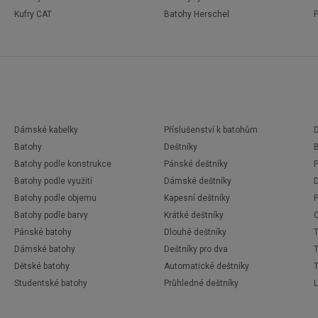
Kufry CAT
Batohy Herschel
Dámské kabelky
Příslušenství k batohům
D
Batohy
Deštníky
Batohy podle konstrukce
Pánské deštníky
Batohy podle využití
Dámské deštníky
Batohy podle objemu
Kapesní deštníky
P
Batohy podle barvy
Krátké deštníky
Pánské batohy
Dlouhé deštníky
Dámské batohy
Deštníky pro dva
Dětské batohy
Automatické deštníky
Studentské batohy
Průhledné deštníky