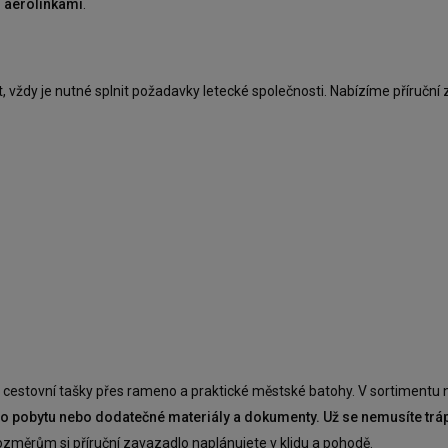
i aerolinkami
.
, vždy je nutné splnit požadavky letecké společnosti. Nabízíme příruční
, cestovní tašky přes rameno a praktické městské batohy. V sortimentu 
 pobytu nebo dodatečné materiály a dokumenty. Už se nemusíte trápit 
ozměrům si příruční zavazadlo naplánujete v klidu a pohodě.