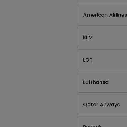
American Airline
KLM
LOT
Lufthansa
Qatar Airways
Ryanair