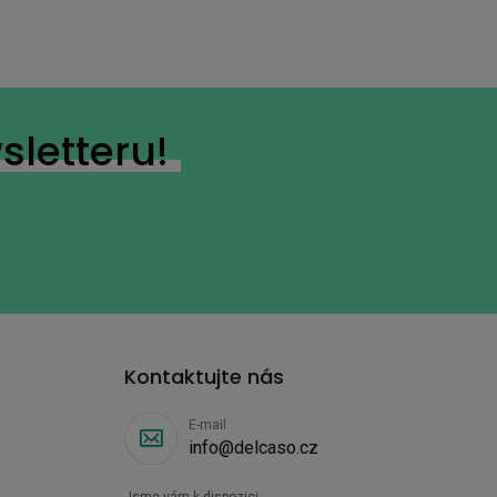
sletteru!
Kontaktujte nás
E-mail
info@delcaso.cz
Jsme vám k dispozici