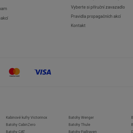
Vyberte si příruční zavazadlo
znam
Pravidla propagačních akcí
sakcí
Kontakt
Kabinové kufry Victorinox
Batohy Wenger
Batohy CabinZero
Batohy Thule
Batohy CAT
Batohy Fjallraven
D