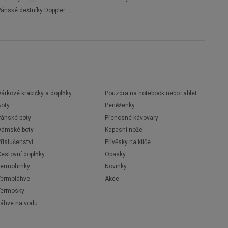
Pánské deštníky Doppler
árkové krabičky a doplňky
Pouzdra na notebook nebo tablet
Boty
Peněženky
Pánské boty
Přenosné kávovary
Dámské boty
Kapesní nože
říslušenství
Přívěsky na klíče
Cestovní doplňky
Opasky
Termohrnky
Novinky
Termoláhve
Akce
Termosky
Láhve na vodu