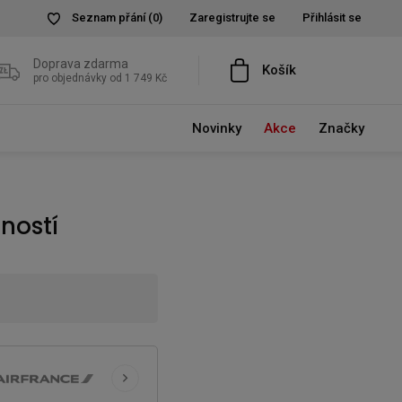
Seznam přání
(0)
Zaregistrujte se
Přihlásit se
Doprava zdarma
Košík
pro objednávky od 1 749 Kč
Novinky
Akce
Značky
ností