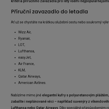
kritéria příručního zavazadla pro lety všemi nejpopulárnějším
Příruční zavazadlo do letadla
Ať už se chystáte na krátkou služební cestu nebo soukromý výlet
Wizz Air,
Ryanair,
LOT,
Lufthansa,
easyJet,
Air France,
KLM,
Qatar Airways,
American Airlines.
Nabízíme mimo jiné
elegantní kufry s polyuretanovým pláštěm
zabalíte i neplánované věci – například suvenýry z víkendového
Lufthansa nebo Qatar Airways
. Díky speciálně přizpůsobeným r