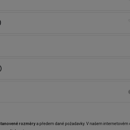
)
)
 stanovené rozměry
a předem dané požadavky. V našem internetovém ob