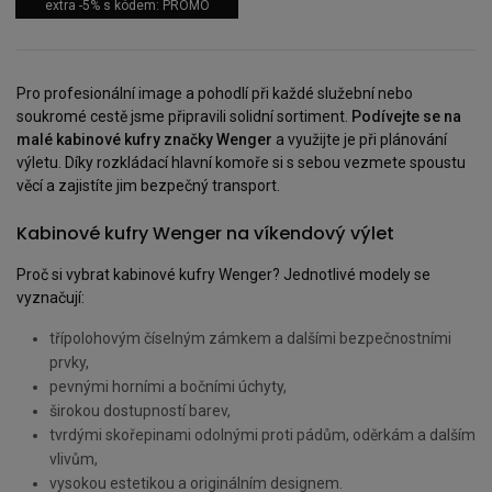
extra -5% s kódem: PROMO
Pro profesionální image a pohodlí při každé služební nebo
soukromé cestě jsme připravili solidní sortiment.
Podívejte se na
malé kabinové kufry značky Wenger
a využijte je při plánování
výletu. Díky rozkládací hlavní komoře si s sebou vezmete spoustu
věcí a zajistíte jim bezpečný transport.
Kabinové kufry Wenger na víkendový výlet
Proč si vybrat kabinové kufry Wenger? Jednotlivé modely se
vyznačují:
třípolohovým číselným zámkem a dalšími bezpečnostními
prvky,
pevnými horními a bočními úchyty,
širokou dostupností barev,
tvrdými skořepinami odolnými proti pádům, oděrkám a dalším
vlivům,
vysokou estetikou a originálním designem.