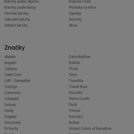
Batohy podle objemu
Kapesní nože
Batohy podle barvy
Přívěsky na klíče
Pánské batohy
Opasky
Dámské batohy
Novinky
Dětské batohy
Akce
Značky
Alpaka
Ostrichpillow
Bugatti
Rollink
Cabeau
Thule
CabinZero
Titan
CAT - Caterpillar
Travelite
Contigo
Travel Blue
Converse
Pacsafe
Cotopaxi
Pierre Cardin
Delsey
Pack
Derby
Primus
Doppler
Roncato
Discovery
Rolser
Dr.Bacty
United Colors of Benetton