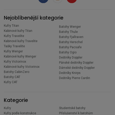
Nejoblíbenější kategorie
Kufry Titan
Batohy Wenger
Kabinové kufry Titan
Batohy Thule
Kufry Travelite
Batohy Fjallraven
Kabinové kufry Travelite
Batohy Herschel
Tašky Travelite
Batohy Pacsafe
Kufry Wenger
Batohy Ogio
Kabinové kufry Wenger
Deštníky Doppler
Kufry Victorinox
Pánské deštníky Doppler
Kabinové kufry Victorinox
Dámské deštníky Doppler
Batohy CabinZero
Deštníky Knirps
Batohy CAT
Deštníky Pierre Cardin
Kufry CAT
Kategorie
Kufry
Studentské batohy
Kufry podle konstrukce
Příslušenství k batohům