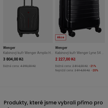
Akce
Wenger
Wenger
Kabinový kufr Wenger Amplix Hardside 55 cm Black
Kabinový kufr Wenger Lyne 54 cm černý
3 804,00 Kč
2 227,00 Kč
Běžná cena:
4 390,00 Kč
Běžná cena:
2 814,00 Kč
-21%
Nejnižší cena:
2 814,00 Kč
-20%
Produkty, které jsme vybrali přímo pro