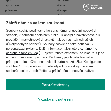
Esprit
Saxoline
Happy Rain
Wacaco
Fjallraven
Wenger
Hedgren
Victorinox
Herschel
Volkswagen
Záleží nám na vašem soukromí
Jeep
XD Design
Knirps
Zojirushi
Soubory cookie používáme ke správnému fungování webových
stránek, k nabízení sociálních funkcí, k analýze návštěvnosti a k
LEGO
Muitomas
provádění marketingových aktivit - jak od nás, tak od našich
National Geographic
FLYNKA
důvěryhodných partnerů. Soubory cookie se také používají k
Ogio
VANS
personalizaci reklamy. Další informace naleznete v
oznámení o
ochraně osobních údajů
. Přijetím tohoto oznámení souhlasíte s jeho
uložením ve vašem počítači. Podmínky jejich ukládání nebo
přístupu k nim můžete nastavit kliknutím na záložku "Konfigurace
souhlasů". Svůj souhlas můžete kdykoli odvolat vymazáním
souborů cookie z prohlížeče na příslušném koncovém zařízení.
Potvrďte všechny
Copyright © 2026
delcaso.cz
. Všechna práva vyhrazena.
Vyžadováno potvrzení
Zásady ochrany osobních údajů
Spravovat soubory cookie