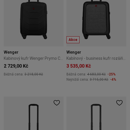
Akce
Wenger
Wenger
Kabinový kufr Wenger Prymo Carry-On 55 cm černý
Kabínový - business kufr rozšiřitelný Wenger Syntry 55 cm malý černý
2 729,00 Kč
3 535,00 Kč
Běžná cena:
3 218,00 Kč
Běžná cena:
4 683,00 Kč
-25%
Nejnižší cena:
3 715,00 Kč
-4%