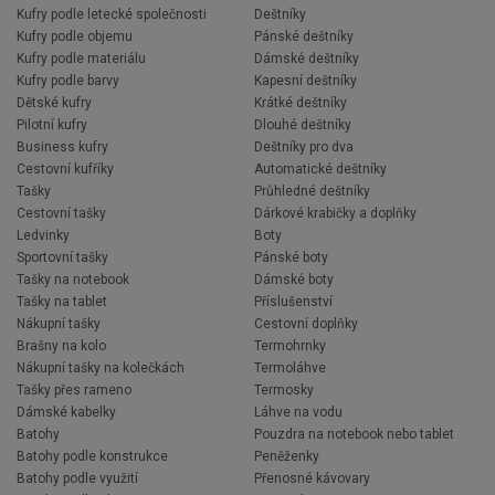
Kufry podle letecké společnosti
Deštníky
Kufry podle objemu
Pánské deštníky
Kufry podle materiálu
Dámské deštníky
Kufry podle barvy
Kapesní deštníky
Dětské kufry
Krátké deštníky
Pilotní kufry
Dlouhé deštníky
Business kufry
Deštníky pro dva
Cestovní kufříky
Automatické deštníky
Tašky
Průhledné deštníky
Cestovní tašky
Dárkové krabičky a doplňky
Ledvinky
Boty
Sportovní tašky
Pánské boty
Tašky na notebook
Dámské boty
Tašky na tablet
Příslušenství
Nákupní tašky
Cestovní doplňky
Brašny na kolo
Termohrnky
Nákupní tašky na kolečkách
Termoláhve
Tašky přes rameno
Termosky
Dámské kabelky
Láhve na vodu
Batohy
Pouzdra na notebook nebo tablet
Batohy podle konstrukce
Peněženky
Batohy podle využití
Přenosné kávovary