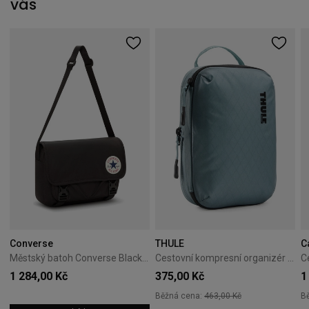
vás
Converse
THULE
C
Městský batoh Converse Black 10026011-A01
Cestovní kompresní organizér Thule PackingCube S Pond Gray
1 284,00 Kč
375,00 Kč
1
Běžná cena:
463,00 Kč
B