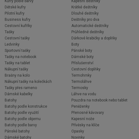
Kufry podle barvy
Kapesní deštníky
Dětské kufry
Krátké deštníky
Pilotní kufry
Dlouhé deštníky
Business kufry
Deštníky pro dva
Cestovní kufříky
Automatické deštníky
Tašky
Průhledné deštníky
Cestovní tašky
Dárkové krabičky a doplňky
Ledvinky
Boty
Sportovní tašky
Pánské boty
Tašky na notebook
Dámské boty
Tašky na tablet
Příslušenství
Nákupní tašky
Cestovní doplňky
Brašny na kolo
Termohrnky
Nákupní tašky na kolečkách
Termoláhve
Tašky přes rameno
Termosky
Dámské kabelky
Láhve na vodu
Batohy
Pouzdra na notebook nebo tablet
Batohy podle konstrukce
Peněženky
Batohy podle využití
Přenosné kávovary
Batohy podle objemu
Kapesní nože
Batohy podle barvy
Přívěsky na klíče
Pánské batohy
Opasky
Dámské batohy
Novinky