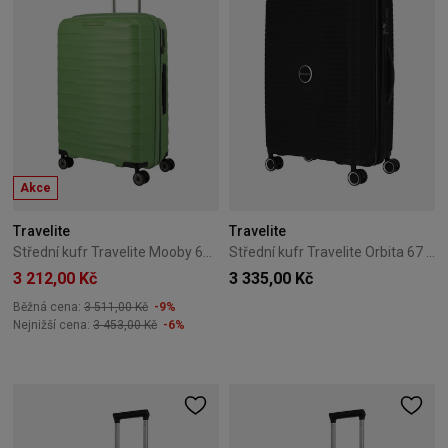
Akce
Travelite
Travelite
Střední kufr Travelite Mooby 66 cm – zelený
Střední kufr Travelite Orbita 67 cm – černý
3 212,00 Kč
3 335,00 Kč
Běžná cena:
3 511,00 Kč
-9%
Nejnižší cena:
3 453,00 Kč
-6%