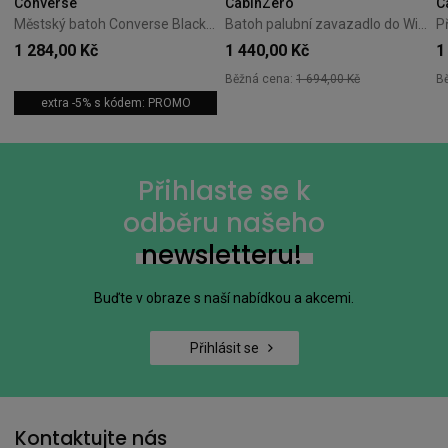
Converse
CabinZero
C
Městský batoh Converse Black 10026011-A01
Batoh palubní zavazadlo do Wizzair Cabin Zero Classic 28L Solace sky
1 284,00 Kč
1 440,00 Kč
1
Běžná cena:
1 694,00 Kč
B
extra -5% s kódem: PROMO
Přihlaste se k
odběru našeho
newsletteru!
Buďte v obraze s naší nabídkou a akcemi.
Přihlásit se
Kontaktujte nás