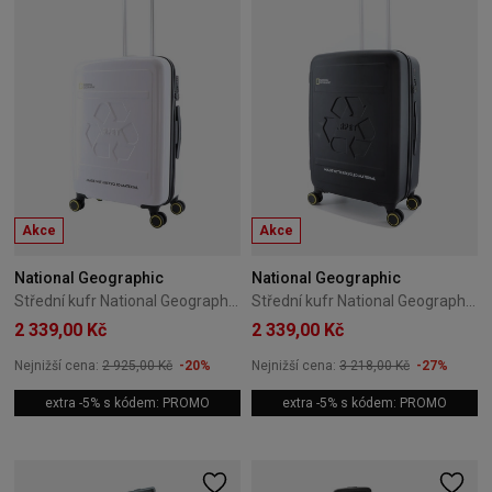
Akce
Akce
National Geographic
National Geographic
Střední kufr National Geographic Balance 66 cm bílý
Střední kufr National Geographic Balance 66 cm černý
2 339,00 Kč
2 339,00 Kč
Nejnižší cena:
2 925,00 Kč
-20%
Nejnižší cena:
3 218,00 Kč
-27%
extra -5% s kódem: PROMO
extra -5% s kódem: PROMO