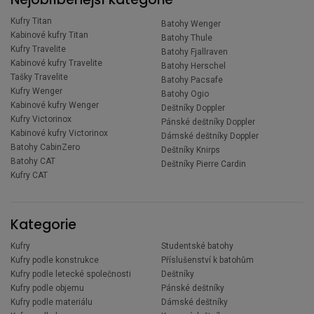
Kufry Titan
Batohy Wenger
Kabinové kufry Titan
Batohy Thule
Kufry Travelite
Batohy Fjallraven
Kabinové kufry Travelite
Batohy Herschel
Tašky Travelite
Batohy Pacsafe
Kufry Wenger
Batohy Ogio
Kabinové kufry Wenger
Deštníky Doppler
Kufry Victorinox
Pánské deštníky Doppler
Kabinové kufry Victorinox
Dámské deštníky Doppler
Batohy CabinZero
Deštníky Knirps
Batohy CAT
Deštníky Pierre Cardin
Kufry CAT
Kategorie
Kufry
Studentské batohy
Kufry podle konstrukce
Příslušenství k batohům
Kufry podle letecké společnosti
Deštníky
Kufry podle objemu
Pánské deštníky
Kufry podle materiálu
Dámské deštníky