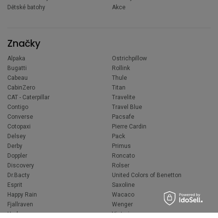
Dětské batohy
Akce
Značky
Alpaka
Ostrichpillow
Bugatti
Rollink
Cabeau
Thule
CabinZero
Titan
CAT - Caterpillar
Travelite
Contigo
Travel Blue
Converse
Pacsafe
Cotopaxi
Pierre Cardin
Delsey
Pack
Derby
Primus
Doppler
Roncato
Discovery
Rolser
Dr.Bacty
United Colors of Benetton
Esprit
Saxoline
Happy Rain
Wacaco
Fjallraven
Wenger
Hedgren
Victorinox