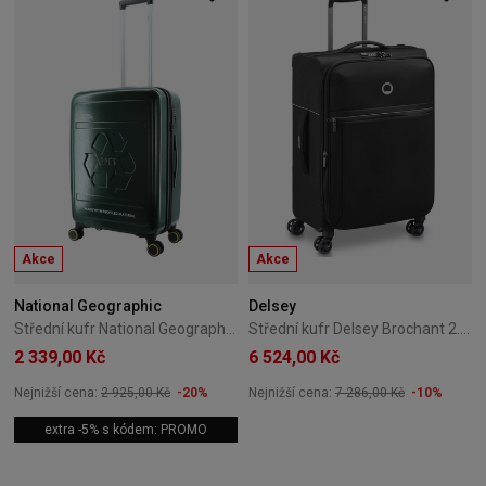
Akce
Akce
National Geographic
Delsey
Střední kufr National Geographic Balance 66 cm zelený
Střední kufr Delsey Brochant 2.0 67 cm černý
2 339,00 Kč
6 524,00 Kč
Nejnižší cena:
2 925,00 Kč
-20%
Nejnižší cena:
7 286,00 Kč
-10%
extra -5% s kódem: PROMO