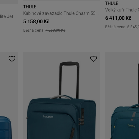
THULE
THULE
Kabinové zavazadlo Thule Chasm 55 cm Pond Gray
Kabinkový cestovní kufr Travelite Jetpack Easy 40 cm Blue
6 411,00 Kč
5 158,00 Kč
Běžná cena:
8 845,
Běžná cena:
7 263,00 Kč