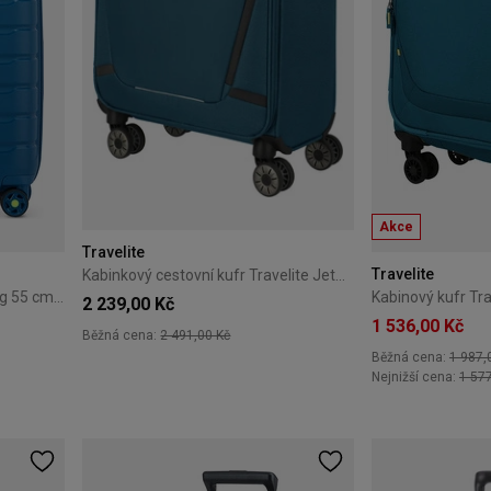
Akce
Travelite
Travelite
Kabinkový cestovní kufr Travelite Jetpack 55 cm Blue
Kabinový kufr Roncato B-Flying 55 cm – Lagoon Blue
2 239,00 Kč
1 536,00 Kč
Běžná cena:
2 491,00 Kč
Běžná cena:
1 987,
Nejnižší cena:
1 57