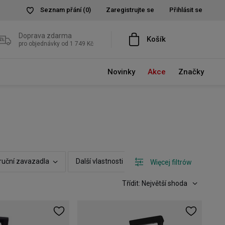
Seznam přání
(0)
Zaregistrujte se
Přihlásit se
Doprava zdarma
Košík
pro objednávky od 1 749 Kč
Novinky
Akce
Značky
íruční zavazadla
Další vlastnosti
Možnost rozšíření
Więcej filtrów
Třídit: Největší shoda