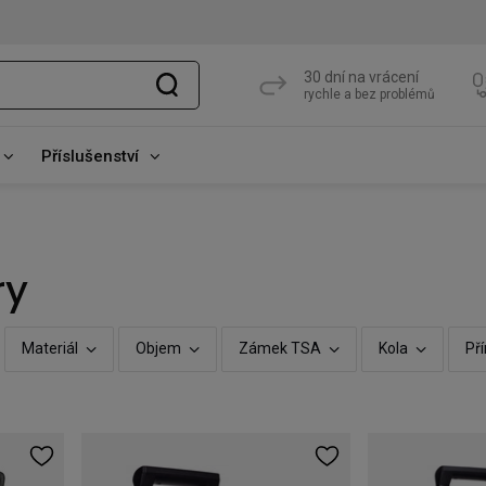
30 dní na vrácení
rychle a bez problémů
Příslušenství
ry
Materiál
Objem
Zámek TSA
Kola
Př