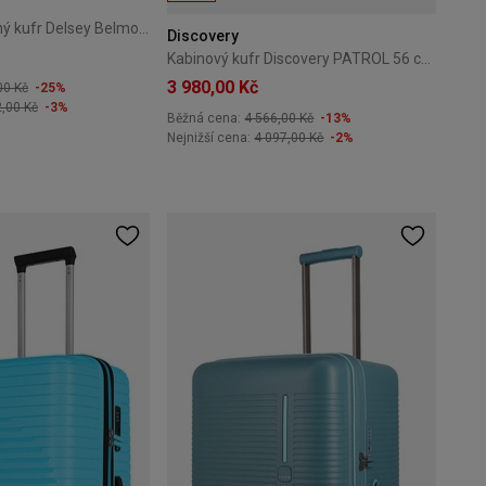
Střední rozšiřitelný kufr Delsey Belmont+ 71 cm – modrý
Discovery
Kabinový kufr Discovery PATROL 56 cm – modrý
3 980,00 Kč
00 Kč
-25%
2,00 Kč
-3%
Běžná cena:
4 566,00 Kč
-13%
Nejnižší cena:
4 097,00 Kč
-2%