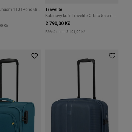
Velký kufr Thule Chasm 110 l Pond Gray
Travelite
Kabinový kufr Travelite Orbita 55 cm – modrý
2 790,00 Kč
00 Kč
Běžná cena:
3 101,00 Kč