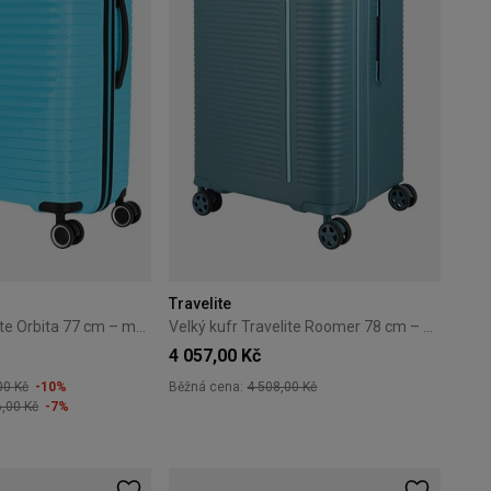
Travelite
Velký kufr Travelite Orbita 77 cm – modrý
Velký kufr Travelite Roomer 78 cm – modrý
4 057,00 Kč
00 Kč
-10%
Běžná cena:
4 508,00 Kč
6,00 Kč
-7%