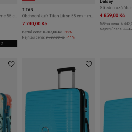
Delsey
TITAN
4 859,00 Kč
Obchodní kufr Titan Litron Frame 55 cm – modrý
Obchodní kufr Titan Litron 55 cm – modrý
7 740,00 Kč
Běžná cena:
6 442,
Nejnižší cena:
5 01
Běžná cena:
8 787,00 Kč
-12%
Nejnižší cena:
8 787,00 Kč
-11%
MO