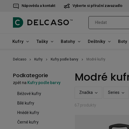
Nápověda a kontakt
Vyberte si příruční zavazadlo
Kufry
Tašky
Batohy
Deštníky
Boty
Delcaso
Kufry
Kufry podle barvy
Modré kufry
Modré kuf
Podkategorie
zpět na
Kufry podle barvy
Značka
Series
Béžové kufry
Bílé kufry
67 produkty
Hnědé kufry
Černé kufry