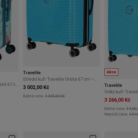
Akce
Travelite
Střední kufr Travelite Orbita 67 cm – modrý
Střední kufr Travelite Cruise Print 67 cm – tyrkysová lilie
Travelite
3 002,00 Kč
Běžná cena:
3 335,00 Kč
3 266,00 Kč
Běžná cena:
3 628,
Nejnižší cena:
3 51