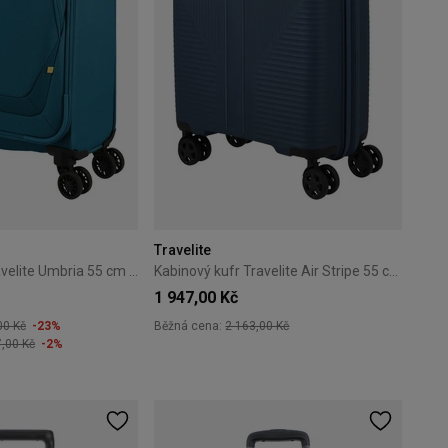
Travelite
Kabinový kufr Travelite Umbria 55 cm Petrol
Kabinový kufr Travelite Air Stripe 55 cm Blue
1 947,00 Kč
00 Kč
-23%
Běžná cena:
2 163,00 Kč
7,00 Kč
-2%