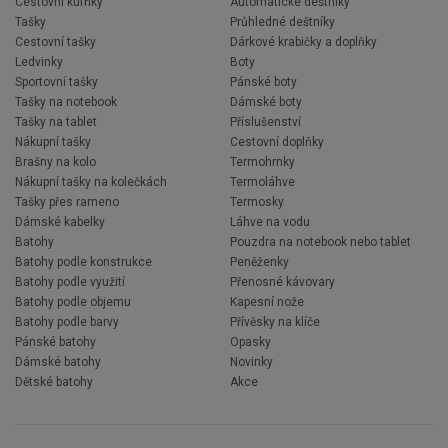
Cestovní kufříky
Automatické deštníky
Tašky
Průhledné deštníky
Cestovní tašky
Dárkové krabičky a doplňky
Ledvinky
Boty
Sportovní tašky
Pánské boty
Tašky na notebook
Dámské boty
Tašky na tablet
Příslušenství
Nákupní tašky
Cestovní doplňky
Brašny na kolo
Termohrnky
Nákupní tašky na kolečkách
Termoláhve
Tašky přes rameno
Termosky
Dámské kabelky
Láhve na vodu
Batohy
Pouzdra na notebook nebo tablet
Batohy podle konstrukce
Peněženky
Batohy podle využití
Přenosné kávovary
Batohy podle objemu
Kapesní nože
Batohy podle barvy
Přívěsky na klíče
Pánské batohy
Opasky
Dámské batohy
Novinky
Dětské batohy
Akce