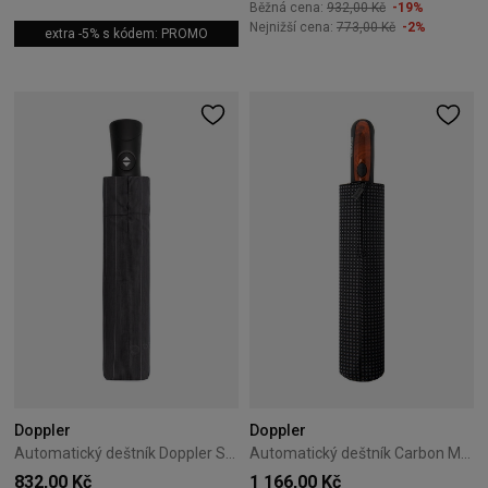
Běžná cena:
932,00 Kč
-19%
Nejnižší cena:
773,00 Kč
-2%
extra -5% s kódem: PROMO
Doppler
Doppler
Automatický deštník Doppler Superstrong Glen Stripe
Automatický deštník Carbon Magic XM Business Doppler 03
832,00 Kč
1 166,00 Kč