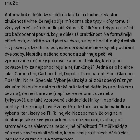
muže
Automatické deštníky
se dělí na krátké a dlouhé. Z vlastní
zkušenosti víme, že nejlepší je mít doma oba typy – díky tomu si
vždy vybereš deštník podle příležitosti.
Krátké modely
jsou ideální
pro každodenní použití, kdy je důležitá praktičnost. Na formálnější
příležitosti, zvláště pokud jdeš ve dvou, se lépe hodí
dlouhý deštník
– vyrobený z kvalitního polyesteru a dostatečně velký, aby ochránil
dvě osoby.
Nabídka našeho obchodu zahrnuje pečlivě
zpracované deštníky pro dva i kapesní deštníky
, které jsou
považovány za nejpohodlnější a nejfunkčnější. Jedná se o kolekce
jako: Carbon Uni, Carbonsteel, Doppler Transparent, Fiber Glamour,
Fiber Uni, Noire, Specials.
Výběr je široký a přizpůsobený různým
vkusům
. Nabízíme
automatické průhledné deštníky
(s potiskem i
bez něj), černé i barevné (např. červené, oranžové nebo
tyrkysové), ale také vzorované skládací deštníky – například s
puntíky, které milují hlavně ženy.
Prohlédni si aktuální nabídku a
vyber si ten, který se Ti líbí nejvíc
. Nezapomeň, že originální
deštník je také
skvělým dárkem
k narozeninám, svátku, pod
stromeček, na Valentýna nebo k jiné příležitosti. Téměř každý z
nás má ve svém okolí někoho, kdo si cení praktických dárků více
než těch okázalých, ale zbytečných.