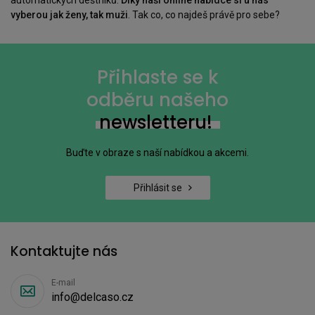
automatických deštníků.
Díky naší online nabídce si u nás
vyberou jak ženy, tak muži
. Tak co, co najdeš právě pro sebe?
Přihlaste se k
odběru našeho
newsletteru!
Buďte v obraze s naší nabídkou a akcemi.
Přihlásit se
Kontaktujte nás
E-mail
info@delcaso.cz