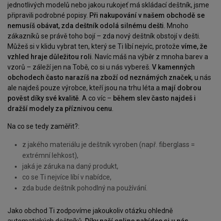
jednotlivých modelů nebo jakou rukojeť má skládací deštník, jsme
připravili podrobné popisy.
Při nakupování v našem obchodě se
nemusíš obávat, zda deštník odolá silnému dešti
. Mnoho
zákazníků se právě toho bojí – zda nový deštník obstojí v dešti.
Můžeš si v klidu vybrat ten, který se Ti líbí nejvíc, protože
víme, že
vzhled hraje důležitou roli
. Navíc máš na výběr z mnoha barev a
vzorů – záleží jen na Tobě, co si u nás vybereš.
V kamenných
obchodech často narazíš na zboží od neznámých značek
, u nás
ale najdeš pouze výrobce, kteří jsou na trhu léta a
mají dobrou
pověst díky své kvalitě
. A co víc –
během slev často najdeš i
dražší modely za příznivou cenu
.
Na co se tedy zaměřit?:
z jakého materiálu je deštník vyroben (např. fiberglass =
extrémní lehkost),
jaká je záruka na daný produkt,
co se Ti nejvíce líbí v nabídce,
zda bude deštník pohodlný na používání.
Jako obchod Ti zodpovíme jakoukoliv otázku ohledně