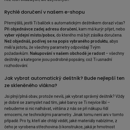
Rychlé doručení v našem e-shopu
Přemýšlíš, jestli Ti balíček s automatickým deštníkem dorazí včas?
Při objednávce zadej adresu doručení
, kam má kurýr přijet, nebo
vyber výdejní místo/pobox
, do kterého má být zásilka doručena.
Než objednáš, podívej se na popis vybraného produktu
, abys
měl/a jistotu, že všechny parametry odpovídají Tvým
požadavkům.
Nakupování v našem obchodě je radost
– všechny
deštníky a kategorie jsou podrobně popsány, což Ti usnadní
rozhodování.
Jak vybrat automatický deštník? Bude nejlepší ten
ze skleněného vlákna?
Jsi plný/plná obav, protože nevíš, jak vybrat správný deštník? Vždy
je dobré se zamyslet nad tím, jaké barvy se Ti nejvíce líbí –
nebudeme si nic nalhávat, většina z nás se při nákupu řídí
emocemi, ne technickými parametry. Jinak tomu není ani v tomto
případě. Pro ty, kteří ale chtějí vědět, jaké materiály nabízíme, z
čeho je vyrobena střechovina či konstrukce, jaká je hmotnost