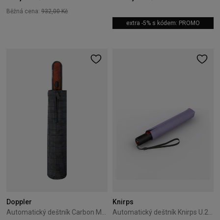
Běžná cena:
932,00 Kč
extra -5% s kódem: PROMO
Doppler
Knirps
Automatický deštník Carbon Magic XM Business Doppler 02
Automatický deštník Knirps U.200 lavender