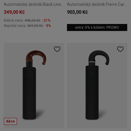
Automatický deštník Black Line Pierre Cardin černý
Automatický deštník Pierre Cardin Sunflower 03
349,00 Kč
903,00 Kč
Běžná cena:
440,00 Kč
-21%
Nejnižší cena:
369,00 Kč
-5%
extra -5% s kódem: PROMO
Akce