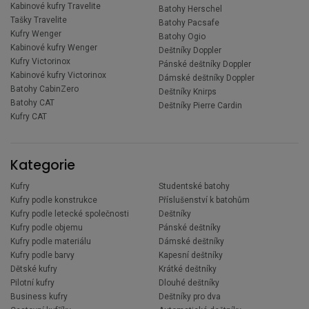
Kabinové kufry Travelite
Batohy Herschel
Tašky Travelite
Batohy Pacsafe
Kufry Wenger
Batohy Ogio
Kabinové kufry Wenger
Deštníky Doppler
Kufry Victorinox
Pánské deštníky Doppler
Kabinové kufry Victorinox
Dámské deštníky Doppler
Batohy CabinZero
Deštníky Knirps
Batohy CAT
Deštníky Pierre Cardin
Kufry CAT
Kategorie
Kufry
Studentské batohy
Kufry podle konstrukce
Příslušenství k batohům
Kufry podle letecké společnosti
Deštníky
Kufry podle objemu
Pánské deštníky
Kufry podle materiálu
Dámské deštníky
Kufry podle barvy
Kapesní deštníky
Dětské kufry
Krátké deštníky
Pilotní kufry
Dlouhé deštníky
Business kufry
Deštníky pro dva