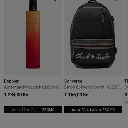
Doppler
Converse
T
Automatický deštník Carbonsteel Magic Doppler Magic oranžový
Batoh Converse černý 10023813-A01
1 284,00 Kč
1 166,00 Kč
3
B
extra -5% s kódem: PROMO
extra -5% s kódem: PROMO