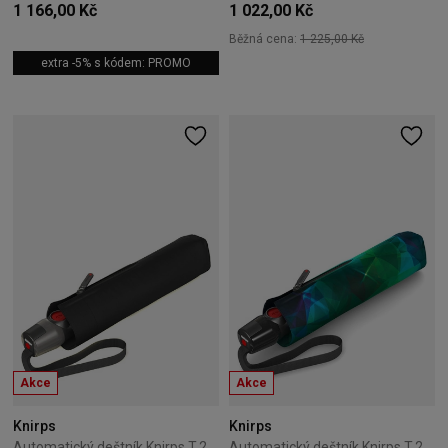
1 166,00 Kč
1 022,00 Kč
Běžná cena:
1 225,00 Kč
extra -5% s kódem: PROMO
Akce
Akce
Knirps
Knirps
Automatický deštník Knirps T.200 Medium Duomatic Black
Automatický deštník Knirps T.200 Medium Duomatic Variety – Jade