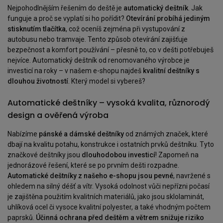
Nejpohodlnějším řešením do deště je
automatický deštník
. Jak
funguje a proč se vyplatí si ho pořídit?
Otevírání probíhá jediným
stisknutím tlačítka
, což oceníš zejména při vystupování z
autobusu nebo tramvaje. Tento způsob otevírání zajišťuje
bezpečnost a komfort používání – přesně to, co v dešti potřebuješ
nejvíce. Automatický deštník od renomovaného výrobce je
investicí na roky – v našem e-shopu najdeš
kvalitní deštníky s
dlouhou životností
. Který model si vybereš?
Automatické deštníky – vysoká kvalita, různorodý
design a ověřená výroba
Nabízíme
pánské a dámské deštníky
od známých značek, které
dbají na kvalitu potahu, konstrukce i ostatních prvků deštníku. Tyto
značkové deštníky jsou
dlouhodobou investicí
! Zapomeň na
jednorázové řešení, které se po prvním dešti rozpadne.
Automatické deštníky z našeho e-shopu jsou pevné
, navržené s
ohledem na silný déšť a vítr. Vysoká odolnost vůči nepřízni počasí
je zajištěna použitím kvalitních materiálů, jako jsou sklolaminát,
uhlíková ocel či vysoce kvalitní polyester, a také vhodným počtem
paprsků.
Účinná ochrana před deštěm a větrem snižuje riziko