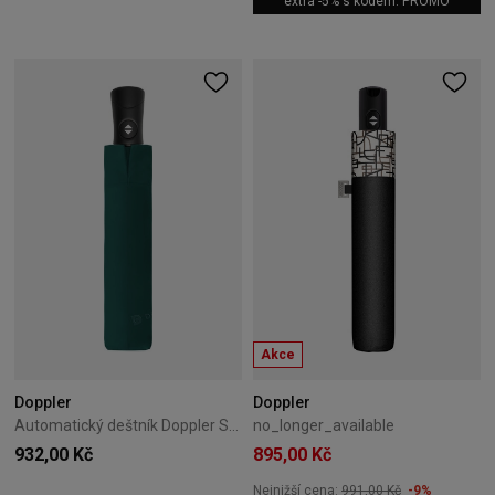
extra -5% s kódem: PROMO
Akce
Doppler
Doppler
Automatický deštník Doppler Superstrong zelený
no_longer_available
932,00 Kč
895,00 Kč
Nejnižší cena:
991,00 Kč
-9%