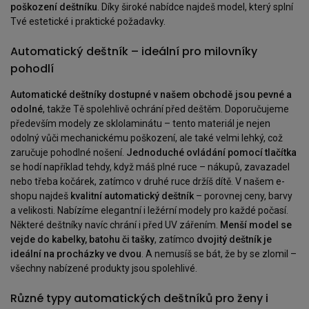
poškození deštníku
. Díky široké nabídce najdeš model, který splní
Tvé estetické i praktické požadavky.
Automatický deštník – ideální pro milovníky
pohodlí
Automatické deštníky dostupné v našem obchodě jsou pevné a
odolné
, takže Tě spolehlivě ochrání před deštěm. Doporučujeme
především modely ze sklolaminátu – tento materiál je nejen
odolný vůči mechanickému poškození, ale také velmi lehký, což
zaručuje pohodlné nošení.
Jednoduché ovládání pomocí tlačítka
se hodí například tehdy, když máš plné ruce – nákupů, zavazadel
nebo třeba kočárek, zatímco v druhé ruce držíš dítě. V našem e-
shopu najdeš
kvalitní automatický deštník
– porovnej ceny, barvy
a velikosti. Nabízíme elegantní i ležérní modely pro každé počasí.
Některé deštníky navíc chrání i před UV zářením.
Menší model se
vejde do kabelky, batohu či tašky
, zatímco
dvojitý deštník je
ideální na procházky ve dvou
. A nemusíš se bát, že by se zlomil –
všechny nabízené produkty jsou spolehlivé.
Různé typy automatických deštníků pro ženy i