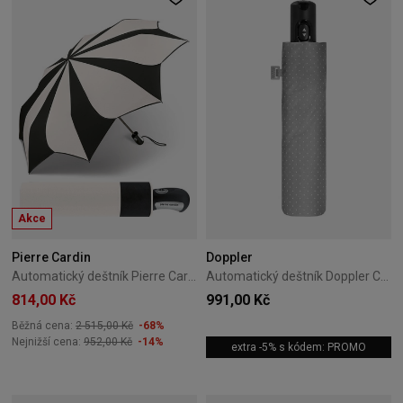
Akce
Pierre Cardin
Doppler
Automatický deštník Pierre Cardin Sunflower B\&W 04
Automatický deštník Doppler Carbonsteel Magic Chic
814,00 Kč
991,00 Kč
Běžná cena:
2 515,00 Kč
-68%
Nejnižší cena:
952,00 Kč
-14%
extra -5% s kódem: PROMO