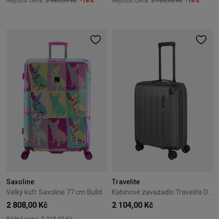
Nejnižší cena:
2 380,00 Kč
-18%
Nejnižší cena:
2 726,00 Kč
-14%
Saxoline
Travelite
Velký kufr Saxoline 77 cm Bulldog Color
Kabinové zavazadlo Travelite Dynamiic 55 cm Antracitové
2 808,00 Kč
2 104,00 Kč
Běžná cena:
3 218,00 Kč