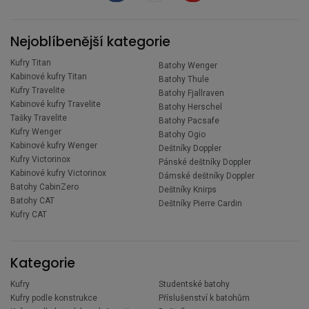
Nejoblíbenější kategorie
Kufry Titan
Batohy Wenger
Kabinové kufry Titan
Batohy Thule
Kufry Travelite
Batohy Fjallraven
Kabinové kufry Travelite
Batohy Herschel
Tašky Travelite
Batohy Pacsafe
Kufry Wenger
Batohy Ogio
Kabinové kufry Wenger
Deštníky Doppler
Kufry Victorinox
Pánské deštníky Doppler
Kabinové kufry Victorinox
Dámské deštníky Doppler
Batohy CabinZero
Deštníky Knirps
Batohy CAT
Deštníky Pierre Cardin
Kufry CAT
Kategorie
Kufry
Studentské batohy
Kufry podle konstrukce
Příslušenství k batohům