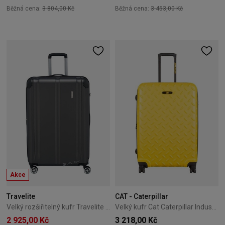
Běžná cena:
3 804,00 Kč
Běžná cena:
3 453,00 Kč
Akce
Travelite
CAT - Caterpillar
Velký rozšiřitelný kufr Travelite City 77 cm antracitový
Velký kufr Cat Caterpillar Industrial Plate 74,5 cm žlutý
2 925,00 Kč
3 218,00 Kč