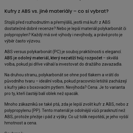
Kufry z ABS vs. jiné materiály – co si vybrat?
Stojíš před rozhodnutím a přemýšlíš, jestli má kufr z ABS
dostatečně dobré recenze? Nebo je lepší materiál polykarbonát či
polypropylen? Každý má své výhody i nevýhody, a právě proto je
výběr často výzvou.
ABS versus polykarbonát (PC) je souboj praktičnosti s elegancí.
ABS je odolný materiál, který nezatíží tvůj rozpočet
– skvělá
volba, pokud jsi dříve váhal/a investovat do dražšího zavazadla.
Na druhou stranu, polykarbonát se ohne pod tlakem a vrátí do
původního tvaru – ideální volba, pokud pracovníci letiště zacházejí
s kufry jako s boxovacím pytlem. Nevýhoda? Cena. Je to varianta
pro ty, kteří častěji balí oblek než spacák.
Mnoho zákazníků se také ptá, zda je lepší zvolit kufr z ABS, nebo z
polypropylenu (PP). Tento materiál je odolnější vůči prasknutí než
ABS, protože přežije i pád z výšky. Co už tolik nepotěší, je jeho vyšší
hmotnost a cena.