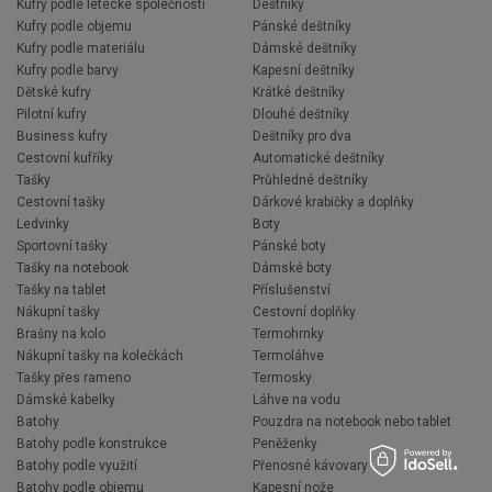
Kufry podle letecké společnosti
Deštníky
Kufry podle objemu
Pánské deštníky
Kufry podle materiálu
Dámské deštníky
Kufry podle barvy
Kapesní deštníky
Dětské kufry
Krátké deštníky
Pilotní kufry
Dlouhé deštníky
Business kufry
Deštníky pro dva
Cestovní kufříky
Automatické deštníky
Tašky
Průhledné deštníky
Cestovní tašky
Dárkové krabičky a doplňky
Ledvinky
Boty
Sportovní tašky
Pánské boty
Tašky na notebook
Dámské boty
Tašky na tablet
Příslušenství
Nákupní tašky
Cestovní doplňky
Brašny na kolo
Termohrnky
Nákupní tašky na kolečkách
Termoláhve
Tašky přes rameno
Termosky
Dámské kabelky
Láhve na vodu
Batohy
Pouzdra na notebook nebo tablet
Batohy podle konstrukce
Peněženky
Batohy podle využití
Přenosné kávovary
Batohy podle objemu
Kapesní nože