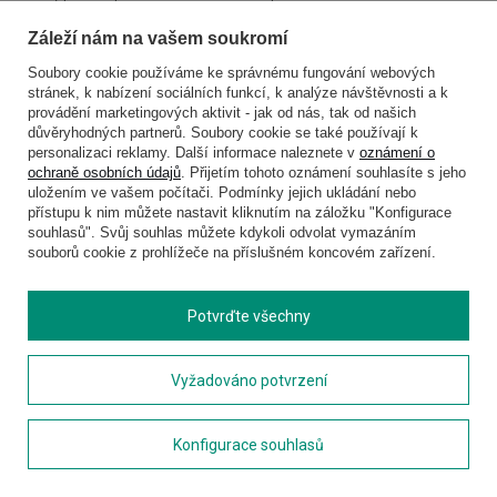
Batohy podle barvy
Přívěsky na klíče
Záleží nám na vašem soukromí
Pánské batohy
Opasky
Dámské batohy
Novinky
Soubory cookie používáme ke správnému fungování webových
Dětské batohy
Akce
stránek, k nabízení sociálních funkcí, k analýze návštěvnosti a k
provádění marketingových aktivit - jak od nás, tak od našich
důvěryhodných partnerů. Soubory cookie se také používají k
personalizaci reklamy. Další informace naleznete v
oznámení o
Značky
ochraně osobních údajů
. Přijetím tohoto oznámení souhlasíte s jeho
uložením ve vašem počítači. Podmínky jejich ukládání nebo
Alpaka
Ostrichpillow
přístupu k nim můžete nastavit kliknutím na záložku "Konfigurace
Bugatti
Rollink
souhlasů". Svůj souhlas můžete kdykoli odvolat vymazáním
Cabeau
Thule
souborů cookie z prohlížeče na příslušném koncovém zařízení.
CabinZero
Titan
CAT - Caterpillar
Travelite
Contigo
Travel Blue
Potvrďte všechny
Converse
Pacsafe
Cotopaxi
Pierre Cardin
Delsey
Pack
Vyžadováno potvrzení
Derby
Primus
Doppler
Roncato
Konfigurace souhlasů
Discovery
Rolser
Dr.Bacty
United Colors of Benetton
Esprit
Saxoline