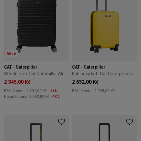
Akce
CAT - Caterpillar
CAT - Caterpillar
Střední kufr Cat Caterpillar Alexa 66 cm černý
Kabinový kufr Cat Caterpillar Industrial Plate 55 cm malý žlutý
2 345,00 Kč
2 632,00 Kč
Běžná cena:
2 632,00 Kč
-11%
Běžná cena:
2 925,00 Kč
Nejnižší cena:
2 632,00 Kč
-10%