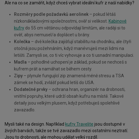
Ale na co se zaměřit, když chceš vybrat ideální kufr z naší nabídky?
Rozměry podle požadavků aerolinek
– pokud létáš
nízkonákladovými společnostmi, ověř si velikost.
Kabinové
kufry
do 55 cm většinou odpovídají limitům, ale raději si to
ověř, abys nemusel/a doplácet u brány.
Kolečka
– dvě kolečka zajišťují stabilitu na chodníku, ale čtyři
otočná jsou požehnáním, když manévruješ mezi lidmi na
letišti. Zamysli se, co ti víc vyhovuje a co ti usnadní manipulaci.
Madla
– pohodlné uchopení je základ, pokud se nechceš s
kufrem prát a namáhat se během cesty.
Zipy
– plynule fungující zip znamená méně stresu a TSA
zámek se hodí, zvlášť pokud letíš do USA.
Dodatečné prvky
– ochrana hran, organizér na drobnosti,
vnitřní popruhy, které udrží obsah kufru na místě. Takové
detaily jsou velkým plusem, když potřebuješ spolehlivé
zavazadlo.
Mysli také na design. Například
kufry Travelite
jsou dostupné v
živých barvách, takže se tvé zavazadlo mezi ostatními neztratí.
Jsou to drobnosti, ale mohou udělat velký rozdíl.