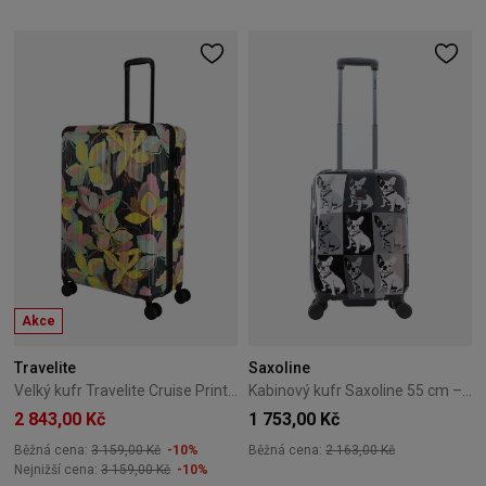
Akce
Travelite
Saxoline
Velký kufr Travelite Cruise Print 77 cm – žlutá orchidej
Kabinový kufr Saxoline 55 cm – Bulldog Mono
2 843,00 Kč
1 753,00 Kč
Běžná cena:
3 159,00 Kč
-10%
Běžná cena:
2 163,00 Kč
Nejnižší cena:
3 159,00 Kč
-10%