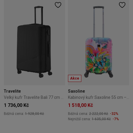
Akce
Travelite
Saxoline
Velký kufr Travelite Bali 77 cm černý
Kabinový kufr Saxoline 55 cm – Butterfly Natur
1 736,00 Kč
1 518,00 Kč
Běžná cena:
1 928,00 Kč
Běžná cena:
2 222,00 Kč
-32%
Nejnižší cena:
1 635,00 Kč
-7%