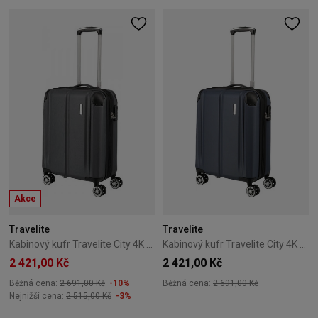
Akce
Travelite
Travelite
Kabinový kufr Travelite City 4K 55 cm – antracitový
Kabinový kufr Travelite City 4K 55 cm – tmavě modrý
2 421,00 Kč
2 421,00 Kč
Běžná cena:
2 691,00 Kč
-10%
Běžná cena:
2 691,00 Kč
Nejnižší cena:
2 515,00 Kč
-3%