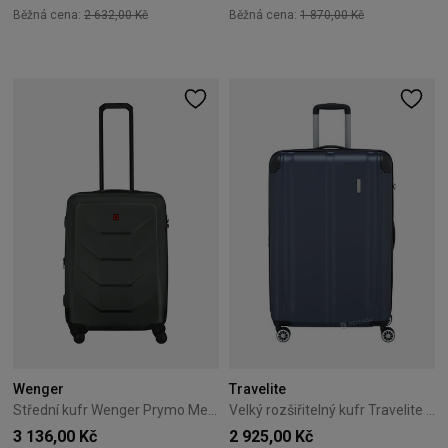
Běžná cena:
2 632,00 Kč
Běžná cena:
1 870,00 Kč
Wenger
Travelite
Střední kufr Wenger Prymo Medium 65 cm Antracitový
Velký rozšiřitelný kufr Travelite City 77 cm tmavě modrý
3 136,00 Kč
2 925,00 Kč