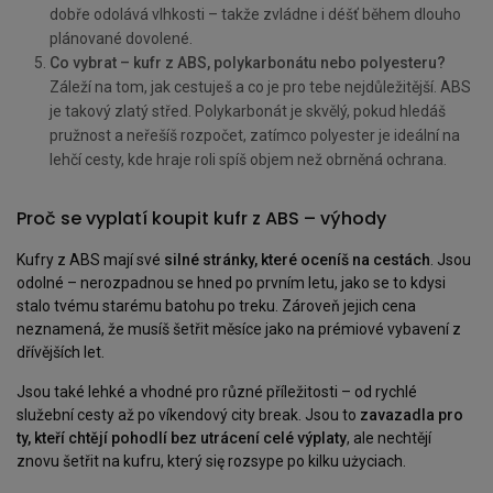
dobře odolává vlhkosti – takže zvládne i déšť během dlouho
plánované dovolené.
Co vybrat – kufr z ABS, polykarbonátu nebo polyesteru?
Záleží na tom, jak cestuješ a co je pro tebe nejdůležitější. ABS
je takový zlatý střed. Polykarbonát je skvělý, pokud hledáš
pružnost a neřešíš rozpočet, zatímco polyester je ideální na
lehčí cesty, kde hraje roli spíš objem než obrněná ochrana.
Proč se vyplatí koupit kufr z ABS – výhody
Kufry z ABS mají své
silné stránky, které oceníš na cestách
. Jsou
odolné – nerozpadnou se hned po prvním letu, jako se to kdysi
stalo tvému starému batohu po treku. Zároveň jejich cena
neznamená, že musíš šetřit měsíce jako na prémiové vybavení z
dřívějších let.
Jsou také lehké a vhodné pro různé příležitosti – od rychlé
služební cesty až po víkendový city break. Jsou to
zavazadla pro
ty, kteří chtějí pohodlí bez utrácení celé výplaty
, ale nechtějí
znovu šetřit na kufru, který się rozsype po kilku użyciach.