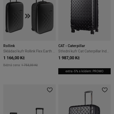
Rollink
CAT - Caterpillar
Skládací kufr Rollink Flex Earth 55 cm Graphite Grey
Střední kufr Cat Caterpillar Industrial Plate 65 cm černý
1 166,00 Kč
1 987,00 Kč
Běžná cena:
1 753,00 Kč
extra -5% s kódem: PROMO