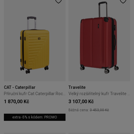
CAT - Caterpillar
Travelite
Příruční kufr Cat Caterpillar Rockford 55 cm Black/Yellow
Velký rozšiřitelný kufr Travelite City 77 cm červený
1 870,00 Kč
3 107,00 Kč
Běžná cena:
3 453,00 Kč
extra -5% s kódem: PROMO