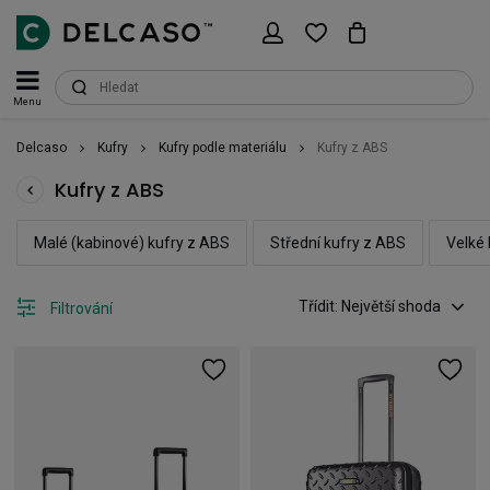
Menu
Delcaso
Kufry
Kufry podle materiálu
Kufry z ABS
Kufry z ABS
Malé (kabinové) kufry z ABS
Střední kufry z ABS
Velké 
Třídit: Největší shoda
Filtrování