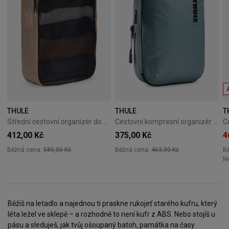
THULE
THULE
T
Střední cestovní organizér do kufru Thule Packing Cube M - gentle beige
Cestovní kompresní organizér Thule PackingCube S Pond Gray
412,00 Kč
375,00 Kč
4
Běžná cena:
580,00 Kč
Běžná cena:
463,00 Kč
B
Ne
Běžíš na letadlo a najednou ti praskne rukojeť starého kufru, který
léta ležel ve sklepě – a rozhodně to není kufr z ABS. Nebo stojíš u
pásu a sleduješ, jak tvůj ošoupaný batoh, památka na časy