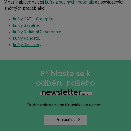
V naší nabídce najdeš
kufry z odolných materiálů
od osvědčených,
známých značek jako:
kufry CAT – Caterpillar
,
kufry Saxoline
,
kufry National Geographic
,
kufry Roncato
,
kufry Discovery
.
Přihlaste se k
odběru našeho
newsletteru!
Buďte v obraze s naší nabídkou a akcemi.
Přihlásit se