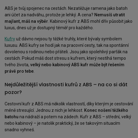
ABS je tvůj spojenec na cestách. Nezatěžuje ramena jako batoh
ani účet za nadváhu, protože je lehký. A cena?
Nemusíš utratit
majlant, máš na výběr
. Kabinový kufr z ABS mohl dřív působit jako
luxus, dnes už je dostupný téměř pro každého.
Kufry
už dávno nejsou ty těžké truhly, které bývaly symbolem
luxusu. ABS kufry se hodí jak na pracovní cesty, tak na spontánní
dovolenou s rodinou nebo přáteli. Jsou jako spolehlivý parťák na
cestách. Pokud máš dost stresu s kufrem, který nestíhá tempo
tvého života,
velký nebo kabinový ABS kufr může být řešením
právě pro tebe
.
Nejdůležitější vlastnosti kufrů z ABS – na co si dát
pozor?
Cestovní kufr z ABS má několik vlastností, díky kterým je cestování
méně stresující. Jednou z nich je lehkost.
Konec nošení těžkého
batohu
na nádraží a potem na zádech. Kufr z ABS – střední, velký
nebo kabinový – je natolik praktický, že se takovým situacím
snadno vyhneš.