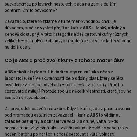
backpackingu po levných hostelech, padá na zem s dalším
odřením. Zní to povědomě?
Zavazadlo, které tě zklame v tu nejméně vhodnou chvíli, je
důvodem, proč
se vyplatí přejít na kufr z ABS – lehký, odolný a
cenově dostupný
. V této kategorii najdeš cestovní kufry různých
velikostí – od malých kabinových modelů až po velké kufry vhodné
na delší cesty.
Co je ABS a proč zvolit kufry z tohoto materiálu?
ABS neboli akrylonitril-butadien-styren zní jako něco z
laboratoře, že?
Ve skutečnosti jde o odolný plast, který se léta
osvědčuje v mnoha odvětvích – od hraček až po kufry. Proč ho
cestovatelé milují? Protože spojuje několik vlastností, které jsou na
cestách k nezaplacení.
Za prvé, odolnost vůči nárazům. Když ti kufr sjede z pásu a skončí
pod hromadou ostatních zavazadel –
kufr z ABS to většinou
zvládne bez újmy a ochrání tvé věci
. Za druhé, váha. Nikdo
nechce tahat zbytečná kila – zvlášť pokud už máš za sebou roky
nošení batohu po horách a chceš cestovat s větší volností.