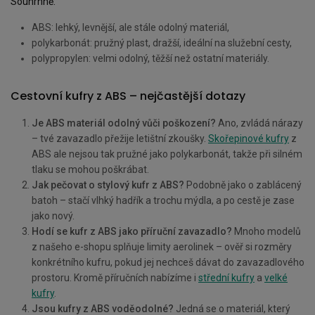
Souhrnně:
ABS: lehký, levnější, ale stále odolný materiál,
polykarbonát: pružný plast, dražší, ideální na služební cesty,
polypropylen: velmi odolný, těžší než ostatní materiály.
Cestovní kufry z ABS – nejčastější dotazy
Je ABS materiál odolný vůči poškození?
Ano, zvládá nárazy
– tvé zavazadlo přežije letištní zkoušky.
Skořepinové kufry
z
ABS ale nejsou tak pružné jako polykarbonát, takže při silném
tlaku se mohou poškrábat.
Jak pečovat o stylový kufr z ABS?
Podobně jako o zablácený
batoh – stačí vlhký hadřík a trochu mýdla, a po cestě je zase
jako nový.
Hodí se kufr z ABS jako příruční zavazadlo?
Mnoho modelů
z našeho e-shopu splňuje limity aerolinek – ověř si rozměry
konkrétního kufru, pokud jej nechceš dávat do zavazadlového
prostoru. Kromě příručních nabízíme i
střední kufry
a
velké
kufry
.
Jsou kufry z ABS voděodolné?
Jedná se o materiál, který