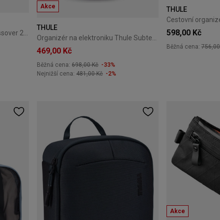
Akce
THULE
THULE
598,00 Kč
Cestovní organizér Thule Crossover 2 černý
Organizér na elektroniku Thule Subterra 2 Powershuttle S – dark slate
Běžná cena:
756,00
469,00 Kč
Běžná cena:
698,00 Kč
-33%
Nejnižší cena:
481,00 Kč
-2%
Akce