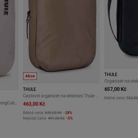
THULE
Akce
657,00 Kč
THULE
Cestovní organizér na oblečení Thule Compression Packing Cube- Medium - Gentle Beige 3205561
Běžná cena:
932,00
Cestovní organizér Thule PackingCube kompresní S bílý
463,00 Kč
Běžná cena:
639,00 Kč
-28%
Nejnižší cena:
491,00 Kč
-5%