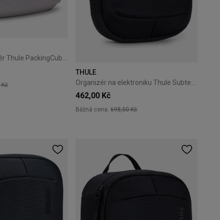
Cestovní organizér Thule PackingCube kompresní M bílý
THULE
Organizér na elektroniku Thule Subterra 2 Powershuttle S – black
 Kč
462,00 Kč
Běžná cena:
698,00 Kč