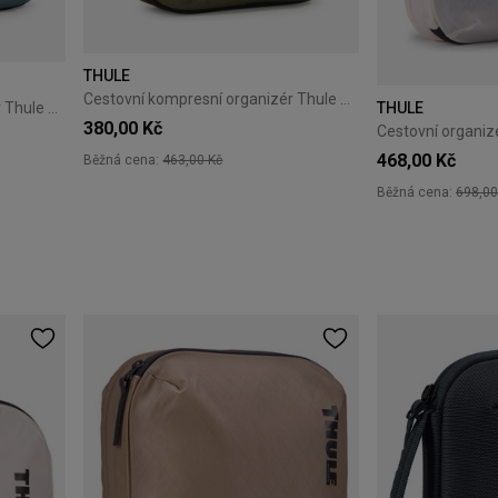
THULE
Cestovní kompresní organizér Thule PackingCube S Soft Green
Cestovní kompresní organizér Thule PackingCube S Pond Gray
THULE
380,00 Kč
468,00 Kč
Běžná cena:
463,00 Kč
Běžná cena:
698,00