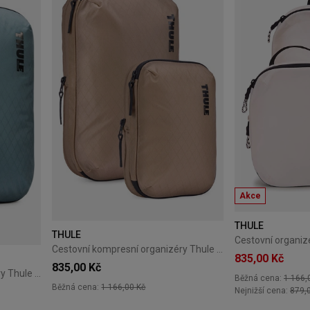
Akce
THULE
THULE
Cestovní kompresní organizéry Thule PackingCube gentle beige
835,00 Kč
835,00 Kč
Cestovní kompresní organizéry Thule PackingCube – Pond Gray
Běžná cena:
1 166,
Běžná cena:
1 166,00 Kč
Nejnižší cena:
879,