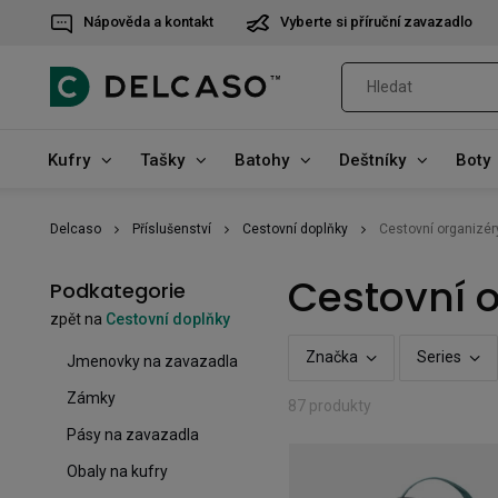
Nápověda a kontakt
Vyberte si příruční zavazadlo
Kufry
Tašky
Batohy
Deštníky
Boty
Delcaso
Příslušenství
Cestovní doplňky
Cestovní organizér
Cestovní 
Podkategorie
zpět na
Cestovní doplňky
Značka
Series
Jmenovky na zavazadla
Zámky
87 produkty
Pásy na zavazadla
Obaly na kufry