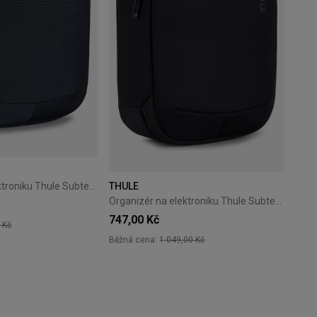
Organizér na elektroniku Thule Subterra 2 Powershuttle M – dark slate
THULE
Organizér na elektroniku Thule Subterra 2 Powershuttle Plus – black
747,00 Kč
 Kč
Běžná cena:
1 049,00 Kč