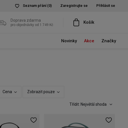
Seznam přání
(0)
Zaregistrujte se
Přihlásit se
Doprava zdarma
Košík
pro objednávky od 1 749 Kč
Novinky
Akce
Značky
Cena
Zobrazit pouze
Třídit: Největší shoda