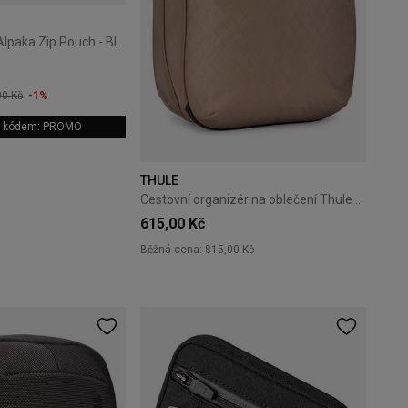
Organizér taška Alpaka Zip Pouch - Black
00 Kč
-1%
 s kódem: PROMO
THULE
Cestovní organizér na oblečení Thule Clean/Dirty Cube gentle beige
615,00 Kč
Běžná cena:
815,00 Kč