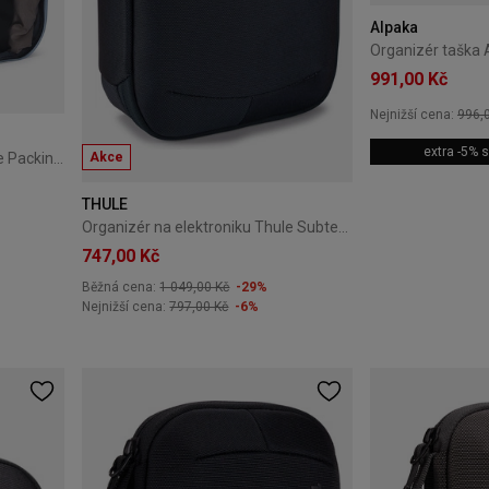
Alpaka
991,00 Kč
Nejnižší cena:
996,
extra -5%
Akce
Dva Organizéry cestovní Thule Packing Cube Pond Gray
THULE
Organizér na elektroniku Thule Subterra 2 Powershuttle Plus – dark slate
747,00 Kč
Běžná cena:
1 049,00 Kč
-29%
Nejnižší cena:
797,00 Kč
-6%