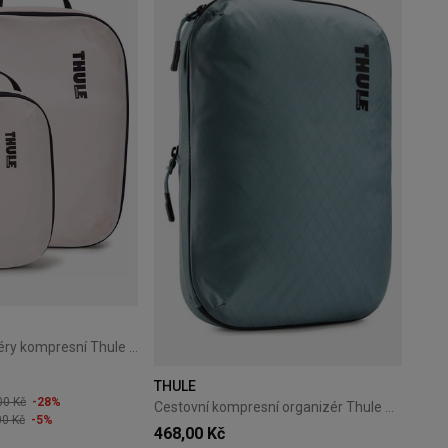
Cestovní organizéry kompresní Thule PackingCube bílý
THULE
00 Kč
-28%
Cestovní kompresní organizér Thule PackingCube M Pond Gray
00 Kč
-5%
468,00 Kč