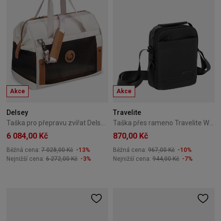
Akce
Akce
Delsey
Travelite
Taška pro přepravu zvířat Delsey Chatelet Air 2.0 bílá
Taška přes rameno Travelite Workfloow 2L černá
6 084,00 Kč
870,00 Kč
Běžná cena:
7 028,00 Kč
-13%
Běžná cena:
967,00 Kč
-10%
Nejnižší cena:
6 272,00 Kč
-3%
Nejnižší cena:
944,00 Kč
-7%