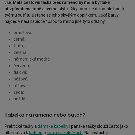
vše.
Malá cestovní taška přes rameno by měla být také
přizpůsobena tobě a tvému stylu
. Díky tomu se dokonale hodí k
tvému outfitu a stane se jeho skvělým doplňkem. Jaké barvy
najdeš v naší nabídce? Jsou to mimo jiné tyto odstíny:
oranžová;
černá;
žlutá;
zelená;
námořnická modrá;
červená;
fialová;
béžová;
růžová;
šedá;
hnědá.
Kabelka na rameno nebo batoh?
Praktické tašky a
dámské kabelky
i pánské tašky slouží často jako
alternativa k
batohu
a
kufru na kolečkách
. Na cestách je