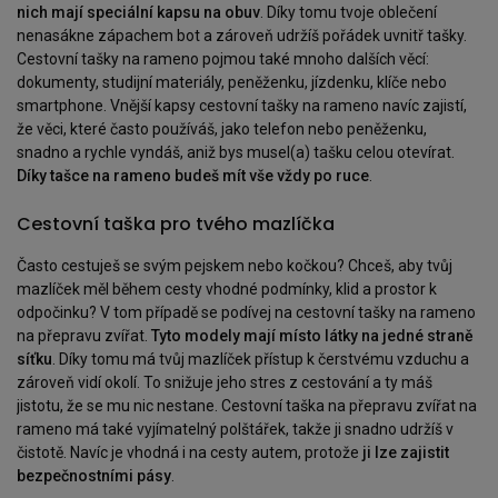
nich mají speciální kapsu na obuv
. Díky tomu tvoje oblečení
nenasákne zápachem bot a zároveň udržíš pořádek uvnitř tašky.
Cestovní tašky na rameno pojmou také mnoho dalších věcí:
dokumenty, studijní materiály, peněženku, jízdenku, klíče nebo
smartphone. Vnější kapsy cestovní tašky na rameno navíc zajistí,
že věci, které často používáš, jako telefon nebo peněženku,
snadno a rychle vyndáš, aniž bys musel(a) tašku celou otevírat.
Díky tašce na rameno budeš mít vše vždy po ruce
.
Cestovní taška pro tvého mazlíčka
Často cestuješ se svým pejskem nebo kočkou? Chceš, aby tvůj
mazlíček měl během cesty vhodné podmínky, klid a prostor k
odpočinku? V tom případě se podívej na cestovní tašky na rameno
na přepravu zvířat.
Tyto modely mají místo látky na jedné straně
síťku
. Díky tomu má tvůj mazlíček přístup k čerstvému vzduchu a
zároveň vidí okolí. To snižuje jeho stres z cestování a ty máš
jistotu, že se mu nic nestane. Cestovní taška na přepravu zvířat na
rameno má také vyjímatelný polštářek, takže ji snadno udržíš v
čistotě. Navíc je vhodná i na cesty autem, protože
ji lze zajistit
bezpečnostními pásy
.