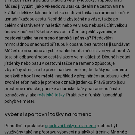
si můžeš vzít na palubu letadla u většiny leteckých společností.
Můžeš ji využít i jako víkendovou tašku
, ideální na cestování na
krátké i delší vzdálenosti. Lehká cestovní taška na rameno ti určitě
usnadní každou cestu. Nepřidá ti zbytečně na váze, takže po
celém dni stráveném na letišti nebo ve vlaku nebudeš cítit velkou
únavu z nošení těžkého zavazadla.
Čím se ještě vyznačuje
cestovní taška na rameno dámská i pánská?
Především
mimořádnou snadností přístupu k obsahu bez nutnosti ji sundávat.
Můžeš do ní snadno a rychle nahlédnout a něco si z ní vytáhnout. A
to je při odbavení nebo cestě vlakem velmi důležité. Dlouhé hledání
jízdenky nebo pasu v cestovní tašce na rameno způsobuje
zbytečný stres, a o to přece na dovolené nejde.
Tašky na rameno
se skvěle hodí i ve městě
, například v přeplněném autobusu, když
zvoní telefon nebo je potřeba označit jízdenku. Právě proto jsou
prostorné městské, pánské a dámské tašky na rameno často
označovány jako
městské tašky
. Praktické a funkční usnadňují
pohyb ve městě.
Vyber si sportovní tašky na rameno
Pohodlné a praktické
sportovní tašky na rameno
mohou být
využívány také na přepravu vybavení na jakýkoli trénink.
Mnohé z