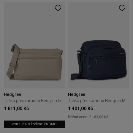
Hedgren
Hedgren
Taška přes rameno Hedgren Inner City Eye M RFID Černá
Taška přes rameno Hedgren Metro 6L Total Eclipse
1 811,00 Kč
1 401,00 Kč
Běžná cena:
2 163,00 Kč
extra -5% s kódem: PROMO