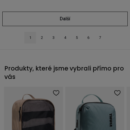
Další
1
2
3
4
5
6
7
Produkty, které jsme vybrali přímo pro
vás