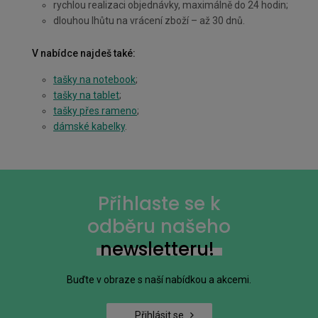
rychlou realizaci objednávky, maximálně do 24 hodin;
dlouhou lhůtu na vrácení zboží – až 30 dnů.
V nabídce najdeš také:
tašky na notebook
;
tašky na tablet
;
tašky přes rameno
;
dámské kabelky
.
Přihlaste se k
odběru našeho
newsletteru!
Buďte v obraze s naší nabídkou a akcemi.
Přihlásit se