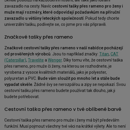
Skvěle poslouží na každodenní nošení, ale také jako ideální
zavazadlo na cesty. Navíc
cestovní tašky přes rameno pro ženy i
muže mají rozměry, které odpovídají požadavkům na příruční
zavazadlo u většiny leteckých společností
. Pokud tedy chcete
univerzální tašku, podívejte se, co jsme pro vás připravili.
Značkové tašky přes rameno
Značkové cestovní tašky přes rameno v naší nabídce pocházejí
od prověřených výrobců
. Jsou to například značky:
Titan
,
CAT
(Caterpillar)
,
Travelite
a
Wenger
. Díky tomu víte, že cestovní taška
přes rameno, pro muže či ženy, na kterou se rozhodnete, je
vyrobena z vysoce kvalitních materiálů, jako je polyester,
polyuretan a PVC.
Bude vám sloužit po mnoho let a stále bude
vypadat skvěle
. Žádné švy se nerozpářou a zipy se nepokazí. Svou
cestovní tašku přes rameno budete používat tak dlouho, jak ji
budete potřebovat.
Cestovní taška přes rameno v tvé oblíbené barvě
Cestovní taška přes rameno pro muže i ženy má být především
funkční. Musí pojmout všechny tvé věci na krátké výlety. Ale to není