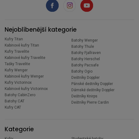
Nejoblíbenější kategorie
Kufry Titan
Batohy Wenger
Kabinové kufry Titan
Batohy Thule
Kufry Travelite
Batohy Fjallraven
Kabinové kufry Travelite
Batohy Herschel
Tašky Travelite
Batohy Pacsafe
Kufry Wenger
Batohy Ogio
Kabinové kufry Wenger
Deštníky Doppler
Kufry Victorinox
Pánské deštníky Doppler
Kabinové kufry Victorinox
Dámské deštníky Doppler
Batohy CabinZero
Deštníky Knirps
Batohy CAT
Deštníky Pierre Cardin
Kufry CAT
Kategorie
Kufry
Studentské batohy