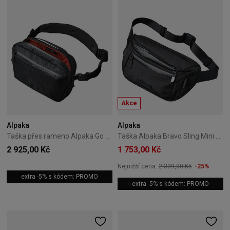
Akce
Alpaka
Alpaka
Taška přes rameno Alpaka Go Sling X-Pac - Black
Taška Alpaka Bravo Sling Mini V2 Axoflux - Black
2 925,00 Kč
1 753,00 Kč
Nejnižší cena:
2 339,00 Kč
-25%
extra -5% s kódem: PROMO
extra -5% s kódem: PROMO