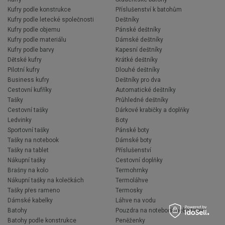
Kufry podle konstrukce
Příslušenství k batohům
Kufry podle letecké společnosti
Deštníky
Kufry podle objemu
Pánské deštníky
Kufry podle materiálu
Dámské deštníky
Kufry podle barvy
Kapesní deštníky
Dětské kufry
Krátké deštníky
Pilotní kufry
Dlouhé deštníky
Business kufry
Deštníky pro dva
Cestovní kufříky
Automatické deštníky
Tašky
Průhledné deštníky
Cestovní tašky
Dárkové krabičky a doplňky
Ledvinky
Boty
Sportovní tašky
Pánské boty
Tašky na notebook
Dámské boty
Tašky na tablet
Příslušenství
Nákupní tašky
Cestovní doplňky
Brašny na kolo
Termohrnky
Nákupní tašky na kolečkách
Termoláhve
Tašky přes rameno
Termosky
Dámské kabelky
Láhve na vodu
Batohy
Pouzdra na notebook nebo tablet
Batohy podle konstrukce
Peněženky