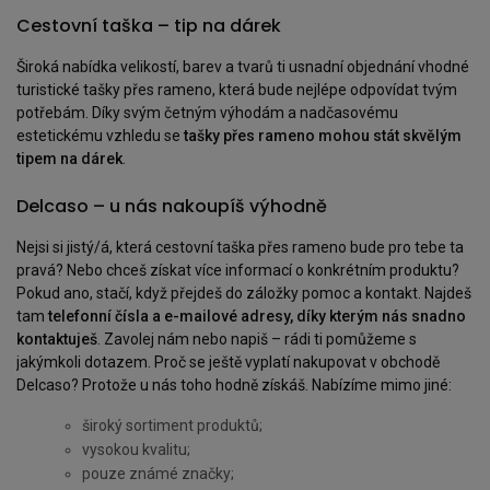
Cestovní taška – tip na dárek
Široká nabídka velikostí, barev a tvarů ti usnadní objednání vhodné
turistické tašky přes rameno, která bude nejlépe odpovídat tvým
potřebám. Díky svým četným výhodám a nadčasovému
estetickému vzhledu se
tašky přes rameno mohou stát skvělým
tipem na dárek
.
Delcaso – u nás nakoupíš výhodně
Nejsi si jistý/á, která cestovní taška přes rameno bude pro tebe ta
pravá? Nebo chceš získat více informací o konkrétním produktu?
Pokud ano, stačí, když přejdeš do záložky pomoc a kontakt. Najdeš
tam
telefonní čísla a e-mailové adresy, díky kterým nás snadno
kontaktuješ
. Zavolej nám nebo napiš – rádi ti pomůžeme s
jakýmkoli dotazem. Proč se ještě vyplatí nakupovat v obchodě
Delcaso? Protože u nás toho hodně získáš. Nabízíme mimo jiné:
široký sortiment produktů;
vysokou kvalitu;
pouze známé značky;