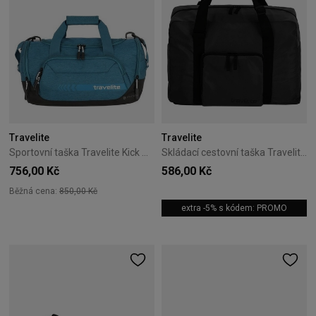
Travelite
Travelite
Sportovní taška Travelite Kick Off S modrá
Skládací cestovní taška Travelite 44 cm – černá
756,00 Kč
586,00 Kč
Běžná cena:
850,00 Kč
extra -5% s kódem: PROMO