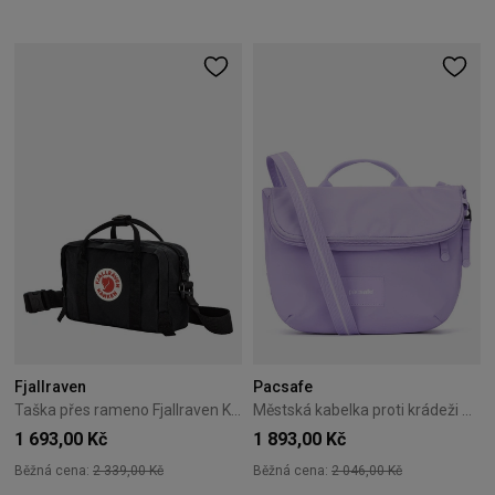
Fjallraven
Pacsafe
Taška přes rameno Fjallraven Kanken - Black
Městská kabelka proti krádeži Pacsafe Go 7L levandulová
1 693,00 Kč
1 893,00 Kč
Běžná cena:
2 339,00 Kč
Běžná cena:
2 046,00 Kč