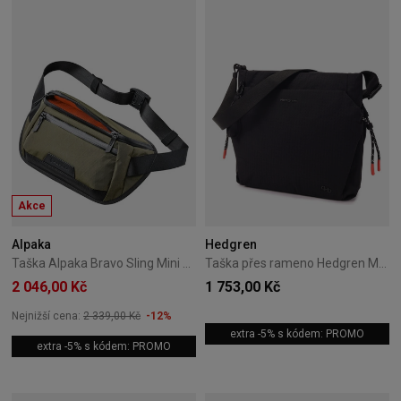
Akce
Alpaka
Hedgren
Taška Alpaka Bravo Sling Mini V2 X-Pac - Olive Green
Taška přes rameno Hedgren Makoto 15L Černá
2 046,00 Kč
1 753,00 Kč
Nejnižší cena:
2 339,00 Kč
-12%
extra -5% s kódem: PROMO
extra -5% s kódem: PROMO