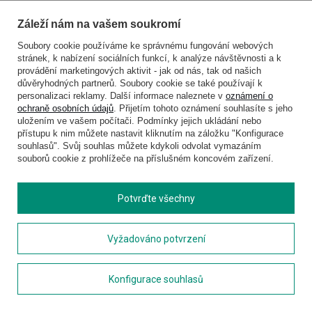
Batohy podle využití
Přenosné kávovary
Batohy podle objemu
Kapesní nože
Záleží nám na vašem soukromí
Batohy podle barvy
Přívěsky na klíče
Soubory cookie používáme ke správnému fungování webových
Pánské batohy
Opasky
stránek, k nabízení sociálních funkcí, k analýze návštěvnosti a k
Dámské batohy
Novinky
provádění marketingových aktivit - jak od nás, tak od našich
Dětské batohy
Akce
důvěryhodných partnerů. Soubory cookie se také používají k
personalizaci reklamy. Další informace naleznete v
oznámení o
ochraně osobních údajů
. Přijetím tohoto oznámení souhlasíte s jeho
uložením ve vašem počítači. Podmínky jejich ukládání nebo
Značky
přístupu k nim můžete nastavit kliknutím na záložku "Konfigurace
souhlasů". Svůj souhlas můžete kdykoli odvolat vymazáním
Alpaka
Ostrichpillow
souborů cookie z prohlížeče na příslušném koncovém zařízení.
Bugatti
Rollink
Cabeau
Thule
CabinZero
Titan
Potvrďte všechny
CAT - Caterpillar
Travelite
Contigo
Travel Blue
Converse
Pacsafe
Vyžadováno potvrzení
Cotopaxi
Pierre Cardin
Delsey
Pack
Derby
Primus
Konfigurace souhlasů
Doppler
Roncato
Discovery
Rolser