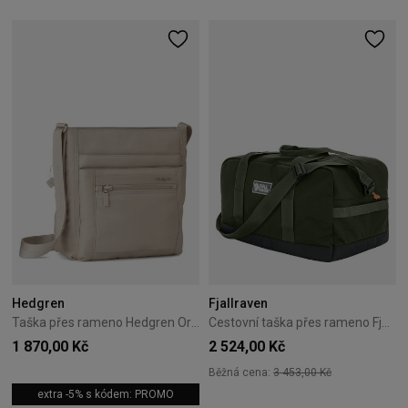
Hedgren
Fjallraven
Taška přes rameno Hedgren Orva Kašmírová Béžová
Cestovní taška přes rameno Fjallraven Vardag 52 cm Deep Forest
1 870,00 Kč
2 524,00 Kč
Běžná cena:
3 453,00 Kč
extra -5% s kódem: PROMO