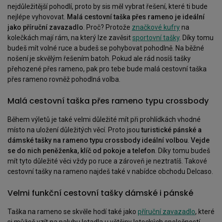
nejdůležitější pohodlí, proto by sis měl vybrat řešení, které ti bude
nejlépe vyhovovat.
Malá cestovní taška přes rameno je ideální
jako příruční zavazadlo
. Proč? Protože
značkové kufry
na
kolečkách mají rám, na který lze zavěsit
sportovní tašky
. Díky tomu
budeš mít volné ruce a budeš se pohybovat pohodlně. Na běžné
nošení je skvělým řešením batoh. Pokud ale rád nosíš tašky
přehozené přes rameno, pak pro tebe bude malá cestovní taška
přes rameno rovněž pohodlná volba.
Malá cestovní taška přes rameno typu crossbody
Během výletů je také velmi důležité mít při prohlídkách vhodné
místo na uložení důležitých věcí. Proto jsou
turistické pánské a
dámské tašky na rameno typu crossbody ideální volbou
.
Vejde
se do nich peněženka, klíč od pokoje a telefon
. Díky tomu budeš
mít tyto důležité věci vždy po ruce a zároveň je neztratíš. Takové
cestovní tašky na rameno najdeš také v nabídce obchodu Delcaso.
Velmi funkční cestovní tašky dámské i pánské
Taška na rameno se skvěle hodí také jako
příruční zavazadlo
, které