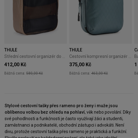
THULE
THULE
C
Střední cestovní organizér do kufru Thule Packing Cube M - gentle beige
Cestovní kompresní organizér Thule PackingCube S Pond Gray
412,00 Kč
375,00 Kč
1
Běžná cena:
580,00 Kč
Běžná cena:
463,00 Kč
B
Stylové cestovní tašky přes rameno pro ženy i muže jsou
oblíbenou volbou bez ohledu na pohlaví
, věk nebo povolání. Díky
své pohodlnosti a funkčnosti je často využívají žáci a studenti,
zaměstnanci a podnikatelé, obchodní zástupci i advokáti. Není
divu, protože cestovní taška přes rameno je praktická a funkční.