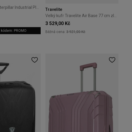
Velký kufr Cat Caterpillar Industrial Plate 74,5 cm černý
Travelite
Velký kufr Travelite Air Base 77 cm zlatý
3 529,00 Kč
 s kódem: PROMO
Běžná cena:
3 921,00 Kč