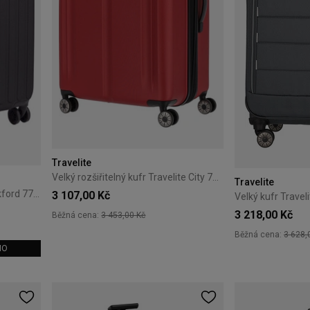
Travelite
Velký rozšiřitelný kufr Travelite City 77 cm červený
Travelite
Velký kufr Cat Caterpillar Rockford 77 cm Black
3 107,00 Kč
3 218,00 Kč
Běžná cena:
3 453,00 Kč
Běžná cena:
3 628,
MO