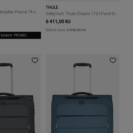
THULE
Velký kufr Cat Caterpillar Peoria 74 cm Black/Yellow
Velký kufr Thule Chasm 110 l Pond Gray
6 411,00 Kč
Běžná cena:
8 845,00 Kč
 s kódem: PROMO