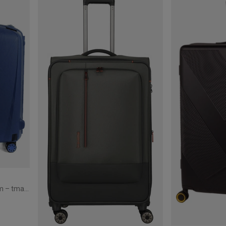
Velký kufr Roncato Light 75 cm – tmavě modrý