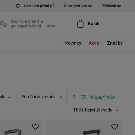
Seznam přání
(0)
Zaregistrujte se
Přihlásit se
Doprava zdarma
Košík
pro objednávky od 1 749 Kč
Novinky
Akce
Značky
ola
Příruční zavazadla
Další vlastnosti
Možnost r
Więcej filtrów
Třídit: Největší shoda