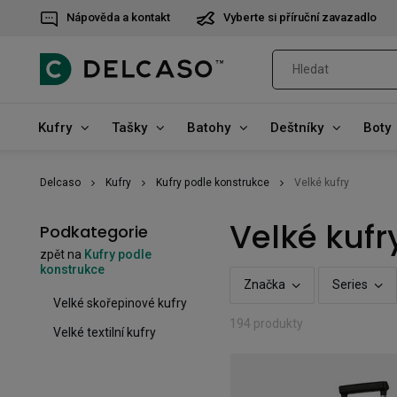
Nápověda a kontakt
Vyberte si příruční zavazadlo
Kufry
Tašky
Batohy
Deštníky
Boty
Delcaso
Kufry
Kufry podle konstrukce
Velké kufry
Velké kufr
Podkategorie
zpět na
Kufry podle
konstrukce
Značka
Series
Velké skořepinové kufry
194 produkty
Velké textilní kufry