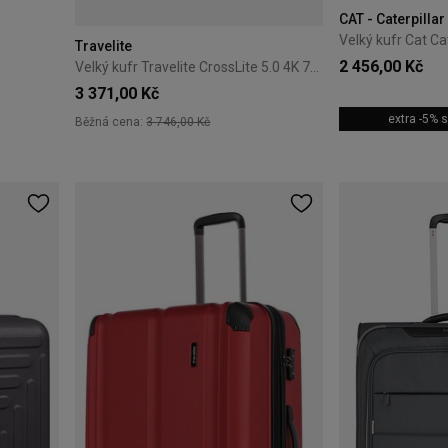
CAT - Caterpillar
Travelite
2 456,00 Kč
Velký kufr Travelite CrossLite 5.0 4K 77 cm – zelený
3 371,00 Kč
extra -5%
Běžná cena:
3 746,00 Kč