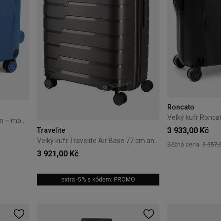
Roncato
Velký kufr Ronca
Velký kufr Roncato Light 75 cm – modrý
3 933,00 Kč
Travelite
Velký kufr Travelite Air Base 77 cm antracitový
Běžná cena:
5 557,
3 921,00 Kč
extra -5% s kódem: PROMO