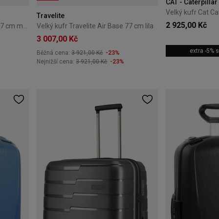
CAT - Caterpillar
Travelite
2 925,00 Kč
Velký kufr Travelite Air Base 77 cm modrý
Velký kufr Travelite Air Base 77 cm lila
3 007,00 Kč
extra -5%
Běžná cena:
3 921,00 Kč
-23%
Nejnižší cena:
3 921,00 Kč
-23%