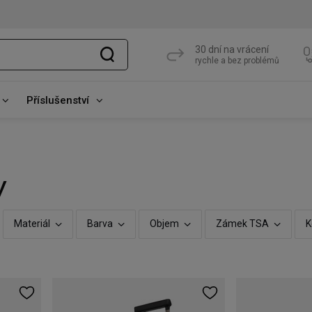
30 dní na vrácení
rychle a bez problémů
Příslušenství
y
Materiál
Barva
Objem
Zámek TSA
K