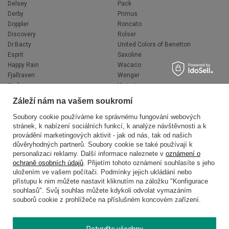
Delsey
Pack
Derby
Primus
Doppler
Roncato
Discovery
Rolser
Dr.Bacty
United Colors of Benetton
Esprit
Saxoline
Happy Rain
Wacaco
Fjallraven
Wenger
Hedgren
Victorinox
Herschel
Volkswagen
Záleží nám na vašem soukromí
Jeep
XD Design
Knirps
Zojirushi
Soubory cookie používáme ke správnému fungování webových
stránek, k nabízení sociálních funkcí, k analýze návštěvnosti a k
LEGO
Muitomas
provádění marketingových aktivit - jak od nás, tak od našich
National Geographic
FLYNKA
důvěryhodných partnerů. Soubory cookie se také používají k
Ogio
VANS
personalizaci reklamy. Další informace naleznete v
oznámení o
ochraně osobních údajů
. Přijetím tohoto oznámení souhlasíte s jeho
uložením ve vašem počítači. Podmínky jejich ukládání nebo
přístupu k nim můžete nastavit kliknutím na záložku "Konfigurace
souhlasů". Svůj souhlas můžete kdykoli odvolat vymazáním
souborů cookie z prohlížeče na příslušném koncovém zařízení.
Potvrďte všechny