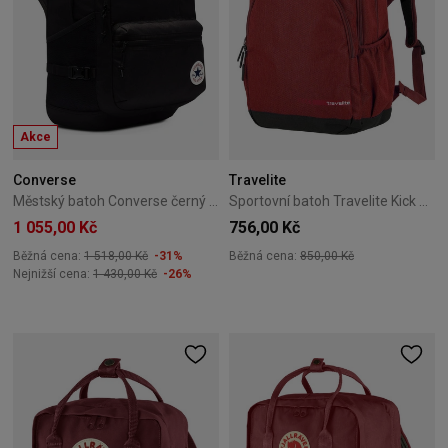
Akce
Converse
Travelite
Městský batoh Converse černý 10021138-A01
Sportovní batoh Travelite Kick Off L červený
1 055,00 Kč
756,00 Kč
Běžná cena:
1 518,00 Kč
-31%
Běžná cena:
850,00 Kč
Nejnižší cena:
1 430,00 Kč
-26%