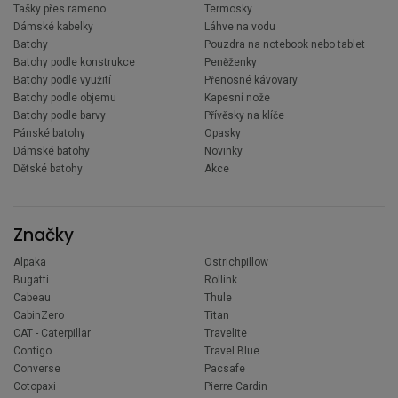
Tašky přes rameno
Termosky
Dámské kabelky
Láhve na vodu
Batohy
Pouzdra na notebook nebo tablet
Batohy podle konstrukce
Peněženky
Batohy podle využití
Přenosné kávovary
Batohy podle objemu
Kapesní nože
Batohy podle barvy
Přívěsky na klíče
Pánské batohy
Opasky
Dámské batohy
Novinky
Dětské batohy
Akce
Značky
Alpaka
Ostrichpillow
Bugatti
Rollink
Cabeau
Thule
CabinZero
Titan
CAT - Caterpillar
Travelite
Contigo
Travel Blue
Converse
Pacsafe
Cotopaxi
Pierre Cardin