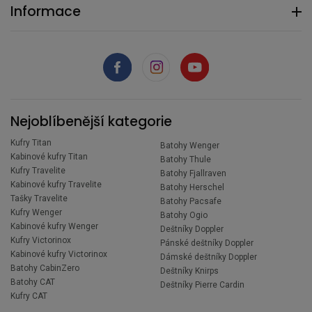
Informace
Nejoblíbenější kategorie
Kufry Titan
Batohy Wenger
Kabinové kufry Titan
Batohy Thule
Kufry Travelite
Batohy Fjallraven
Kabinové kufry Travelite
Batohy Herschel
Tašky Travelite
Batohy Pacsafe
Kufry Wenger
Batohy Ogio
Kabinové kufry Wenger
Deštníky Doppler
Kufry Victorinox
Pánské deštníky Doppler
Kabinové kufry Victorinox
Dámské deštníky Doppler
Batohy CabinZero
Deštníky Knirps
Batohy CAT
Deštníky Pierre Cardin
Kufry CAT