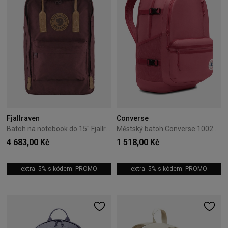
Fjallraven
Converse
Batoh na notebook do 15" Fjallraven Kanken Port
Městský batoh Converse 10021138-A29
4 683,00 Kč
1 518,00 Kč
extra -5% s kódem: PROMO
extra -5% s kódem: PROMO