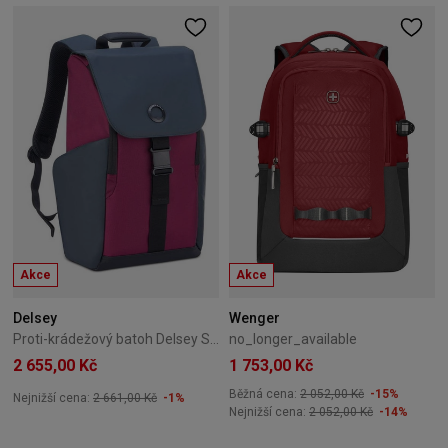
Akce
Akce
Delsey
Wenger
Proti-krádežový batoh Delsey Securflap 21L Burgundy
no_longer_available
2 655,00 Kč
1 753,00 Kč
Běžná cena:
2 052,00 Kč
-15%
Nejnižší cena:
2 661,00 Kč
-1%
Nejnižší cena:
2 052,00 Kč
-14%