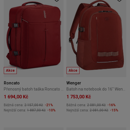
Akce
Akce
Roncato
Wenger
Přenosný batoh taška Roncato Ironik 2.0 40L – červený
Batoh na notebook do 16" Wenger Ryde Červený
1 694,00 Kč
1 753,00 Kč
Běžná cena:
2 157,00 Kč
-21%
Běžná cena:
2 081,00 Kč
-16%
Nejnižší cena:
1 887,00 Kč
-10%
Nejnižší cena:
2 081,00 Kč
-15%