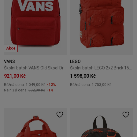
Akce
VANS
LEGO
Školní batoh VANS Old Skool Drop V - racing red
Školní batoh LEGO 2x2 Brick 15L – Červený
921,00 Kč
1 598,00 Kč
Běžná cena:
1 049,00 Kč
-12%
Běžná cena:
1 753,00 Kč
Nejnižší cena:
932,00 Kč
-1%