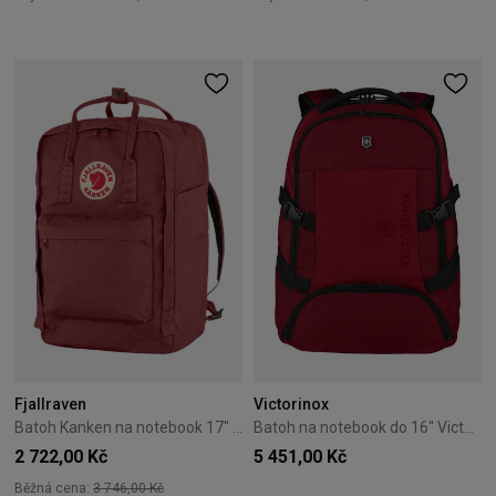
Fjallraven
Victorinox
Batoh Kanken na notebook 17" Fjallraven – Ox Red Nová Verze
Batoh na notebook do 16" Victorinox VX Sport EVO Deluxe Červený
2 722,00 Kč
5 451,00 Kč
Běžná cena:
3 746,00 Kč