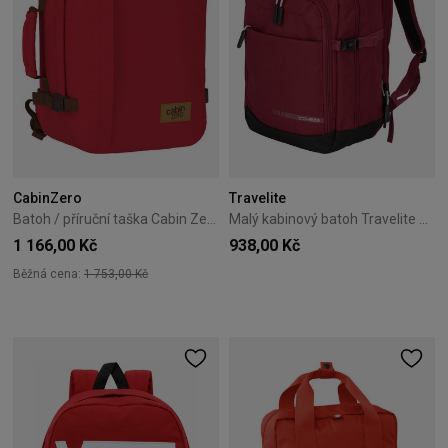
CabinZero
Travelite
Batoh / příruční taška Cabin Zero Classic 36L London Red
Malý kabinový batoh Travelite Kick Off červený
1 166,00 Kč
938,00 Kč
Běžná cena:
1 753,00 Kč