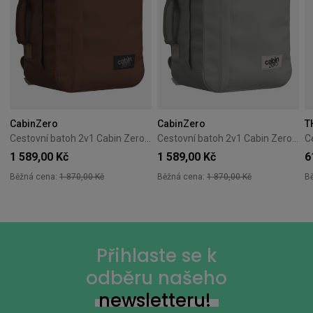
CabinZero
CabinZero
T
Cestovní batoh 2v1 Cabin Zero Classic Tech 28L Redwood
Cestovní batoh 2v1 Cabin Zero Classic Tech 28L Silver Storm
1 589,00 Kč
1 589,00 Kč
6
Běžná cena:
1 870,00 Kč
Běžná cena:
1 870,00 Kč
B
Přihlaste se k
odběru našeho
newsletteru!