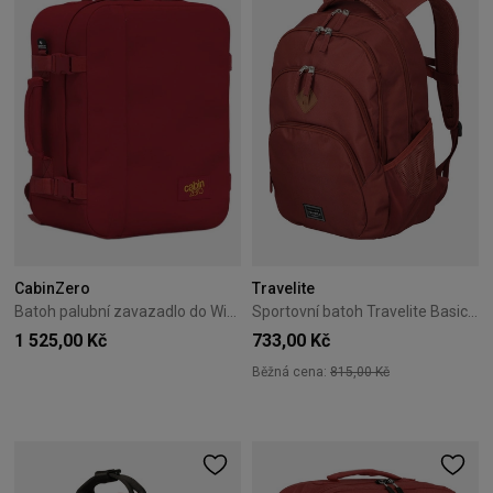
CabinZero
Travelite
Batoh palubní zavazadlo do Wizzair Cabin Zero Classic 28L Ketchup
Sportovní batoh Travelite Basics Canyon
1 525,00 Kč
733,00 Kč
Běžná cena:
815,00 Kč