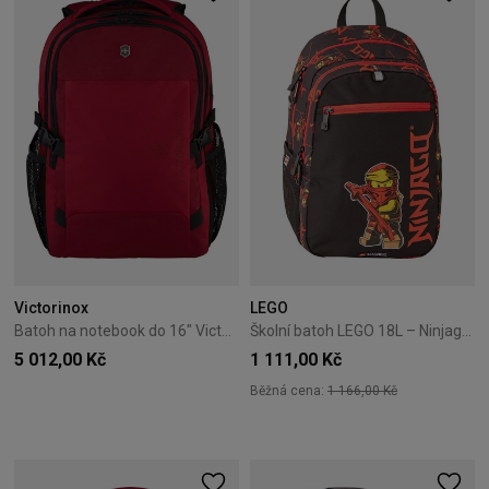
Victorinox
LEGO
Batoh na notebook do 16" Victorinox VX Sport EVO Daypack Červený
Školní batoh LEGO 18L – Ninjago Red Lloyd
5 012,00 Kč
1 111,00 Kč
Běžná cena:
1 166,00 Kč