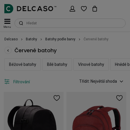
Menu
Delcaso
Batohy
Batohy podle barvy
Červené batohy
Červené batohy
Béžové batohy
Bílé batohy
Vínové batohy
Hnědé b
Třídit: Největší shoda
Filtrování