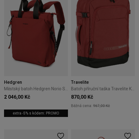
Hedgren
Travelite
Městský batoh Hedgren Norio S 7L Dahlia Red
Batoh příruční taška Travelite Kick Off 35L červený
2 046,00 Kč
870,00 Kč
Běžná cena:
967,00 Kč
extra -5% s kódem: PROMO