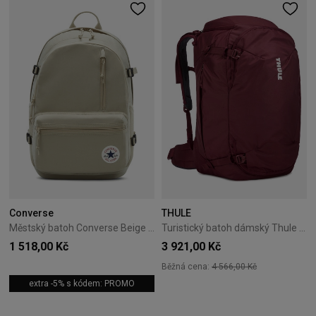
Converse
THULE
Městský batoh Converse Beige 10021138-A36
Turistický batoh dámský Thule Landmark 40L červený
1 518,00 Kč
3 921,00 Kč
Běžná cena:
4 566,00 Kč
extra -5% s kódem: PROMO