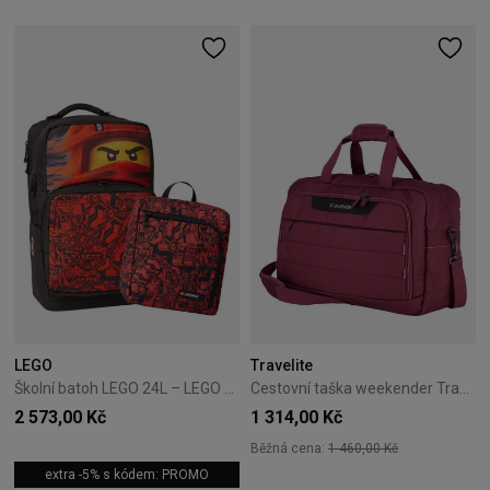
LEGO
Travelite
Školní batoh LEGO 24L – LEGO Mortensen Maxi Plus NINJAGO – červený
Cestovní taška weekender Travelite Skaii Červená
2 573,00 Kč
1 314,00 Kč
Běžná cena:
1 460,00 Kč
extra -5% s kódem: PROMO