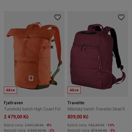
Akce
Akce
Fjallraven
Travelite
Turistický batoh High Coast Foldsack Fjallraven – Rowan Red
Městský batoh Travelite Skaii Rucksack 21L červený
2 479,00 Kč
839,00 Kč
Běžná cena:
2 691,00 Kč
-8%
Běžná cena:
932,00 Kč
-10%
Nejnižší cena:
2 532,00 Kč
-2%
Nejnižší cena:
873,00 Kč
-3%