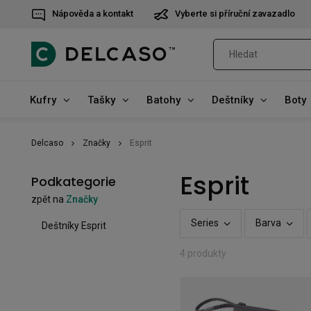
Nápověda a kontakt
Vyberte si příruční zavazadlo
Kufry
Tašky
Batohy
Deštníky
Boty
Delcaso
Značky
Esprit
Esprit
Podkategorie
zpět na
Značky
Series
Barva
Deštníky Esprit
4 produkty