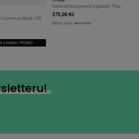
Cestovní kompresní organizér Thule PackingCube S Pond Gray
375,00 Kč
Městský batoh Converse Black 10026011-A01
Běžná cena:
463,00 Kč
5% s kódem: PROMO
sletteru!