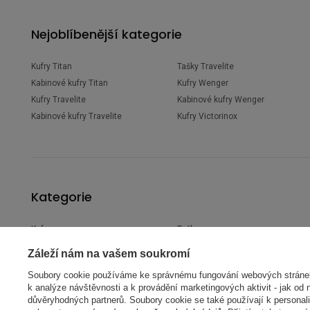
Nejoblíbenější kategorie
Kufry Titan
Tašky Travelite
Kabinové kufry Titan
Kufry Wenger
Kufry Travelite
Kabinové kufry Wenger
Kabinové kufry Travelite
Kufry Victorinox
Kategorie
Kufry
Tašky
Kufry podle konstrukce
Cestovní tašky
Záleží nám na vašem soukromí
Kufry podle letecké společnosti
Ledvinky
Soubory cookie používáme ke správnému fungování webových stránek,
Kufry podle objemu
Sportovní tašky
k analýze návštěvnosti a k provádění marketingových aktivit - jak od 
Kufry podle materiálu
Tašky na notebook
důvěryhodných partnerů. Soubory cookie se také používají k personali