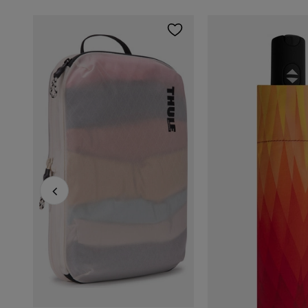
Cestovní batoh 2v1 Cabin Zero Classic Tech 28L Silver Storm
+7