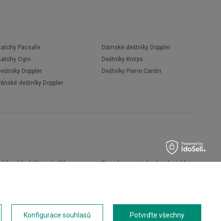
Batohy Pacsafe
Dámské deštníky Doppler
Batohy Ogio
Deštníky Knirps
eštníky Doppler
Deštníky Pierre Cardin
Pánské deštníky Doppler
árkové krabičky a doplňky
Pouzdra na notebook nebo tablet
Boty
Peněženky
Pánské boty
Přenosné kávovary
Dámské boty
Kapesní nože
říslušenství
Přívěsky na klíče
Konfigurace souhlasů
Potvrďte všechny