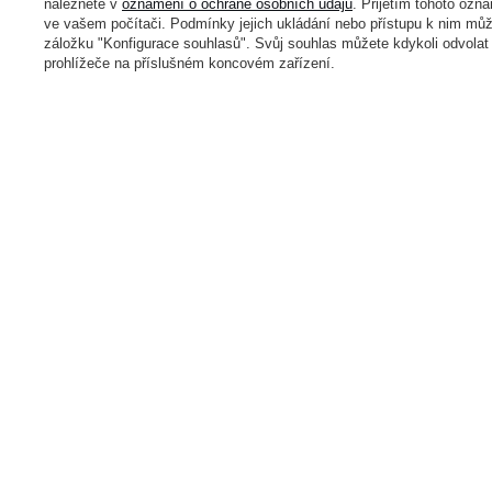
Kufry podle barvy
Tašky na tablet
naleznete v
oznámení o ochraně osobních údajů
. Přijetím tohoto ozn
ve vašem počítači. Podmínky jejich ukládání nebo přístupu k nim může
Dětské kufry
Nákupní tašky
záložku "Konfigurace souhlasů". Svůj souhlas můžete kdykoli odvola
Pilotní kufry
Brašny na kolo
prohlížeče na příslušném koncovém zařízení.
Business kufry
Nákupní tašky na kolečkách
Cestovní kufříky
Tašky přes rameno
Značky
Alpaka
Delsey
Bugatti
Derby
Cabeau
Doppler
CabinZero
Discovery
CAT - Caterpillar
Dr.Bacty
Contigo
Esprit
Converse
Happy Rain
Cotopaxi
Fjallraven