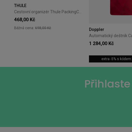
THULE
Cestovní organizér Thule PackingCube kompresní M bílý
468,00 Kč
Běžná cena:
698,00 Kč
Doppler
1 284,00 Kč
extra -5% s kóde
Přihlast