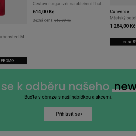
Cestovní organizér na oblečení Thule Clean/Dirty Cube gentle beige
614,00 Kč
Converse
Běžná cena:
815,00 Kč
1 284,00 Kč
Automatický deštník Carbonsteel Magic Doppler Magic oranžový
extra -
m: PROMO
+15
e se k odběru našeho
new
Buďte v obraze s naší nabídkou a akcemi.
Přihlásit se