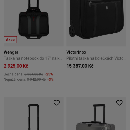
Akce
Wenger
Victorinox
Taška na notebook do 17" na kolečkách Wenger Granada černá
Pilotní taška na kolečkách Victorinox Werks Professional Cordura černá
2 925,00 Kč
15 387,00 Kč
Běžná cena:
3 904,00 Kč
-25%
Nejnižší cena:
3 042,00 Kč
-3%