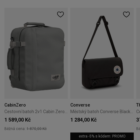
CabinZero
Converse
T
Cestovní batoh 2v1 Cabin Zero Classic Tech 28L Silver Storm
Městský batoh Converse Black 10026011-A01
1 589,00 Kč
1 284,00 Kč
3
Běžná cena:
1 870,00 Kč
B
extra -5% s kódem: PROMO