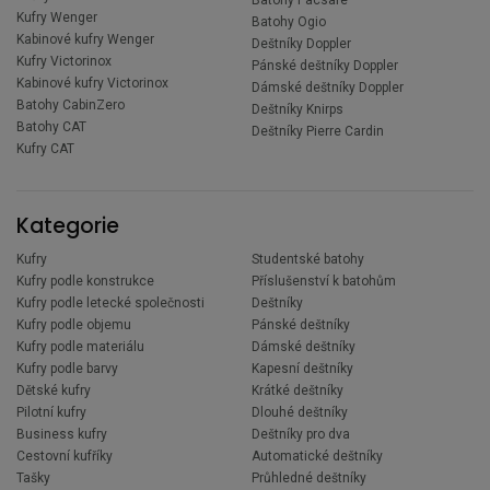
Kufry Wenger
Batohy Ogio
Kabinové kufry Wenger
Deštníky Doppler
Kufry Victorinox
Pánské deštníky Doppler
Kabinové kufry Victorinox
Dámské deštníky Doppler
Batohy CabinZero
Deštníky Knirps
Batohy CAT
Deštníky Pierre Cardin
Kufry CAT
Kategorie
Kufry
Studentské batohy
Kufry podle konstrukce
Příslušenství k batohům
Kufry podle letecké společnosti
Deštníky
Kufry podle objemu
Pánské deštníky
Kufry podle materiálu
Dámské deštníky
Kufry podle barvy
Kapesní deštníky
Dětské kufry
Krátké deštníky
Pilotní kufry
Dlouhé deštníky
Business kufry
Deštníky pro dva
Cestovní kufříky
Automatické deštníky
Tašky
Průhledné deštníky