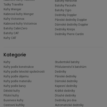
Batohy Herschel
Tašky Travelite
Batohy Pacsafe
Kufry Wenger
Batohy Ogio
Kabinové kufry Wenger
Deštníky Doppler
Kufry Victorinox
Pánské deštníky Doppler
Kabinové kufry Victorinox
Dámské deštníky Doppler
Batohy CabinZero
Deštníky Knirps
Batohy CAT
Deštníky Pierre Cardin
Kufry CAT
Kategorie
Kufry
Studentské batohy
Kufry podle konstrukce
Příslušenství k batohům
Kufry podle letecké společnosti
Deštníky
Kufry podle objemu
Pánské deštníky
Kufry podle materiálu
Dámské deštníky
Kufry podle barvy
Kapesní deštníky
Dětské kufry
Krátké deštníky
Pilotní kufry
Dlouhé deštníky
Business kufry
Deštníky pro dva
Cestovní kufříky
Automatické deštníky