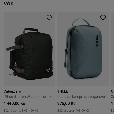
vás
CabinZero
THULE
C
Příruční batoh Wizzair Cabin Zero Classic 28L Black Sand
Cestovní kompresní organizér Thule PackingCube S Pond Gray
1 440,00 Kč
375,00 Kč
1
Běžná cena:
1 694,00 Kč
Běžná cena:
463,00 Kč
B