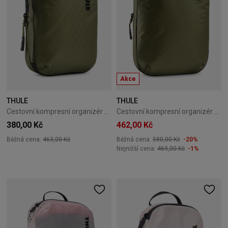
Akce
THULE
THULE
Cestovní kompresní organizér Thule PackingCube S Soft Green
Cestovní kompresní organizér Thule PackingCube M Soft Green
380,00 Kč
462,00 Kč
Běžná cena:
463,00 Kč
Běžná cena:
580,00 Kč
-20%
Nejnižší cena:
469,00 Kč
-1%