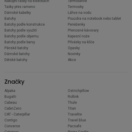
Nákupní tašky na kolečkách
Termoláhve
Tašky přes rameno
Termosky
Dámské kabelky
Láhve na vodu
Batohy
Pouzdra na notebook nebo tablet
Batohy podle konstrukce
Peněženky
Batohy podle využití
Přenosné kávovary
Batohy podle objemu
Kapesní nože
Batohy podle barvy
Přívěsky na klíče
Pánské batohy
Opasky
Dámské batohy
Novinky
Dětské batohy
Akce
Značky
Alpaka
Ostrichpillow
Bugatti
Rollink
Cabeau
Thule
CabinZero
Titan
CAT - Caterpillar
Travelite
Contigo
Travel Blue
Converse
Pacsafe
Cotopaxi
Pierre Cardin