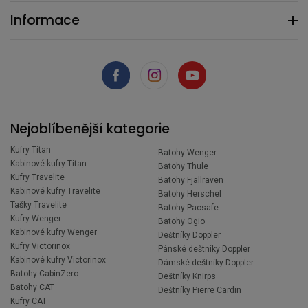
Informace
Nejoblíbenější kategorie
Kufry Titan
Batohy Wenger
Kabinové kufry Titan
Batohy Thule
Kufry Travelite
Batohy Fjallraven
Kabinové kufry Travelite
Batohy Herschel
Tašky Travelite
Batohy Pacsafe
Kufry Wenger
Batohy Ogio
Kabinové kufry Wenger
Deštníky Doppler
Kufry Victorinox
Pánské deštníky Doppler
Kabinové kufry Victorinox
Dámské deštníky Doppler
Batohy CabinZero
Deštníky Knirps
Batohy CAT
Deštníky Pierre Cardin
Kufry CAT