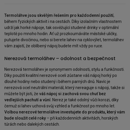
Termoláhve jsou skvělým řešením pro každodenní použití
,
během fyzických aktivit i na cestách. Díky izolačním vlastnostem
udrží jak horké nápoje, tak osvěžující studené drinky v optimální
teplotě po mnoho hodin. Ať už prozkoumáváte městské uličky,
putujete divočinou, nebo si berete lahev na cyklovýlet, termoláhev
vám zajistí, že oblíbený nápoj budete mít vždy po ruce.
Nerezová termoláhev – odolnost a bezpečnost
Nerezová termoláhev je synonymem odolnosti, stylu a funkčnosti.
Díky použití kvalitní nerezové oceli zůstane váš nápoj horký po
dlouhé hodiny nebo studený i během parných dnů. Navíc je
nerezová ocel neutrální materiál, který nereaguje s nápoji, takže si
můžete být jisti, že
váš nápoj si zachová svou chuť bez
vedlejších pachutí a vůní
. Nerez je také odolný vůči korozi, díky
čemuž si lahev uchová svůj vzhled a funkčnost po mnoho let.
Volbou nerezové termoláhve investujete do produktu, který vám
bude sloužit celé roky
– při každodenních aktivitách, horských
túrách nebo dalekých cestách.