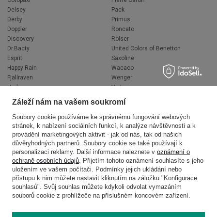
Delsey
Pack
Derby
Primus
Doppler
Roncato
Discovery
Rolser
Dr.Bacty
United Colors of Benetton
Esprit
Saxoline
Happy Rain
Wacaco
Fjallraven
Wenger
Hedgren
Victorinox
Herschel
Volkswagen
Záleží nám na vašem soukromí
Jeep
XD Design
Knirps
Zojirushi
Soubory cookie používáme ke správnému fungování webových
stránek, k nabízení sociálních funkcí, k analýze návštěvnosti a k
LEGO
Muitomas
provádění marketingových aktivit - jak od nás, tak od našich
National Geographic
FLYNKA
důvěryhodných partnerů. Soubory cookie se také používají k
Ogio
VANS
personalizaci reklamy. Další informace naleznete v
oznámení o
ochraně osobních údajů
. Přijetím tohoto oznámení souhlasíte s jeho
uložením ve vašem počítači. Podmínky jejich ukládání nebo
přístupu k nim můžete nastavit kliknutím na záložku "Konfigurace
souhlasů". Svůj souhlas můžete kdykoli odvolat vymazáním
souborů cookie z prohlížeče na příslušném koncovém zařízení.