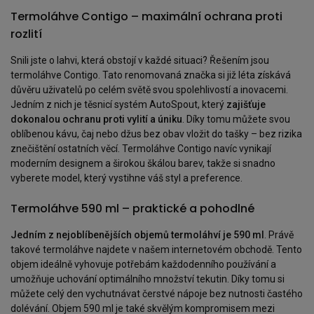
Termoláhve Contigo – maximální ochrana proti
rozlití
Snili jste o lahvi, která obstojí v každé situaci? Řešením jsou
termoláhve Contigo. Tato renomovaná značka si již léta získává
důvěru uživatelů po celém světě svou spolehlivostí a inovacemi.
Jedním z nich je těsnicí systém AutoSpout, který
zajišťuje
dokonalou ochranu proti vylití a úniku
. Díky tomu můžete svou
oblíbenou kávu, čaj nebo džus bez obav vložit do tašky – bez rizika
znečištění ostatních věcí. Termoláhve Contigo navíc vynikají
moderním designem a širokou škálou barev, takže si snadno
vyberete model, který vystihne váš styl a preference.
Termoláhve 590 ml – praktické a pohodlné
Jedním z nejoblíbenějších objemů termoláhví je 590 ml
. Právě
takové termoláhve najdete v našem internetovém obchodě. Tento
objem ideálně vyhovuje potřebám každodenního používání a
umožňuje uchování optimálního množství tekutin. Díky tomu si
můžete celý den vychutnávat čerstvé nápoje bez nutnosti častého
dolévání. Objem 590 ml je také skvělým kompromisem mezi