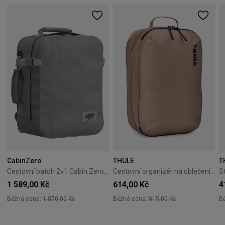
CabinZero
THULE
T
Cestovní batoh 2v1 Cabin Zero Classic Tech 28L Silver Storm
Cestovní organizér na oblečení Thule Clean/Dirty Cube gentle beige
1 589,00 Kč
614,00 Kč
4
Běžná cena:
1 870,00 Kč
Běžná cena:
815,00 Kč
B