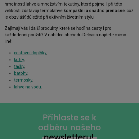
hmotností lahve a množstvím tekutiny, které pojme. I při této
velikosti zůstávají termoláhve
kompaktní a snadno přenosné
, což
je obzvlášť důležité při aktivním životním stylu.
Zajímají vás i další produkty, které se hodí na cesty i pro
každodenní použití? V nabídce obchodu Delcaso najdete mimo
jiné:
cestovní doplňky
,
kufry
,
tašky
,
batohy
,
termosky
,
lahve na vodu
.
Přihlaste se k
odběru našeho
newsletteru!