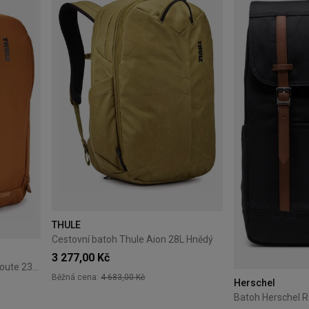
THULE
Cestovní batoh Thule Aion 28L Hnědý
3 277,00 Kč
Batoh na notebook Thule EnRoute 23L Hnědý
Běžná cena:
4 683,00 Kč
Herschel
Batoh Herschel R