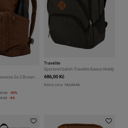
Travelite
Sportovní batoh Travelite Basics Hnědý
686,00 Kč
Městský batoh Converse Go 2 Brown MA5665-JCK
Běžná cena:
762,00 Kč
00 Kč
-30%
+4
00 Kč
-6%