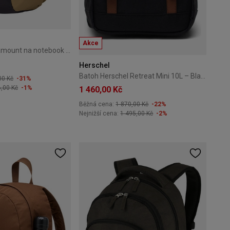
Akce
Batoh Thule Paramount na notebook do 16" hnědý
Herschel
Batoh Herschel Retreat Mini 10L – Black
00 Kč
-31%
6,00 Kč
-1%
1 460,00 Kč
Běžná cena:
1 870,00 Kč
-22%
Nejnižší cena:
1 495,00 Kč
-2%