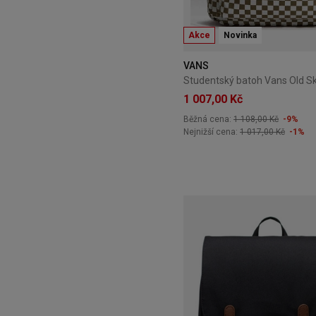
Akce
Novinka
VANS
1 007,00 Kč
Běžná cena:
1 108,00 Kč
-9%
Nejnižší cena:
1 017,00 Kč
-1%