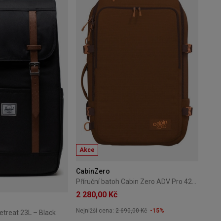
Akce
CabinZero
Příruční batoh Cabin Zero ADV Pro 42L – Saigon Coffee
2 280,00 Kč
Nejnižší cena:
2 690,00 Kč
-15%
etreat 23L – Black