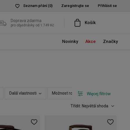
Seznam přání
(0)
Zaregistrujte se
Přihlásit se
Doprava zdarma
Košík
pro objednávky od 1 749 Kč
Novinky
Akce
Značky
Další vlastnosti
Možnost rozšíření
Cena
Zo
Więcej filtrów
Třídit: Největší shoda