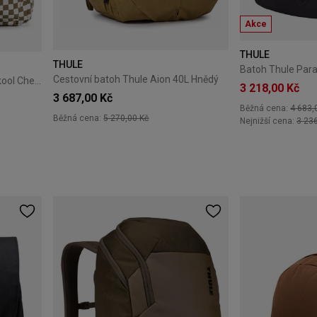
Akce
THULE
THULE
Cestovní batoh Thule Aion 40L Hnědý
Studentský batoh Vans Old Skool Check - Olive brown
3 218,00 Kč
3 687,00 Kč
Běžná cena:
4 683,
Běžná cena:
5 270,00 Kč
Nejnižší cena:
3 23