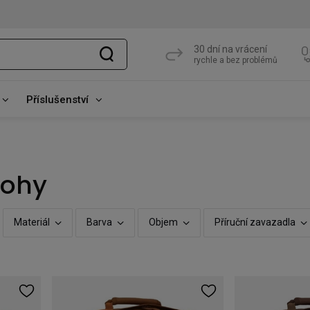
30 dní na vrácení
rychle a bez problémů
Příslušenství
tohy
Materiál
Barva
Objem
Příruční zavazadla