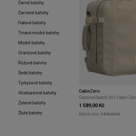
Černé batohy
Červené batohy
Fialové batohy
Tmavě modré batohy
Modré batohy
Oranžové batohy
Růžové batohy
Šedé batohy
Tyrkysové batohy
CabinZero
Vícebarevné batohy
Zelené batohy
1 589,00 Kč
Žluté batohy
Běžná cena:
1 870,00 Kč