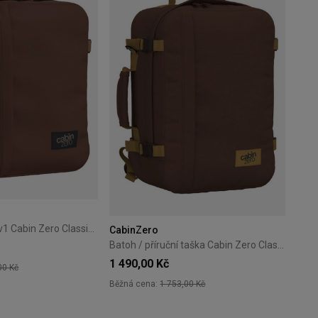
Cestovní batoh 2v1 Cabin Zero Classic Tech 28L Redwood
CabinZero
Batoh / příruční taška Cabin Zero Classic 36 l – Belgian Chocolate
1 490,00 Kč
00 Kč
Běžná cena:
1 753,00 Kč
+6
+20