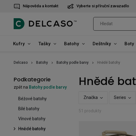
Nápověda a kontakt
Vyberte si příruční zavazadlo
Kufry
Tašky
Batohy
Deštníky
Boty
Delcaso
Batohy
Batohy podle barvy
Hnědé batohy
Hnědé ba
Podkategorie
zpět na
Batohy podle barvy
Značka
Series
Béžové batohy
Bílé batohy
51 produkty
Vínové batohy
Hnědé batohy