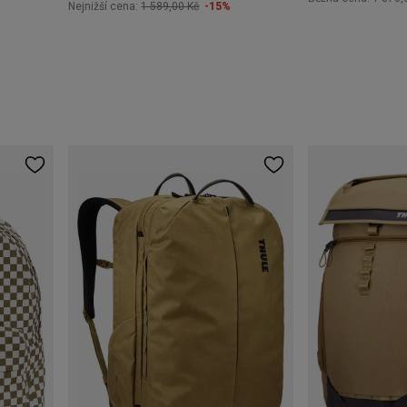
Nejnižší cena:
1 589,00 Kč
-15%
+6
+6