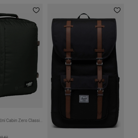
Batoh taška příruční Cabin Zero Classic 44L Black Sand
00 Kč