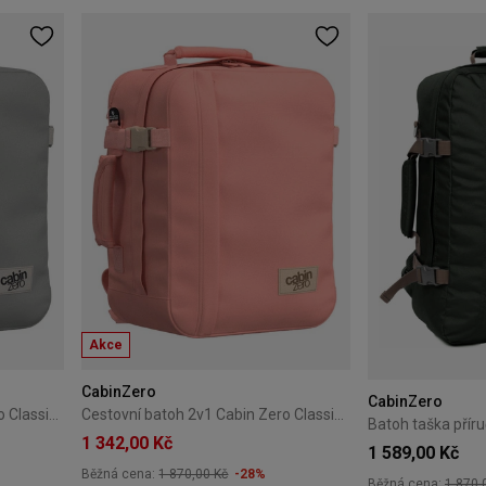
Akce
CabinZero
CabinZero
Cestovní batoh 2v1 Cabin Zero Classic Tech 28L Silver Storm
Cestovní batoh 2v1 Cabin Zero Classic Tech 28L Pinku
1 342,00 Kč
1 589,00 Kč
Běžná cena:
1 870,00 Kč
-28%
Běžná cena:
1 870,