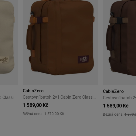
CabinZero
CabinZero
Cestovní batoh 2v1 Cabin Zero Classic Tech 28L Cinnamon
Cestovní batoh 2v1 Cabin Zero Classic Tech 28L Shell White
1 589,00 Kč
1 589,00 Kč
Běžná cena:
1 870,00 Kč
Běžná cena:
1 870,
+6
+6