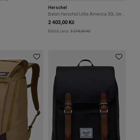
Herschel
+13
Batoh Herschel Little America 30L černo-hnědý
2 403,00 Kč
Běžná cena:
3 218,00 Kč
+3