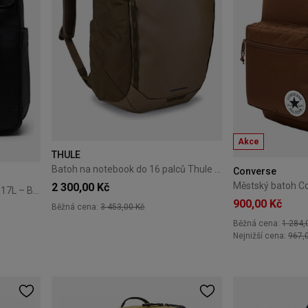
Akce
THULE
Batoh na notebook do 16 palců Thule Chasm 26L – Deep Khaki
Converse
2 300,00 Kč
Batoh Herschel Retreat Small 17L – Black
900,00 Kč
Běžná cena:
3 453,00 Kč
Běžná cena:
1 284,
Nejnižší cena:
967,