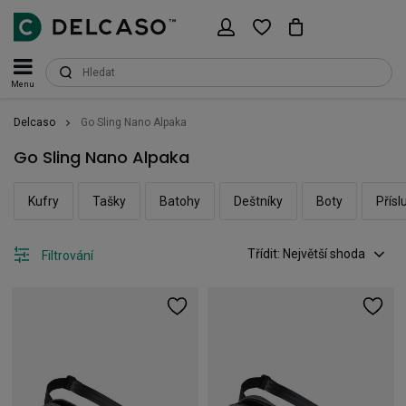
Menu
Delcaso
Go Sling Nano Alpaka
Go Sling Nano Alpaka
Kufry
Tašky
Batohy
Deštníky
Boty
Přísl
Třídit: Největší shoda
Filtrování