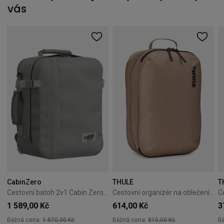
vás
CabinZero
THULE
T
Cestovní batoh 2v1 Cabin Zero Classic Tech 28L Silver Storm
Cestovní organizér na oblečení Thule Clean/Dirty Cube gentle beige
1 589,00 Kč
614,00 Kč
3
Běžná cena:
1 870,00 Kč
Běžná cena:
815,00 Kč
B