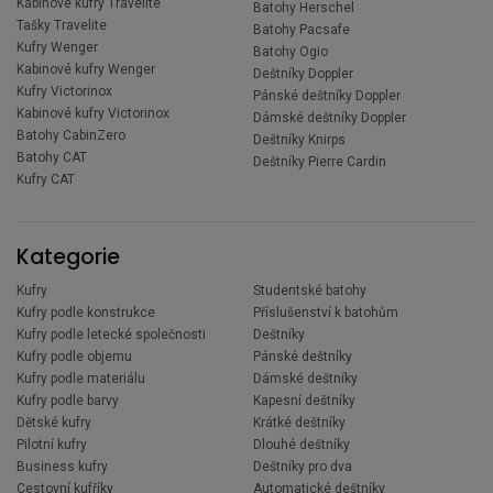
Kabinové kufry Travelite
Batohy Herschel
Tašky Travelite
Batohy Pacsafe
Kufry Wenger
Batohy Ogio
Kabinové kufry Wenger
Deštníky Doppler
Kufry Victorinox
Pánské deštníky Doppler
Kabinové kufry Victorinox
Dámské deštníky Doppler
Batohy CabinZero
Deštníky Knirps
Batohy CAT
Deštníky Pierre Cardin
Kufry CAT
Kategorie
Kufry
Studentské batohy
Kufry podle konstrukce
Příslušenství k batohům
Kufry podle letecké společnosti
Deštníky
Kufry podle objemu
Pánské deštníky
Kufry podle materiálu
Dámské deštníky
Kufry podle barvy
Kapesní deštníky
Dětské kufry
Krátké deštníky
Pilotní kufry
Dlouhé deštníky
Business kufry
Deštníky pro dva
Cestovní kufříky
Automatické deštníky