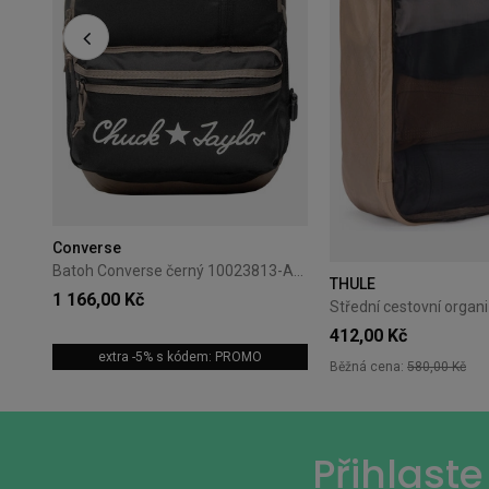
+7
Converse
Batoh Converse černý 10023813-A01
THULE
1 166,00 Kč
412,00 Kč
extra -5% s kódem: PROMO
Běžná cena:
580,00 Kč
Přihlast