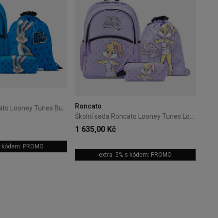
Roncato
Školní sada Roncato Looney Tunes Bugs Bunny – Modrá
Školní sada Roncato Looney Tunes Lola Bunny – Lila
1 635,00 Kč
 s kódem: PROMO
extra -5% s kódem: PROMO