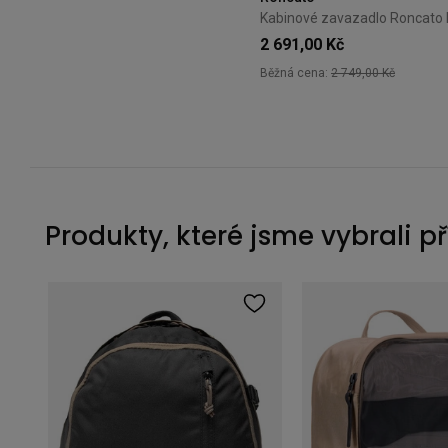
2 691,00 Kč
Běžná cena:
2 749,00 Kč
Produkty, které jsme vybrali p
Cestovní batoh 2v1 Cabin Zero Classic Tech 28L Redwood