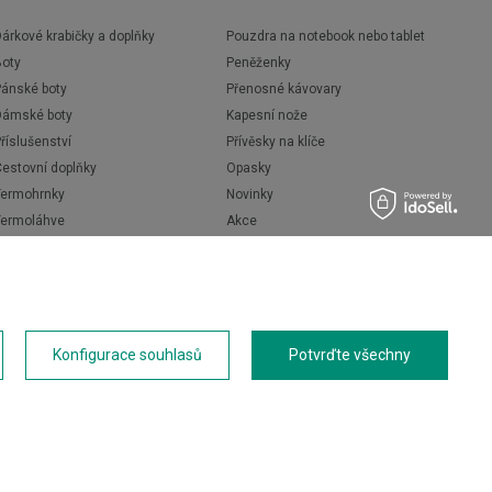
árkové krabičky a doplňky
Pouzdra na notebook nebo tablet
Boty
Peněženky
Pánské boty
Přenosné kávovary
Dámské boty
Kapesní nože
říslušenství
Přívěsky na klíče
Cestovní doplňky
Opasky
Termohrnky
Novinky
Termoláhve
Akce
Termosky
Láhve na vodu
Konfigurace souhlasů
Potvrďte všechny
Primus
Volkswagen
Roncato
XD Design