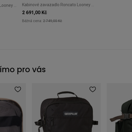
Kabinové zavazadlo Roncato Looney Tunes Taz 50 cm – Antracitové
Kabinové zavazadlo Roncato Looney Tunes Bugs Bunny 50 cm – Růžové
2 691,00 Kč
Běžná cena:
2 749,00 Kč
římo pro vás