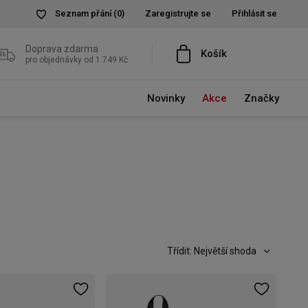
Seznam přání
(0)
Zaregistrujte se
Přihlásit se
Doprava zdarma
Košík
pro objednávky od 1 749 Kč
Novinky
Akce
Značky
Třídit: Největší shoda