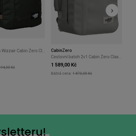
CabinZero
Příruční batoh Wizzair Cabin Zero Classic 28L Black Sand
Cestovní batoh 2v1 Cabin Zero Classic Tech 28L Silver Storm
1 589,00 Kč
694,00 Kč
Běžná cena:
1 870,00 Kč
+18
+7
sletteru!