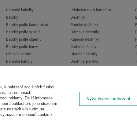
Dámské kabelky
Příslušenství k batohům
D
Batohy
Deštníky
Batohy podle konstrukce
Pánské deštníky
Batohy podle využití
Dámské deštníky
Batohy podle objemu
Kapesní deštníky
P
Batohy podle barvy
Krátké deštníky
Pánské batohy
Dlouhé deštníky
Dámské batohy
Deštníky pro dva
Dětské batohy
Automatické deštníky
Studentské batohy
Průhledné deštníky
 k nabízení sociálních funkcí,
nás, tak od našich
zaci reklamy. Další informace
Vyžadováno potvrzení
ámení souhlasíte s jeho uložením
te nastavit kliknutím na
t vymazáním souborů cookie z
Hedgren
Rollink
Herschel
Thule