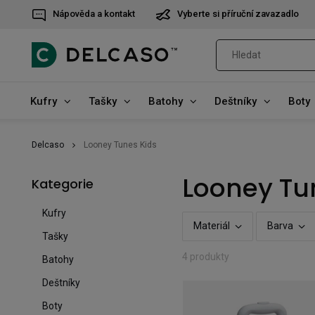
Nápověda a kontakt
Vyberte si příruční zavazadlo
Kufry
Tašky
Batohy
Deštníky
Boty
Delcaso
Looney Tunes Kids
Looney Tu
Kategorie
Kufry
Materiál
Barva
Tašky
4 produkty
Batohy
Deštníky
Boty