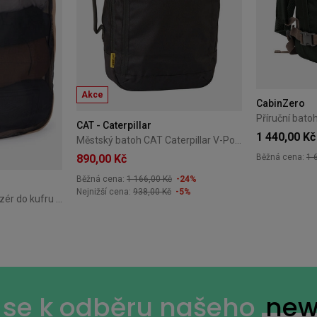
Akce
CabinZero
CAT - Caterpillar
1 440,00 Kč
Městský batoh CAT Caterpillar V-Power Cabin Cargo černý
890,00 Kč
Běžná cena:
1 
Běžná cena:
1 166,00 Kč
-24%
Nejnižší cena:
938,00 Kč
-5%
Střední cestovní organizér do kufru Thule Packing Cube M - gentle beige
e se k odběru našeho
new