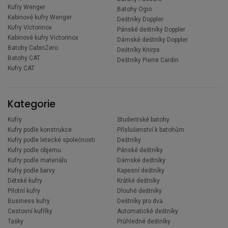
Kufry Wenger
Batohy Ogio
Kabinové kufry Wenger
Deštníky Doppler
Kufry Victorinox
Pánské deštníky Doppler
Kabinové kufry Victorinox
Dámské deštníky Doppler
Batohy CabinZero
Deštníky Knirps
Batohy CAT
Deštníky Pierre Cardin
Kufry CAT
Kategorie
Kufry
Studentské batohy
Kufry podle konstrukce
Příslušenství k batohům
Kufry podle letecké společnosti
Deštníky
Kufry podle objemu
Pánské deštníky
Kufry podle materiálu
Dámské deštníky
Kufry podle barvy
Kapesní deštníky
Dětské kufry
Krátké deštníky
Pilotní kufry
Dlouhé deštníky
Business kufry
Deštníky pro dva
Cestovní kufříky
Automatické deštníky
Tašky
Průhledné deštníky