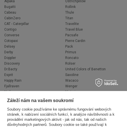
Alpaka
Ostrichpillow
Bugatti
Rollink
Cabeau
Thule
CabinZero
Titan
CAT - Caterpillar
Travelite
Contigo
Travel Blue
Converse
Pacsafe
Cotopaxi
Pierre Cardin
Delsey
Pack
Derby
Primus
Doppler
Roncato
Discovery
Rolser
Dr.Bacty
United Colors of Benetton
Esprit
Saxoline
Happy Rain
Wacaco
Fjallraven
Wenger
Hedgren
Victorinox
Herschel
Volkswagen
Záleží nám na vašem soukromí
Jeep
XD Design
Knirps
Zojirushi
Soubory cookie používáme ke správnému fungování webových
stránek, k nabízení sociálních funkcí, k analýze návštěvnosti a k
LEGO
Muitomas
provádění marketingových aktivit - jak od nás, tak od našich
National Geographic
FLYNKA
důvěryhodných partnerů. Soubory cookie se také používají k
Ogio
VANS