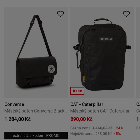
Akce
Converse
CAT - Caterpillar
C
Městský batoh Converse Black 10026011-A01
Městský batoh CAT Caterpillar V-Power Cabin Cargo černý
1 284,00 Kč
890,00 Kč
1
Běžná cena:
1 166,00 Kč
-24%
B
Nejnižší cena:
938,00 Kč
-5%
extra -5% s kódem: PROMO