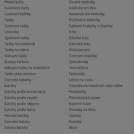
Pilotní kufry
Dlouhé deštníky
Business kufry
Deštníky pro dva
Cestovní kufříky
Automatické deštníky
Tašky
Průhledné deštníky
Cestovní tašky
Dárkové krabičky a doplňky
Ledvinky
Boty
Sportovní tašky
Pánské boty
Tašky na notebook
Dámské boty
Tašky na tablet
Příslušenství
Nákupní tašky
Cestovní doplňky
Brašny na kolo
Termohrnky
Nákupní tašky na kolečkách
Termoláhve
Tašky přes rameno
Termosky
Dámské kabelky
Láhve na vodu
Batohy
Pouzdra na notebook nebo tablet
Batohy podle konstrukce
Peněženky
Batohy podle využití
Přenosné kávovary
Batohy podle objemu
Kapesní nože
Batohy podle barvy
Přívěsky na klíče
Pánské batohy
Opasky
Dámské batohy
Novinky
Dětské batohy
Akce