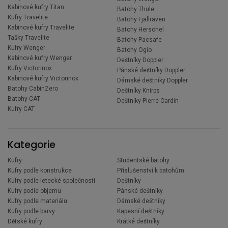
Kabinové kufry Titan
Batohy Thule
Kufry Travelite
Batohy Fjallraven
Kabinové kufry Travelite
Batohy Herschel
Tašky Travelite
Batohy Pacsafe
Kufry Wenger
Batohy Ogio
Kabinové kufry Wenger
Deštníky Doppler
Kufry Victorinox
Pánské deštníky Doppler
Kabinové kufry Victorinox
Dámské deštníky Doppler
Batohy CabinZero
Deštníky Knirps
Batohy CAT
Deštníky Pierre Cardin
Kufry CAT
Kategorie
Kufry
Studentské batohy
Kufry podle konstrukce
Příslušenství k batohům
Kufry podle letecké společnosti
Deštníky
Kufry podle objemu
Pánské deštníky
Kufry podle materiálu
Dámské deštníky
Kufry podle barvy
Kapesní deštníky
Dětské kufry
Krátké deštníky