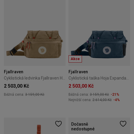
Akce
Fjallraven
Fjallraven
Cyklistická ledvinka Fjallraven Hoja Expandable Hip Pack Beige
Cyklistická taška Hoja Expandable Hip Pack Fjällräven Royal blue
2 503,00 Kč
2 503,00 Kč
Běžná cena:
3 159,00 Kč
Běžná cena:
3 159,00 Kč
-21%
Nejnižší cena:
2 614,00 Kč
-4%
Dočasně
nedostupné