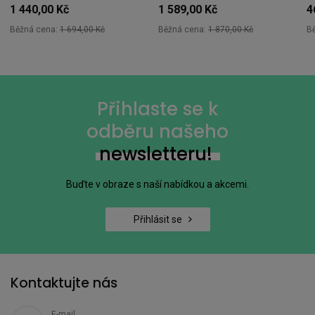
1 440,00 Kč
1 589,00 Kč
4
Běžná cena:
1 694,00 Kč
Běžná cena:
1 870,00 Kč
B
Přihlaste se k
odběru našeho
newsletteru!
Buďte v obraze s naší nabídkou a akcemi.
Přihlásit se
Kontaktujte nás
E-mail