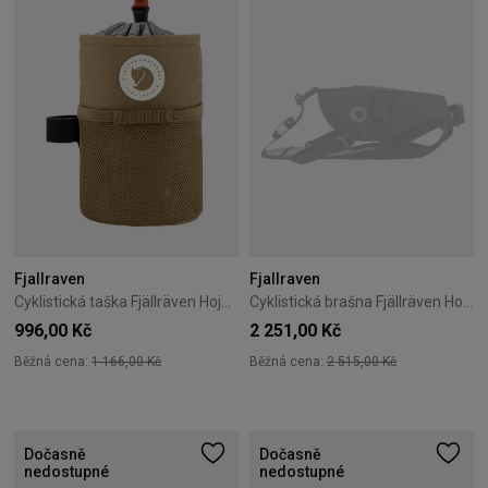
Fjallraven
Fjallraven
Cyklistická taška Fjällräven Hoja Snack Bag Beige
Cyklistická brašna Fjällräven Hoja Seatbag Harness – Black
996,00 Kč
2 251,00 Kč
Běžná cena:
1 166,00 Kč
Běžná cena:
2 515,00 Kč
Dočasně
Dočasně
nedostupné
nedostupné