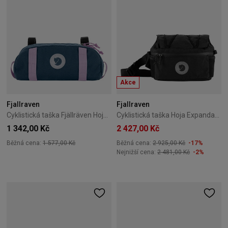
Akce
Fjallraven
Fjallraven
Cyklistická taška Fjällräven Hoja Handlebar Pocket 1,5L Graphite black
Cyklistická taška Hoja Expandable Hip Pack Fjällräven černá
1 342,00 Kč
2 427,00 Kč
Běžná cena:
1 577,00 Kč
Běžná cena:
2 925,00 Kč
-17%
Nejnižší cena:
2 481,00 Kč
-2%