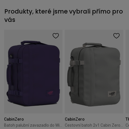
Produkty, které jsme vybrali přímo pro
vás
CabinZero
CabinZero
T
Batoh palubní zavazadlo do Wizzair Cabin Zero Classic 28L Solace sky
Cestovní batoh 2v1 Cabin Zero Classic Tech 28L Silver Storm