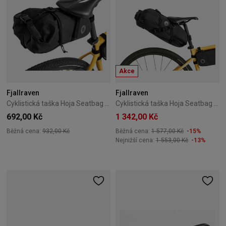
Akce
Fjallraven
Fjallraven
Cyklistická taška Hoja Seatbag Drybag 3,5L Fjällräven černá
Cyklistická taška Hoja Seatbag Drybag 16L Fjällräven černá
692,00 Kč
1 342,00 Kč
Běžná cena:
932,00 Kč
Běžná cena:
1 577,00 Kč
-15%
Nejnižší cena:
1 553,00 Kč
-13%