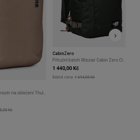
Běžn
Nejn
CabinZero
Příruční batoh Wizzair Cabin Zero Classic 28L Black Sand
1 440,00 Kč
Běžná cena:
1 694,00 Kč
+18
Cestovní organizér na oblečení Thule Clean/Dirty Cube gentle beige
5,00 Kč