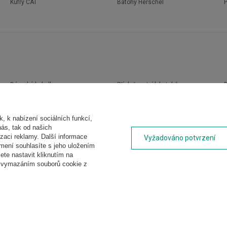
Kufry CAT
Batohy Herschel
Dámské kabelky
Příslušenství k batohům
D
Batohy
Deštníky
Batohy podle konstrukce
Pánské deštníky
 k nabízení sociálních funkcí,
Batohy podle využití
Dámské deštníky
nás, tak od našich
Batohy podle objemu
Kapesní deštníky
P
zaci reklamy. Další informace
Vyžadováno potvrzení
ámení souhlasíte s jeho uložením
Batohy podle barvy
Krátké deštníky
te nastavit kliknutím na
Pánské batohy
Dlouhé deštníky
t vymazáním souborů cookie z
Dámské batohy
Deštníky pro dva
Dětské batohy
Automatické deštníky
Studentské batohy
Průhledné deštníky