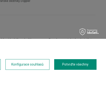
Pánské deštníky Doppler
árkové krabičky a doplňky
Pouzdra na notebook nebo tablet
Boty
Peněženky
Pánské boty
Přenosné kávovary
Dámské boty
Kapesní nože
říslušenství
Přívěsky na klíče
Konfigurace souhlasů
Potvrďte všechny
Cestovní doplňky
Opasky
Termohrnky
Novinky
Termoláhve
Akce
Termosky
Láhve na vodu