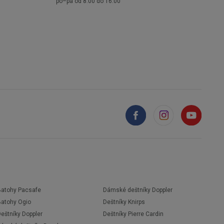
po–pá od 8:00 do 16:00
Batohy Pacsafe
Dámské deštníky Doppler
Batohy Ogio
Deštníky Knirps
eštníky Doppler
Deštníky Pierre Cardin