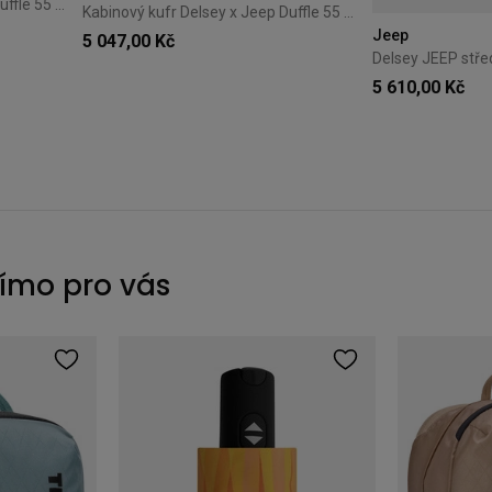
Kabinový kufr Delsey x Jeep Duffle 55 cm Warm Sand
Kabinový kufr Delsey x Jeep Duffle 55 cm Elm Green
Jeep
5 047,00 Kč
5 610,00 Kč
římo pro vás