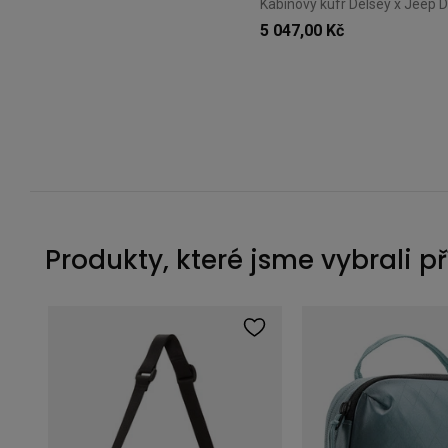
5 047,00 Kč
Produkty, které jsme vybrali p
Střední cestovní organizér do kufru Thule Packing Cube M - gentle beige