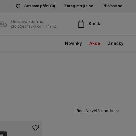
Seznam přání
(0)
Zaregistrujte se
Přihlásit se
Doprava zdarma
Košík
pro objednávky od 1 749 Kč
Novinky
Akce
Značky
Třídit: Největší shoda