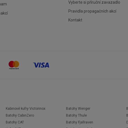
Vyberte si příruční zavazadlo
znam
Pravidla propagačních akcí
sakcí
Kontakt
Kabinové kufry Victorinox
Batohy Wenger
Batohy CabinZero
Batohy Thule
Batohy CAT
Batohy Fjallraven
D