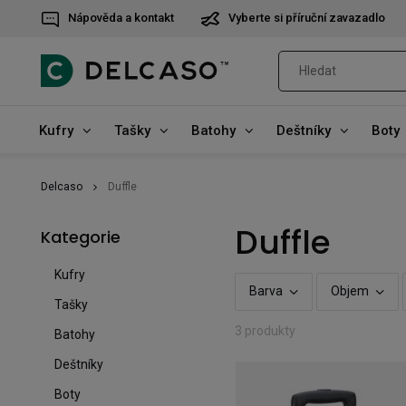
Nápověda a kontakt
Vyberte si příruční zavazadlo
Kufry
Tašky
Batohy
Deštníky
Boty
Delcaso
Duffle
Duffle
Kategorie
Kufry
Barva
Objem
Tašky
3 produkty
Batohy
Deštníky
Boty