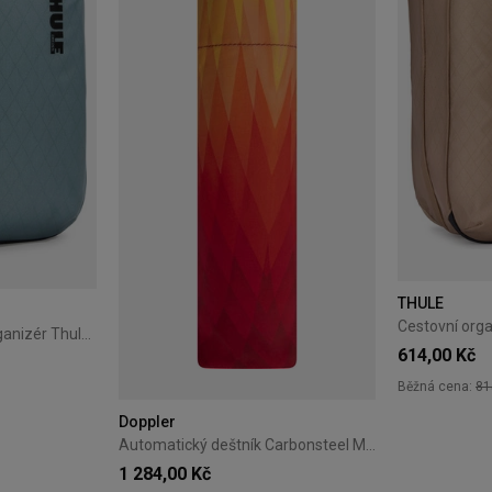
THULE
Cestovní kompresní organizér Thule PackingCube S Pond Gray
614,00 Kč
Běžná cena:
81
Doppler
Automatický deštník Carbonsteel Magic Doppler Magic oranžový
1 284,00 Kč