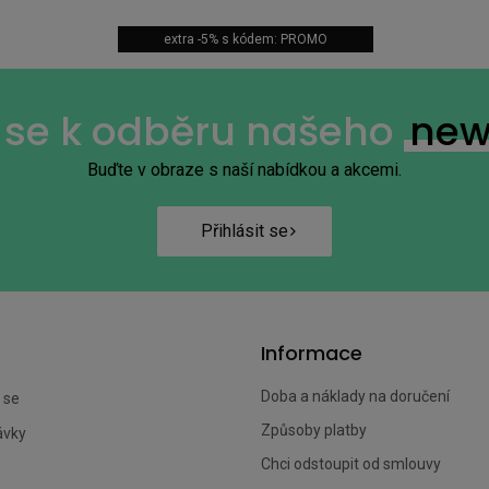
extra -5% s kódem: PROMO
+14
e se k odběru našeho
new
Buďte v obraze s naší nabídkou a akcemi.
Přihlásit se
Informace
Doba a náklady na doručení
 se
Způsoby platby
ávky
Chci odstoupit od smlouvy