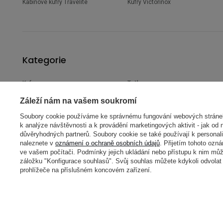
Kabinové kufry Travelite
Kufry Victorinox
Kategorie
Kufry
Tašky
Kufry podle konstrukce
Cestovní tašky
Záleží nám na vašem soukromí
Kufry podle letecké společnosti
Ledvinky
Soubory cookie používáme ke správnému fungování webových stránek,
Kufry podle objemu
Sportovní tašky
k analýze návštěvnosti a k provádění marketingových aktivit - jak od 
Kufry podle materiálu
Tašky na notebook
důvěryhodných partnerů. Soubory cookie se také používají k personali
naleznete v
oznámení o ochraně osobních údajů
. Přijetím tohoto ozn
Kufry podle barvy
Tašky na tablet
ve vašem počítači. Podmínky jejich ukládání nebo přístupu k nim může
Dětské kufry
Nákupní tašky
záložku "Konfigurace souhlasů". Svůj souhlas můžete kdykoli odvola
Pilotní kufry
Brašny na kolo
prohlížeče na příslušném koncovém zařízení.
Business kufry
Nákupní tašky na kolečkách
Cestovní kufříky
Tašky přes rameno