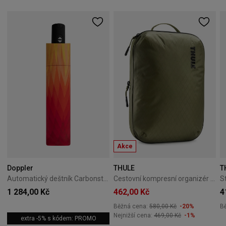
Akce
Doppler
THULE
T
Automatický deštník Carbonsteel Magic Doppler Magic oranžový
Cestovní kompresní organizér Thule PackingCube M Soft Green
1 284,00 Kč
462,00 Kč
4
Běžná cena:
580,00 Kč
-20%
B
Nejnižší cena:
469,00 Kč
-1%
extra -5% s kódem: PROMO