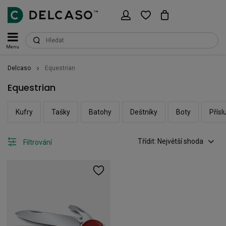
Menu
Delcaso
Equestrian
Equestrian
Kufry
Tašky
Batohy
Deštníky
Boty
Přísl
Třídit: Největší shoda
Filtrování