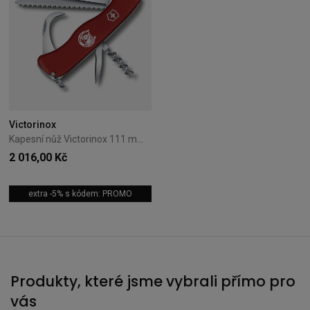
Victorinox
Kapesní nůž Victorinox 111 mm Equestrian 0.8583
2 016,00 Kč
extra -5% s kódem: PROMO
Produkty, které jsme vybrali přímo pro
vás