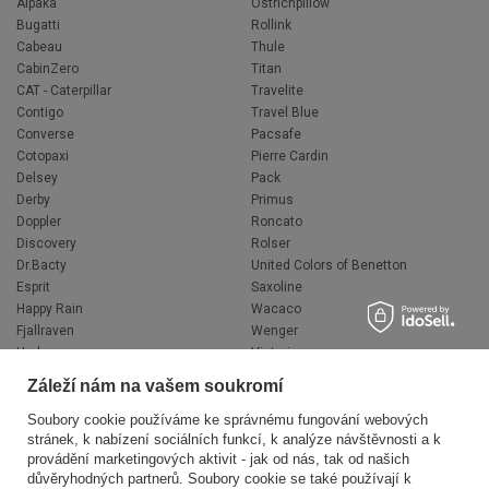
Alpaka
Ostrichpillow
Bugatti
Rollink
Cabeau
Thule
CabinZero
Titan
CAT - Caterpillar
Travelite
Contigo
Travel Blue
Converse
Pacsafe
Cotopaxi
Pierre Cardin
Delsey
Pack
Derby
Primus
Doppler
Roncato
Discovery
Rolser
Dr.Bacty
United Colors of Benetton
Esprit
Saxoline
Happy Rain
Wacaco
Fjallraven
Wenger
Hedgren
Victorinox
Herschel
Volkswagen
Záleží nám na vašem soukromí
Jeep
XD Design
Knirps
Zojirushi
Soubory cookie používáme ke správnému fungování webových
stránek, k nabízení sociálních funkcí, k analýze návštěvnosti a k
LEGO
Muitomas
provádění marketingových aktivit - jak od nás, tak od našich
National Geographic
FLYNKA
důvěryhodných partnerů. Soubory cookie se také používají k
Ogio
VANS