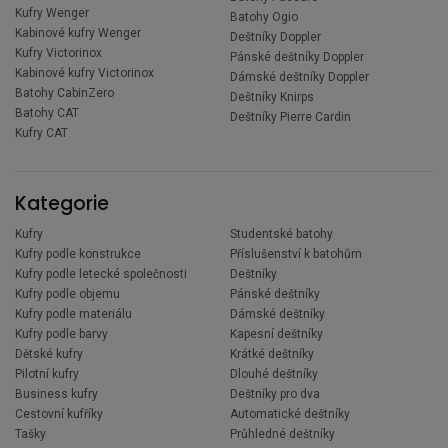
Kufry Wenger
Batohy Ogio
Kabinové kufry Wenger
Deštníky Doppler
Kufry Victorinox
Pánské deštníky Doppler
Kabinové kufry Victorinox
Dámské deštníky Doppler
Batohy CabinZero
Deštníky Knirps
Batohy CAT
Deštníky Pierre Cardin
Kufry CAT
Kategorie
Kufry
Studentské batohy
Kufry podle konstrukce
Příslušenství k batohům
Kufry podle letecké společnosti
Deštníky
Kufry podle objemu
Pánské deštníky
Kufry podle materiálu
Dámské deštníky
Kufry podle barvy
Kapesní deštníky
Dětské kufry
Krátké deštníky
Pilotní kufry
Dlouhé deštníky
Business kufry
Deštníky pro dva
Cestovní kufříky
Automatické deštníky
Tašky
Průhledné deštníky