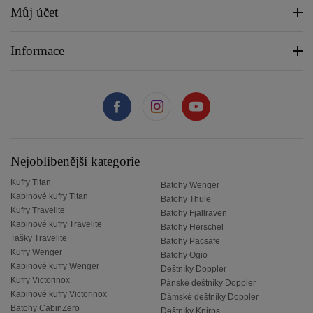
Můj účet
Informace
Nejoblíbenější kategorie
Kufry Titan
Batohy Wenger
Kabinové kufry Titan
Batohy Thule
Kufry Travelite
Batohy Fjallraven
Kabinové kufry Travelite
Batohy Herschel
Tašky Travelite
Batohy Pacsafe
Kufry Wenger
Batohy Ogio
Kabinové kufry Wenger
Deštníky Doppler
Kufry Victorinox
Pánské deštníky Doppler
Kabinové kufry Victorinox
Dámské deštníky Doppler
Batohy CabinZero
Deštníky Knirps