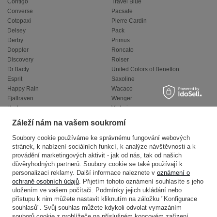
Contigo
Travel Blue
Converse
Pacsafe
Cotopaxi
Pierre Cardin
Delsey
Pack
Derby
Primus
Doppler
Roncato
Discovery
Rolser
Dr.Bacty
United Colors of Benetton
Esprit
Saxoline
Happy Rain
Wacaco
Fjallraven
Wenger
Hedgren
Victorinox
Herschel
Volkswagen
Záleží nám na vašem soukromí
Jeep
XD Design
Knirps
Zojirushi
Soubory cookie používáme ke správnému fungování webových
stránek, k nabízení sociálních funkcí, k analýze návštěvnosti a k
LEGO
Muitomas
provádění marketingových aktivit - jak od nás, tak od našich
National Geographic
FLYNKA
důvěryhodných partnerů. Soubory cookie se také používají k
Ogio
VANS
personalizaci reklamy. Další informace naleznete v
oznámení o
ochraně osobních údajů
. Přijetím tohoto oznámení souhlasíte s jeho
uložením ve vašem počítači. Podmínky jejich ukládání nebo
přístupu k nim můžete nastavit kliknutím na záložku "Konfigurace
souhlasů". Svůj souhlas můžete kdykoli odvolat vymazáním
souborů cookie z prohlížeče na příslušném koncovém zařízení.