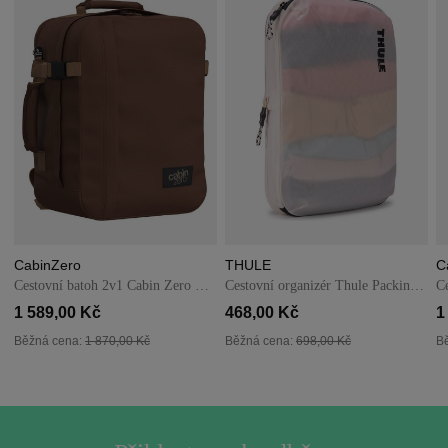
CabinZero
THULE
C
Cestovní batoh 2v1 Cabin Zero Classic Tech 28L Redwood
Cestovní organizér Thule PackingCube kompresní M bílý
1 589,00 Kč
468,00 Kč
1
Běžná cena:
1 870,00 Kč
Běžná cena:
698,00 Kč
B