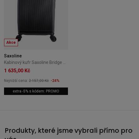
Akce
Saxoline
Kabinový kufr Saxoline Bridge 55 cm – černý
1 635,00 Kč
Nejnižší cena:
2 157,00 Kč
-24%
extra -5% s kódem: PROMO
Produkty, které jsme vybrali přímo pro