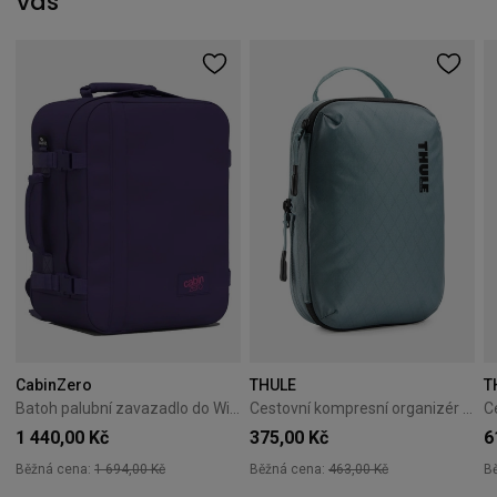
vás
CabinZero
THULE
T
Batoh palubní zavazadlo do Wizzair Cabin Zero Classic 28L Solace sky
Cestovní kompresní organizér Thule PackingCube S Pond Gray
1 440,00 Kč
375,00 Kč
6
Běžná cena:
1 694,00 Kč
Běžná cena:
463,00 Kč
B