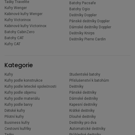
Tašky Travelite
Batohy Pacsafe
Kufry Wenger
Batohy Ogio
Kabinové kufry Wenger
Deštníky Doppler
Kufry Victorinox
Pánské deštníky Doppler
Kabinové kufry Victorinox
Dámské deštníky Doppler
Batohy CabinZero
Deštníky Knirps
Batohy CAT
Deštníky Pierre Cardin
Kufry CAT
Kategorie
Kufry
Studentské batohy
Kufry podle konstrukce
Příslušenství k batohům
Kufry podle letecké společnosti
Deštníky
Kufry podle objemu
Pánské deštníky
Kufry podle materiálu
Dámské deštníky
Kufry podle barvy
Kapesní deštníky
Dětské kufry
Krátké deštníky
Pilotní kufry
Dlouhé deštníky
Business kufry
Deštníky pro dva
Cestovní kufříky
Automatické deštníky
Tašky
Průhledné deštníky