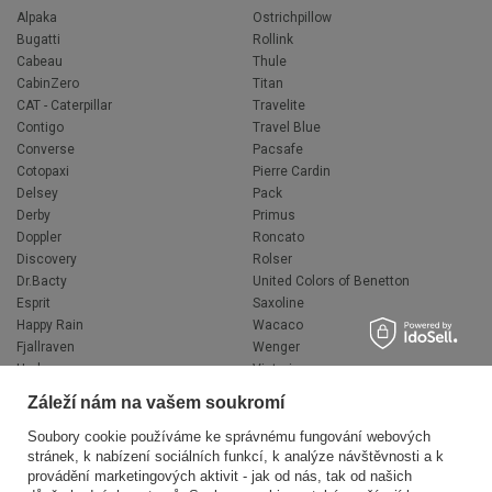
Alpaka
Ostrichpillow
Bugatti
Rollink
Cabeau
Thule
CabinZero
Titan
CAT - Caterpillar
Travelite
Contigo
Travel Blue
Converse
Pacsafe
Cotopaxi
Pierre Cardin
Delsey
Pack
Derby
Primus
Doppler
Roncato
Discovery
Rolser
Dr.Bacty
United Colors of Benetton
Esprit
Saxoline
Happy Rain
Wacaco
Fjallraven
Wenger
Hedgren
Victorinox
Herschel
Volkswagen
Záleží nám na vašem soukromí
Jeep
XD Design
Knirps
Zojirushi
Soubory cookie používáme ke správnému fungování webových
stránek, k nabízení sociálních funkcí, k analýze návštěvnosti a k
LEGO
Muitomas
provádění marketingových aktivit - jak od nás, tak od našich
National Geographic
FLYNKA