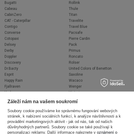
Bugatti
Rollink
Cabeau
Thule
CabinZero
Titan
CAT - Caterpillar
Travelite
Contigo
Travel Blue
Converse
Pacsafe
Cotopaxi
Pierre Cardin
Delsey
Pack
Derby
Primus
Doppler
Roncato
Discovery
Rolser
Dr.Bacty
United Colors of Benetton
Esprit
Saxoline
Happy Rain
Wacaco
Fjallraven
Wenger
Hedgren
Victorinox
Herschel
Volkswagen
Záleží nám na vašem soukromí
Jeep
XD Design
Knirps
Zojirushi
Soubory cookie používáme ke správnému fungování webových
stránek, k nabízení sociálních funkcí, k analýze návštěvnosti a k
LEGO
Muitomas
provádění marketingových aktivit - jak od nás, tak od našich
National Geographic
FLYNKA
důvěryhodných partnerů. Soubory cookie se také používají k
Ogio
VANS
personalizaci reklamy. Další informace naleznete v
oznámení o