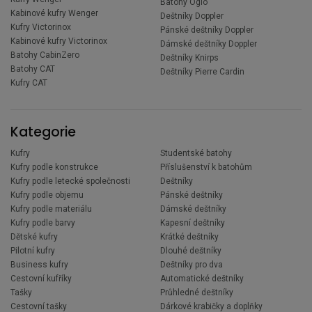
Batohy Ogio
Kabinové kufry Wenger
Deštníky Doppler
Kufry Victorinox
Pánské deštníky Doppler
Kabinové kufry Victorinox
Dámské deštníky Doppler
Batohy CabinZero
Deštníky Knirps
Batohy CAT
Deštníky Pierre Cardin
Kufry CAT
Kategorie
Kufry
Studentské batohy
Kufry podle konstrukce
Příslušenství k batohům
Kufry podle letecké společnosti
Deštníky
Kufry podle objemu
Pánské deštníky
Kufry podle materiálu
Dámské deštníky
Kufry podle barvy
Kapesní deštníky
Dětské kufry
Krátké deštníky
Pilotní kufry
Dlouhé deštníky
Business kufry
Deštníky pro dva
Cestovní kufříky
Automatické deštníky
Tašky
Průhledné deštníky
Cestovní tašky
Dárkové krabičky a doplňky