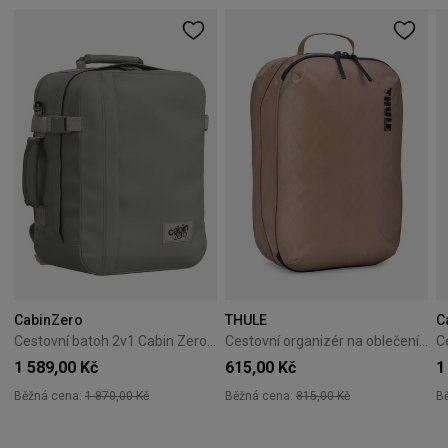
CabinZero
THULE
C
Cestovní batoh 2v1 Cabin Zero Classic Tech 28L Silver Storm
Cestovní organizér na oblečení Thule Clean/Dirty Cube gentle beige
1 589,00 Kč
615,00 Kč
1
Běžná cena:
1 870,00 Kč
Běžná cena:
815,00 Kč
B