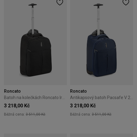
Roncato
Roncato
Batoh na kolečkách Roncato Ironik 2.0 28L – Černý
Antikapsový batoh Pacsafe V 26L Tour Backpack Ocean
3 218,00 Kč
3 218,00 Kč
Běžná cena:
3 511,00 Kč
Běžná cena:
3 511,00 Kč