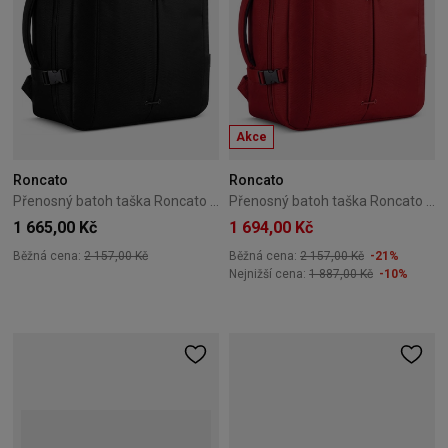
Akce
Roncato
Roncato
Přenosný batoh taška Roncato Ironik 2.0 40L – černý
Přenosný batoh taška Roncato Ironik 2.0 40L – červený
1 665,00 Kč
1 694,00 Kč
Běžná cena:
2 157,00 Kč
Běžná cena:
2 157,00 Kč
-21%
Nejnižší cena:
1 887,00 Kč
-10%