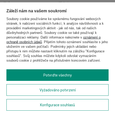
Hedgren
Victorinox
Herschel
Volkswagen
Záleží nám na vašem soukromí
Jeep
XD Design
Knirps
Zojirushi
Soubory cookie používáme ke správnému fungování webových
stránek, k nabízení sociálních funkcí, k analýze návštěvnosti a k
LEGO
Muitomas
provádění marketingových aktivit - jak od nás, tak od našich
National Geographic
FLYNKA
důvěryhodných partnerů. Soubory cookie se také používají k
Ogio
VANS
personalizaci reklamy. Další informace naleznete v
oznámení o
ochraně osobních údajů
. Přijetím tohoto oznámení souhlasíte s jeho
uložením ve vašem počítači. Podmínky jejich ukládání nebo
přístupu k nim můžete nastavit kliknutím na záložku "Konfigurace
souhlasů". Svůj souhlas můžete kdykoli odvolat vymazáním
souborů cookie z prohlížeče na příslušném koncovém zařízení.
Potvrďte všechny
Copyright © 2026
delcaso.cz
. Všechna práva vyhrazena.
Vyžadováno potvrzení
Zásady ochrany osobních údajů
Spravovat soubory cookie
Konfigurace souhlasů
Obchodní podmínky