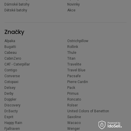
Dámské batohy
Novinky
Dětské batohy
Akce
Značky
Alpaka
Ostrichpillow
Bugatti
Rollink
Cabeau
Thule
CabinZero
Titan
CAT - Caterpillar
Travelite
Contigo
Travel Blue
Converse
Pacsafe
Cotopaxi
Pierre Cardin
Delsey
Pack
Derby
Primus
Doppler
Roncato
Discovery
Rolser
Dr.Bacty
United Colors of Benetton
Esprit
Saxoline
Happy Rain
Wacaco
Fjallraven
Wenger