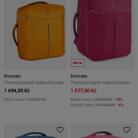
Akce
Roncato
Roncato
Přenosný batoh taška Roncato Ironik 2.0 24L – oranžový
Přenosný batoh taška Roncato Ironik 2.0 24L – růžový
1 694,00 Kč
1 577,00 Kč
Běžná cena:
1 923,00 Kč
Běžná cena:
1 923,00 Kč
-18%
Nejnižší cena:
1 694,00 Kč
-6%