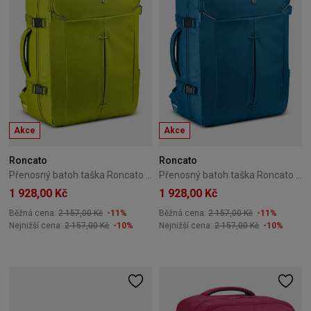
Akce
Akce
Roncato
Roncato
Přenosný batoh taška Roncato Ironik 2.0 40L – limetkový
Přenosný batoh taška Roncato Ironik 2.0 40L – modrý
1 928,00 Kč
1 928,00 Kč
Běžná cena:
2 157,00 Kč
-11%
Běžná cena:
2 157,00 Kč
-11%
Nejnižší cena:
2 157,00 Kč
-10%
Nejnižší cena:
2 157,00 Kč
-10%