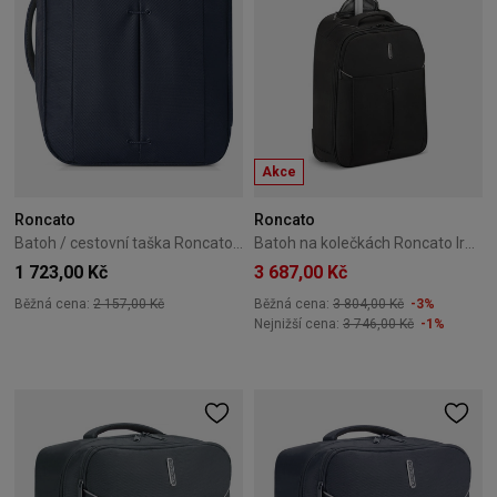
Akce
Roncato
Roncato
Batoh / cestovní taška Roncato Ironik 2.0 24 l – tmavě modrý
Batoh na kolečkách Roncato Ironik 2.0 42L – Černý
1 723,00 Kč
3 687,00 Kč
Běžná cena:
2 157,00 Kč
Běžná cena:
3 804,00 Kč
-3%
Nejnižší cena:
3 746,00 Kč
-1%