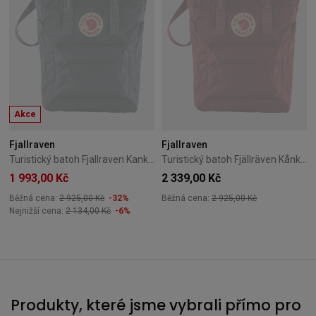
Akce
Fjallraven
Fjallraven
Turistický batoh Fjallraven Kanken Totepack – Graphite
Turistický batoh Fjällräven Kånken Totepack – Ox Red
1 993,00 Kč
2 339,00 Kč
Běžná cena:
2 925,00 Kč
-32%
Běžná cena:
2 925,00 Kč
Nejnižší cena:
2 134,00 Kč
-6%
Produkty, které jsme vybrali přímo pro