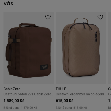
vás
CabinZero
THULE
C
Cestovní batoh 2v1 Cabin Zero Classic Tech 28L Redwood
Cestovní organizér na oblečení Thule Clean/Dirty Cube gentle beige
1 589,00 Kč
615,00 Kč
1
Běžná cena:
1 870,00 Kč
Běžná cena:
815,00 Kč
B