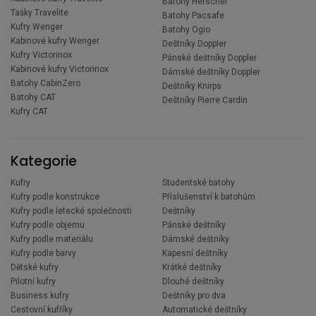
Batohy Herschel
Tašky Travelite
Batohy Pacsafe
Kufry Wenger
Batohy Ogio
Kabinové kufry Wenger
Deštníky Doppler
Kufry Victorinox
Pánské deštníky Doppler
Kabinové kufry Victorinox
Dámské deštníky Doppler
Batohy CabinZero
Deštníky Knirps
Batohy CAT
Deštníky Pierre Cardin
Kufry CAT
Kategorie
Kufry
Studentské batohy
Kufry podle konstrukce
Příslušenství k batohům
Kufry podle letecké společnosti
Deštníky
Kufry podle objemu
Pánské deštníky
Kufry podle materiálu
Dámské deštníky
Kufry podle barvy
Kapesní deštníky
Dětské kufry
Krátké deštníky
Pilotní kufry
Dlouhé deštníky
Business kufry
Deštníky pro dva
Cestovní kufříky
Automatické deštníky