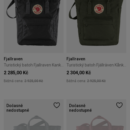
Fjallraven
Fjallraven
Turistický batoh Fjallraven Kanken Totepack – Black
Turistický batoh Fjällräven Kånken Totepack – Deep Forest
2 285,00 Kč
2 304,00 Kč
Běžná cena:
2 925,00 Kč
Běžná cena:
2 925,00 Kč
Dočasně
Dočasně
nedostupné
nedostupné