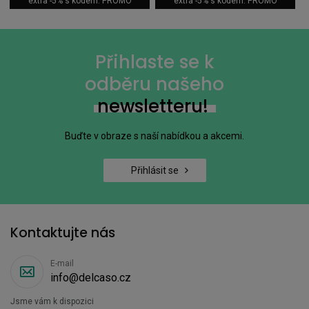
extra -5% s kódem: PROMO
extra -5% s kódem: PROMO
Přihlaste se k
odběru našeho
newsletteru!
Buďte v obraze s naší nabídkou a akcemi.
Přihlásit se
Kontaktujte nás
E-mail
info@delcaso.cz
Jsme vám k dispozici