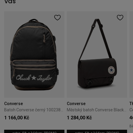
vás
Converse
Converse
T
Batoh Converse černý 10023813-A01
Městský batoh Converse Black 10026011-A01
1 166,00 Kč
1 284,00 Kč
4
B