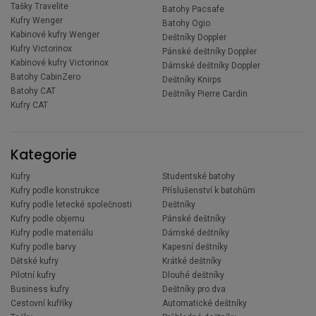
Tašky Travelite
Batohy Pacsafe
Kufry Wenger
Batohy Ogio
Kabinové kufry Wenger
Deštníky Doppler
Kufry Victorinox
Pánské deštníky Doppler
Kabinové kufry Victorinox
Dámské deštníky Doppler
Batohy CabinZero
Deštníky Knirps
Batohy CAT
Deštníky Pierre Cardin
Kufry CAT
Kategorie
Kufry
Studentské batohy
Kufry podle konstrukce
Příslušenství k batohům
Kufry podle letecké společnosti
Deštníky
Kufry podle objemu
Pánské deštníky
Kufry podle materiálu
Dámské deštníky
Kufry podle barvy
Kapesní deštníky
Dětské kufry
Krátké deštníky
Pilotní kufry
Dlouhé deštníky
Business kufry
Deštníky pro dva
Cestovní kufříky
Automatické deštníky