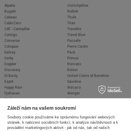
Alpaka
Ostrichpillow
Bugatti
Rollink
Cabeau
Thule
CabinZero
Titan
CAT - Caterpillar
Travelite
Contigo
Travel Blue
Converse
Pacsafe
Cotopaxi
Pierre Cardin
Delsey
Pack
Derby
Primus
Doppler
Roncato
Discovery
Rolser
Dr.Bacty
United Colors of Benetton
Esprit
Saxoline
Happy Rain
Wacaco
Fjallraven
Wenger
Hedgren
Victorinox
Herschel
Volkswagen
Záleží nám na vašem soukromí
Jeep
XD Design
Knirps
Zojirushi
Soubory cookie používáme ke správnému fungování webových
stránek, k nabízení sociálních funkcí, k analýze návštěvnosti a k
LEGO
Muitomas
provádění marketingových aktivit - jak od nás, tak od našich
National Geographic
FLYNKA