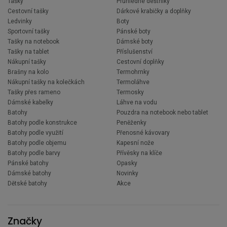
Tašky
Průhledné deštníky
Cestovní tašky
Dárkové krabičky a doplňky
Ledvinky
Boty
Sportovní tašky
Pánské boty
Tašky na notebook
Dámské boty
Tašky na tablet
Příslušenství
Nákupní tašky
Cestovní doplňky
Brašny na kolo
Termohrnky
Nákupní tašky na kolečkách
Termoláhve
Tašky přes rameno
Termosky
Dámské kabelky
Láhve na vodu
Batohy
Pouzdra na notebook nebo tablet
Batohy podle konstrukce
Peněženky
Batohy podle využití
Přenosné kávovary
Batohy podle objemu
Kapesní nože
Batohy podle barvy
Přívěsky na klíče
Pánské batohy
Opasky
Dámské batohy
Novinky
Dětské batohy
Akce
Značky