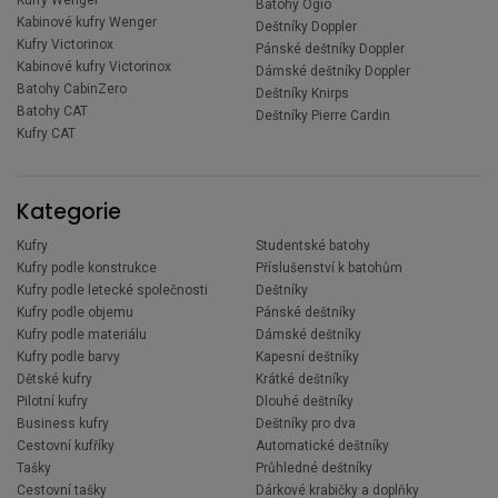
Batohy Ogio
Kabinové kufry Wenger
Deštníky Doppler
Kufry Victorinox
Pánské deštníky Doppler
Kabinové kufry Victorinox
Dámské deštníky Doppler
Batohy CabinZero
Deštníky Knirps
Batohy CAT
Deštníky Pierre Cardin
Kufry CAT
Kategorie
Kufry
Studentské batohy
Kufry podle konstrukce
Příslušenství k batohům
Kufry podle letecké společnosti
Deštníky
Kufry podle objemu
Pánské deštníky
Kufry podle materiálu
Dámské deštníky
Kufry podle barvy
Kapesní deštníky
Dětské kufry
Krátké deštníky
Pilotní kufry
Dlouhé deštníky
Business kufry
Deštníky pro dva
Cestovní kufříky
Automatické deštníky
Tašky
Průhledné deštníky
Cestovní tašky
Dárkové krabičky a doplňky