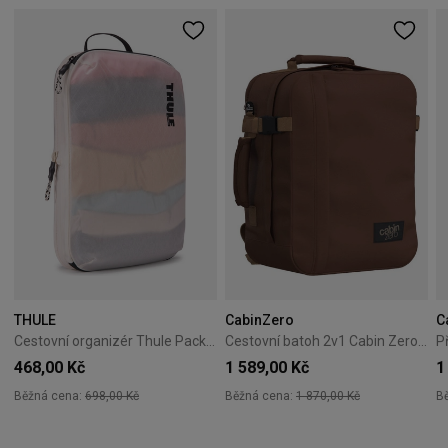
THULE
CabinZero
C
Cestovní organizér Thule PackingCube kompresní M bílý
Cestovní batoh 2v1 Cabin Zero Classic Tech 28L Redwood
468,00 Kč
1 589,00 Kč
1
Běžná cena:
698,00 Kč
Běžná cena:
1 870,00 Kč
B