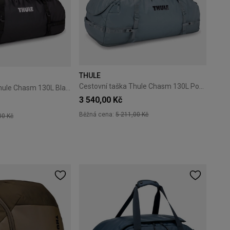
THULE
Cestovní taška Thule Chasm 130L Pond Gray
Cestovní taška Thule Chasm 130L Black
3 540,00 Kč
Běžná cena:
5 211,00 Kč
00 Kč