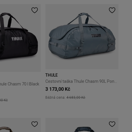
THULE
Cestovní taška Thule Chasm 90L Pond Gray
hule Chasm 70 l Black
3 173,00 Kč
Běžná cena:
4 683,00 Kč
00 Kč