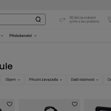
30 dní na vrácení
rychle a bez problémů
Příslušenství
ule
Objem
Příruční zavazadla
Další vlastnosti
C