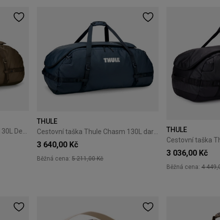
THULE
THULE
Cestovní taška Thule Chasm 130L Deep Khaki
Cestovní taška Thule Chasm 130L darkest blue
Cestovní taška T
3 640,00 Kč
3 036,00 Kč
Běžná cena:
5 211,00 Kč
Běžná cena:
4 449,