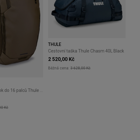
THULE
Cestovní taška Thule Chasm 40L Black
2 520,00 Kč
Běžná cena:
3 628,00 Kč
Batoh na notebook do 16 palců Thule Chasm 26L – Deep Khaki
00 Kč