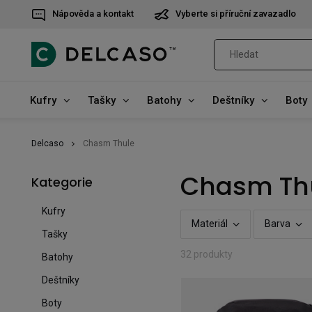
Nápověda a kontakt
Vyberte si příruční zavazadlo
Kufry
Tašky
Batohy
Deštníky
Boty
Delcaso
Chasm Thule
Chasm Th
Kategorie
Kufry
Materiál
Barva
Tašky
32 produkty
Batohy
Deštníky
Boty