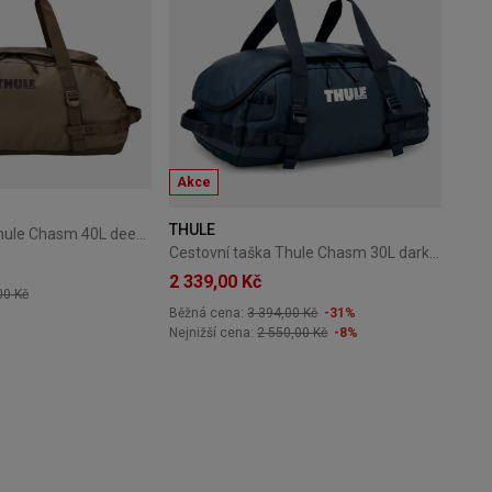
Akce
THULE
Cestovní taška Thule Chasm 40L deep khaki
Cestovní taška Thule Chasm 30L darkest blue
2 339,00 Kč
00 Kč
Běžná cena:
3 394,00 Kč
-31%
Nejnižší cena:
2 550,00 Kč
-8%