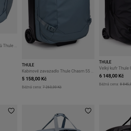
Batoh na notebook do 16 palců Thule Chasm 26L – pond grey
THULE
THULE
Velký kufr Thule
Kabinové zavazadlo Thule Chasm 55 cm Pond Gray
6 148,00 Kč
5 158,00 Kč
Běžná cena:
8 845,
Běžná cena:
7 263,00 Kč