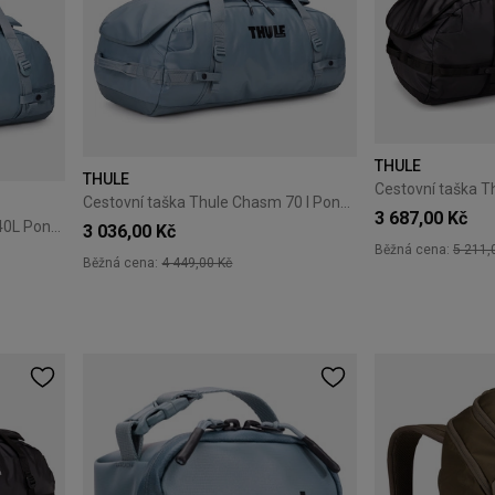
THULE
THULE
Cestovní taška Thule Chasm 70 l Pond Gray
3 687,00 Kč
Cestovní taška Thule Chasm 40L Pond Gray
3 036,00 Kč
Běžná cena:
5 211,
Běžná cena:
4 449,00 Kč