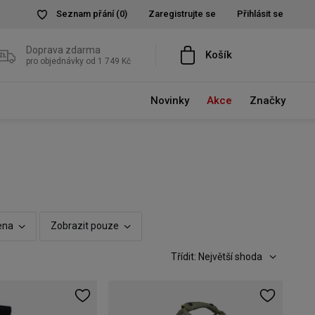
Seznam přání
(0)
Zaregistrujte se
Přihlásit se
Doprava zdarma
Košík
pro objednávky od 1 749 Kč
Novinky
Akce
Značky
ena
Zobrazit pouze
Třídit: Největší shoda