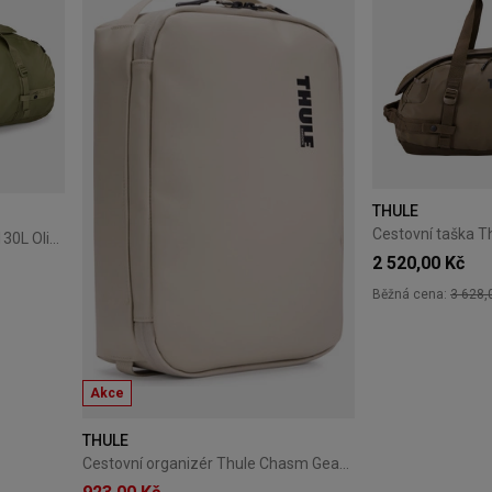
THULE
Cestovní taška Thule Chasm 130L Olivine
2 520,00 Kč
Běžná cena:
3 628,
Akce
THULE
Cestovní organizér Thule Chasm Gear Cube M Soft Sand