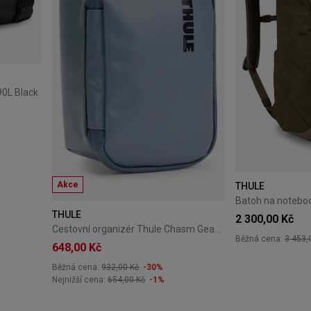
90L Black
Akce
THULE
THULE
2 300,00 Kč
Cestovní organizér Thule Chasm Gear Cube S Pond Grey
Běžná cena:
3 453,
648,00 Kč
Běžná cena:
932,00 Kč
-30%
Nejnižší cena:
654,00 Kč
-1%