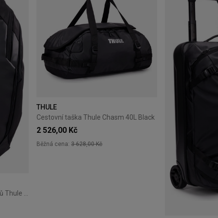
THULE
Cestovní taška Thule Chasm 40L Black
2 526,00 Kč
Běžná cena:
3 628,00 Kč
Batoh na notebook do 16 palců Thule Chasm 26L – černý