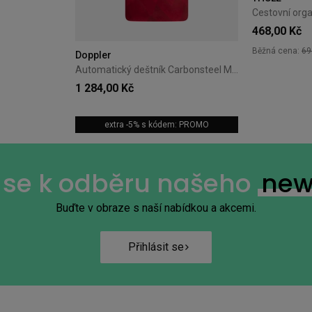
+7
468,00 Kč
Běžná cena:
69
Doppler
Automatický deštník Carbonsteel Magic Doppler Magic oranžový
1 284,00 Kč
extra -5% s kódem: PROMO
+15
e se k odběru našeho
new
Buďte v obraze s naší nabídkou a akcemi.
Přihlásit se