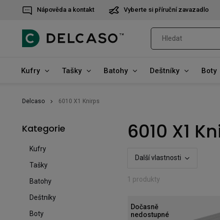
Nápověda a kontakt
Vyberte si příruční zavazadlo
Kufry
Tašky
Batohy
Deštníky
Boty
Delcaso
6010 X1 Knirps
6010 X1 Kn
Kategorie
Kufry
Další vlastnosti
Tašky
1 produkty
Batohy
Deštníky
Dočasně
Boty
nedostupné