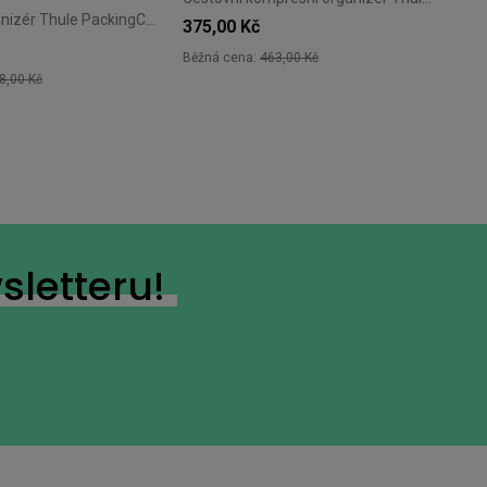
Cestovní organizér Thule PackingCube kompresní M bílý
375,00 Kč
Běžná cena:
463,00 Kč
8,00 Kč
sletteru!