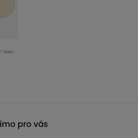
Kapesní deštník Knirps 6010 X1 Glam Gold
římo pro vás