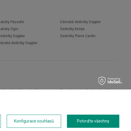
Batohy Pacsafe
Dámské deštníky Doppler
Batohy Ogio
Deštníky Knirps
eštníky Doppler
Deštníky Pierre Cardin
Pánské deštníky Doppler
árkové krabičky a doplňky
Pouzdra na notebook nebo tablet
Boty
Peněženky
Pánské boty
Přenosné kávovary
Dámské boty
Kapesní nože
říslušenství
Přívěsky na klíče
Konfigurace souhlasů
Potvrďte všechny
Cestovní doplňky
Opasky