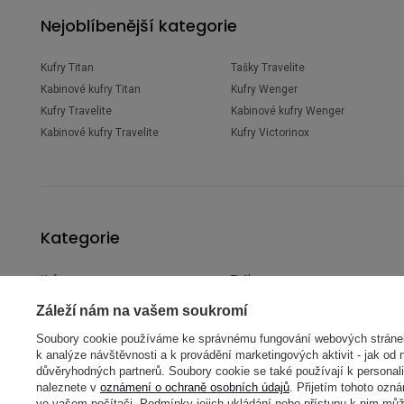
Nejoblíbenější kategorie
Kufry Titan
Tašky Travelite
Kabinové kufry Titan
Kufry Wenger
Kufry Travelite
Kabinové kufry Wenger
Kabinové kufry Travelite
Kufry Victorinox
Kategorie
Kufry
Tašky
Kufry podle konstrukce
Cestovní tašky
Záleží nám na vašem soukromí
Kufry podle letecké společnosti
Ledvinky
Soubory cookie používáme ke správnému fungování webových stránek,
Kufry podle objemu
Sportovní tašky
k analýze návštěvnosti a k provádění marketingových aktivit - jak od 
Kufry podle materiálu
Tašky na notebook
důvěryhodných partnerů. Soubory cookie se také používají k personali
naleznete v
oznámení o ochraně osobních údajů
. Přijetím tohoto ozn
Kufry podle barvy
Tašky na tablet
ve vašem počítači. Podmínky jejich ukládání nebo přístupu k nim může