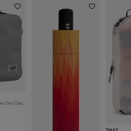
Cestovní batoh 2v1 Cabin Zero Classic Tech 28L Silver Storm
THULE