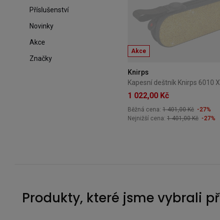
Příslušenství
Novinky
Akce
Akce
Značky
Knirps
1 022,00 Kč
Běžná cena:
1 401,00 Kč
-27%
Nejnižší cena:
1 401,00 Kč
-27%
Produkty, které jsme vybrali p