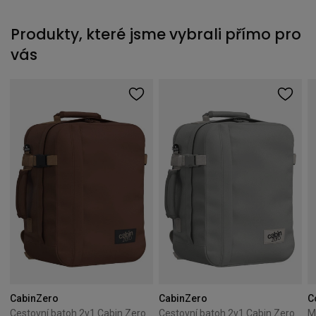
Produkty, které jsme vybrali přímo pro
vás
CabinZero
CabinZero
C
Cestovní batoh 2v1 Cabin Zero Classic Tech 28L Redwood
Cestovní batoh 2v1 Cabin Zero Classic Tech 28L Silver Storm