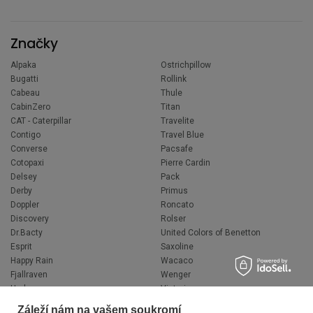
Značky
Alpaka
Ostrichpillow
Bugatti
Rollink
Cabeau
Thule
CabinZero
Titan
CAT - Caterpillar
Travelite
Contigo
Travel Blue
Converse
Pacsafe
Cotopaxi
Pierre Cardin
Delsey
Pack
Derby
Primus
Doppler
Roncato
Discovery
Rolser
Dr.Bacty
United Colors of Benetton
Esprit
Saxoline
Happy Rain
Wacaco
Fjallraven
Wenger
Hedgren
Victorinox
Herschel
Volkswagen
Záleží nám na vašem soukromí