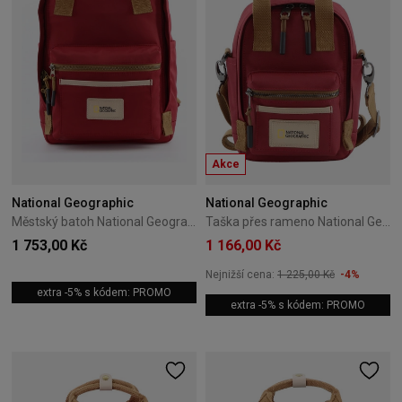
Akce
National Geographic
National Geographic
Městský batoh National Geographic Legend 20L Červený
Taška přes rameno National Geographic Legend 5 l – červená
1 753,00 Kč
1 166,00 Kč
Nejnižší cena:
1 225,00 Kč
-4%
extra -5% s kódem: PROMO
extra -5% s kódem: PROMO