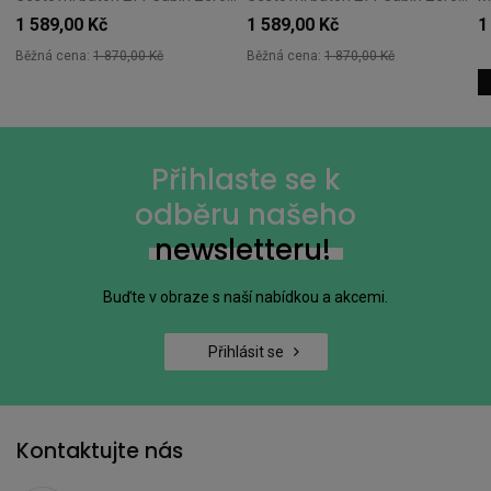
1 589,00 Kč
1 589,00 Kč
1
Běžná cena:
1 870,00 Kč
Běžná cena:
1 870,00 Kč
Přihlaste se k
odběru našeho
newsletteru!
Buďte v obraze s naší nabídkou a akcemi.
Přihlásit se
Kontaktujte nás