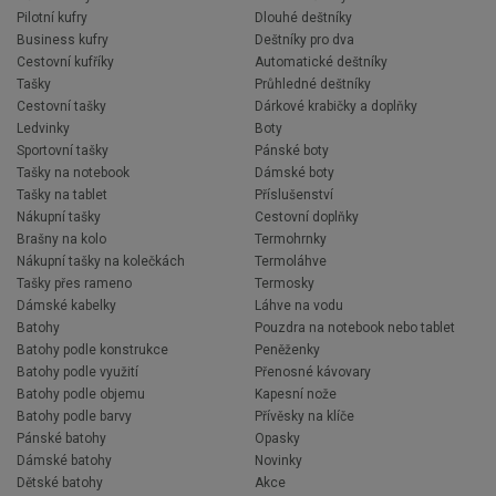
Pilotní kufry
Dlouhé deštníky
Business kufry
Deštníky pro dva
Cestovní kufříky
Automatické deštníky
Tašky
Průhledné deštníky
Cestovní tašky
Dárkové krabičky a doplňky
Ledvinky
Boty
Sportovní tašky
Pánské boty
Tašky na notebook
Dámské boty
Tašky na tablet
Příslušenství
Nákupní tašky
Cestovní doplňky
Brašny na kolo
Termohrnky
Nákupní tašky na kolečkách
Termoláhve
Tašky přes rameno
Termosky
Dámské kabelky
Láhve na vodu
Batohy
Pouzdra na notebook nebo tablet
Batohy podle konstrukce
Peněženky
Batohy podle využití
Přenosné kávovary
Batohy podle objemu
Kapesní nože
Batohy podle barvy
Přívěsky na klíče
Pánské batohy
Opasky
Dámské batohy
Novinky
Dětské batohy
Akce