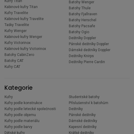
Kufry Titan
Batohy Wenger
Kabinové kufry Titan
Batohy Thule
Kufry Travelite
Batohy Fjallraven
Kabinové kufry Travelite
Batohy Herschel
Tašky Travelite
Batohy Pacsafe
Kufry Wenger
Batohy Ogio
Kabinové kufry Wenger
Deštníky Doppler
Kufry Victorinox
Pánské deštníky Doppler
Kabinové kufry Victorinox
Dámské deštníky Doppler
Batohy CabinZero
Deštníky Knirps
Batohy CAT
Deštníky Pierre Cardin
Kufry CAT
Kategorie
Kufry
Studentské batohy
Kufry podle konstrukce
Příslušenství k batohům
Kufry podle letecké společnosti
Deštníky
Kufry podle objemu
Pánské deštníky
Kufry podle materiálu
Dámské deštníky
Kufry podle barvy
Kapesní deštníky
Dětské kufry
Krátké deštníky