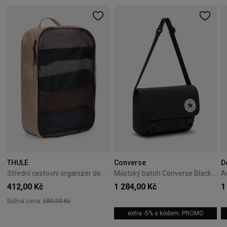
THULE
Converse
D
Střední cestovní organizér do kufru Thule Packing Cube M - gentle beige
Městský batoh Converse Black 10026011-A01
412,00 Kč
1 284,00 Kč
1
Běžná cena:
580,00 Kč
extra -5% s kódem: PROMO