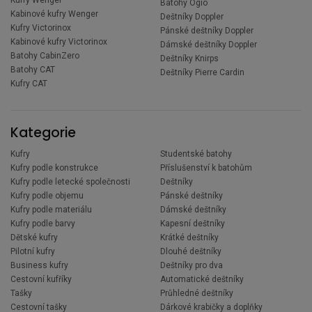
Batohy Ogio
Kabinové kufry Wenger
Deštníky Doppler
Kufry Victorinox
Pánské deštníky Doppler
Kabinové kufry Victorinox
Dámské deštníky Doppler
Batohy CabinZero
Deštníky Knirps
Batohy CAT
Deštníky Pierre Cardin
Kufry CAT
Kategorie
Kufry
Studentské batohy
Kufry podle konstrukce
Příslušenství k batohům
Kufry podle letecké společnosti
Deštníky
Kufry podle objemu
Pánské deštníky
Kufry podle materiálu
Dámské deštníky
Kufry podle barvy
Kapesní deštníky
Dětské kufry
Krátké deštníky
Pilotní kufry
Dlouhé deštníky
Business kufry
Deštníky pro dva
Cestovní kufříky
Automatické deštníky
Tašky
Průhledné deštníky
Cestovní tašky
Dárkové krabičky a doplňky