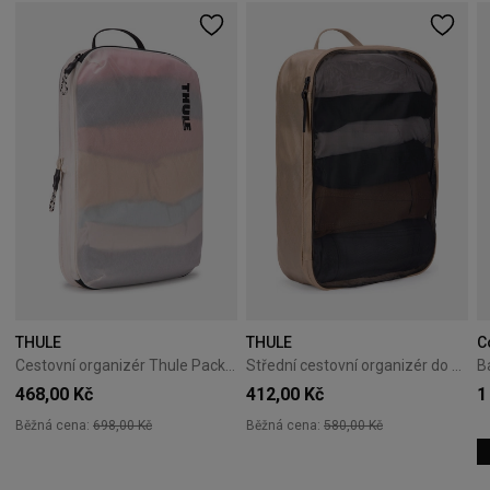
THULE
THULE
C
Cestovní organizér Thule PackingCube kompresní M bílý
Střední cestovní organizér do kufru Thule Packing Cube M - gentle beige
468,00 Kč
412,00 Kč
1
Běžná cena:
698,00 Kč
Běžná cena:
580,00 Kč