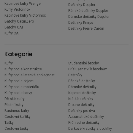
Kabinové kufry Wenger
Deštníky Doppler
Kufry Victorinox
Pánské deštníky Doppler
Kabinové kufry Victorinox
Dámské deštníky Doppler
Batohy CabinZero
Deštníky Knirps
Batohy CAT
Deštníky Pierre Cardin
Kufry CAT
Kategorie
Kufry
Studentské batohy
Kufry podle konstrukce
Příslušenství k batohům
Kufry podle letecké společnosti
Deštníky
Kufry podle objemu
Pánské deštníky
Kufry podle materiálu
Dámské deštníky
Kufry podle barvy
Kapesní deštníky
Dětské kufry
Krátké deštníky
Pilotní kufry
Dlouhé deštníky
Business kufry
Deštníky pro dva
Cestovní kufříky
Automatické deštníky
Tašky
Průhledné deštníky
Cestovní tašky
Dárkové krabičky a doplňky