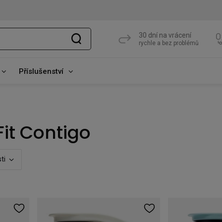
30 dní na vrácení
rychle a bez problémů
Příslušenství
it Contigo
ti