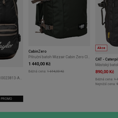
Akce
CabinZero
Příruční batoh Wizzair Cabin Zero Classic 28L Black Sand
CAT - Caterpi
1 440,00 Kč
890,00 Kč
Běžná cena:
1 694,00 Kč
Batoh Converse černý 10023813-A01
Běžná cena:
1 
+18
Nejnižší cena:
9
m: PROMO