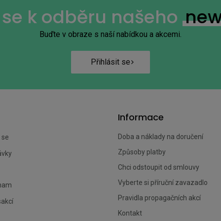
e se k odběru našeho
new
Buďte v obraze s naší nabídkou a akcemi.
Přihlásit se
Informace
Doba a náklady na doručení
 se
Způsoby platby
ávky
Chci odstoupit od smlouvy
Vyberte si příruční zavazadlo
znam
Pravidla propagačních akcí
sakcí
Kontakt