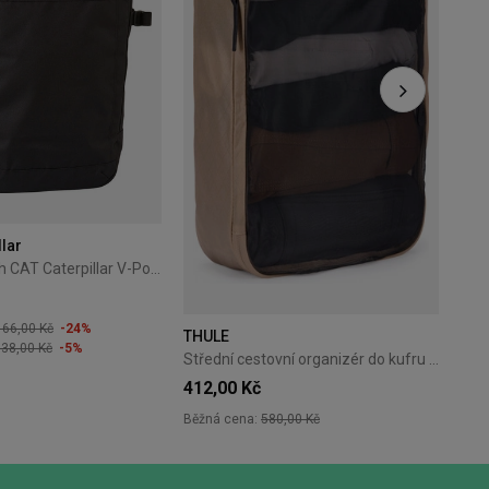
1 2
llar
Městský batoh CAT Caterpillar V-Power Cabin Cargo černý
166,00 Kč
-24%
THULE
38,00 Kč
-5%
Střední cestovní organizér do kufru Thule Packing Cube M - gentle beige
412,00 Kč
Běžná cena:
580,00 Kč