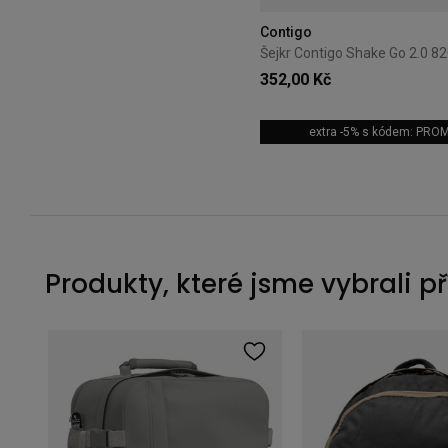
Contigo
352,00 Kč
extra -5% s kódem: PRO
Produkty, které jsme vybrali p
Cestovní kompresní organizér Thule PackingCube S Pond Gray