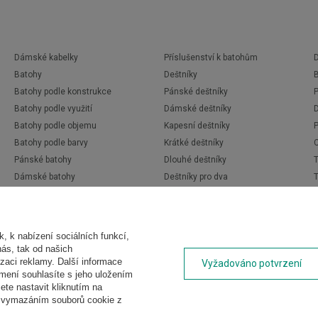
Dámské kabelky
Příslušenství k batohům
D
Batohy
Deštníky
Batohy podle konstrukce
Pánské deštníky
Batohy podle využití
Dámské deštníky
Batohy podle objemu
Kapesní deštníky
P
Batohy podle barvy
Krátké deštníky
Pánské batohy
Dlouhé deštníky
Dámské batohy
Deštníky pro dva
Dětské batohy
Automatické deštníky
Studentské batohy
Průhledné deštníky
 k nabízení sociálních funkcí,
nás, tak od našich
zaci reklamy. Další informace
Vyžadováno potvrzení
ámení souhlasíte s jeho uložením
te nastavit kliknutím na
t vymazáním souborů cookie z