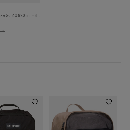
Šejkr Contigo Shake Go 2.0 820 ml – Bubble Tea
 Kč
Con