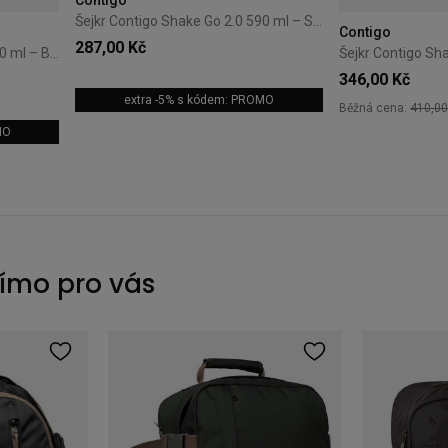
Contigo
Šejkr Contigo Shake Go 2.0 590 ml – Salt
Contigo
287,00 Kč
Šejkr Contigo Shake Go 2.0 820 ml – Black
346,00 Kč
extra -5% s kódem: PROMO
Běžná cena:
410,00
MO
římo pro vás