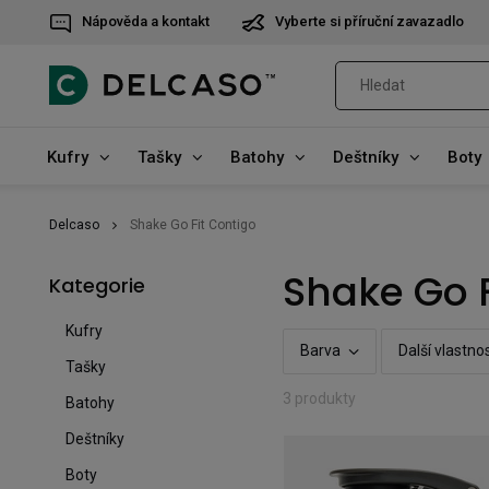
Nápověda a kontakt
Vyberte si příruční zavazadlo
Kufry
Tašky
Batohy
Deštníky
Boty
Delcaso
Shake Go Fit Contigo
Shake Go F
Kategorie
Kufry
Barva
Další vlastnos
Tašky
3 produkty
Batohy
Deštníky
Boty