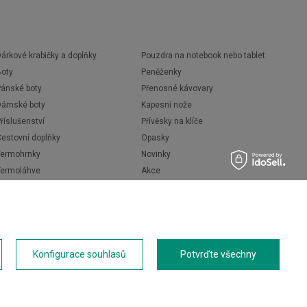
árkové krabičky a doplňky
Pouzdra na notebook nebo tablet
Boty
Peněženky
Pánské boty
Přenosné kávovary
Dámské boty
Kapesní nože
říslušenství
Přívěsky na klíče
Cestovní doplňky
Opasky
Termohrnky
Novinky
Termoláhve
Akce
Termosky
Láhve na vodu
Konfigurace souhlasů
Potvrďte všechny