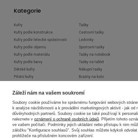
Kategorie
Kufry
Tašky
Kufry podle konstrukce
Cestovní tašky
Kufry podle letecké společnosti
Ledvinky
Kufry podle objemu
Sportovní tašky
Kufry podle materiálu
Tašky na notebook
Kufry podle barvy
Tašky na tablet
Dětské kufry
Nákupní tašky
Pilotní kufry
Brašny na kolo
Business kufry
Nákupní tašky na kolečkách
Cestovní kufříky
Tašky přes rameno
Záleží nám na vašem soukromí
Soubory cookie používáme ke správnému fungování webových stránek,
k analýze návštěvnosti a k provádění marketingových aktivit - jak od 
důvěryhodných partnerů. Soubory cookie se také používají k personali
naleznete v
oznámení o ochraně osobních údajů
. Přijetím tohoto ozn
ve vašem počítači. Podmínky jejich ukládání nebo přístupu k nim může
Značky
záložku "Konfigurace souhlasů". Svůj souhlas můžete kdykoli odvola
prohlížeče na příslušném koncovém zařízení.