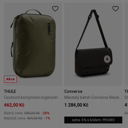
Akce
THULE
Converse
T
Cestovní kompresní organizér Thule PackingCube M Soft Green
Městský batoh Converse Black 10026011-A01
462,00 Kč
1 284,00 Kč
4
Běžná cena:
580,00 Kč
-20%
B
Nejnižší cena:
469,00 Kč
-1%
extra -5% s kódem: PROMO