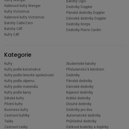
Batohy Ogio
Kabinové kufry Wenger
Deštníky Doppler
Kufry Victorinox
Pánské deštníky Doppler
Kabinové kufry Victorinox
Dámské deštníky Doppler
Batohy CabinZero
Deštníky Knirps
Batohy CAT
Deštníky Pierre Cardin
Kufry CAT
Kategorie
Kufry
Studentské batohy
Kufry podle konstrukce
Příslušenství k batohům
Kufry podle letecké společnosti
Deštníky
Kufry podle objemu
Pánské deštníky
Kufry podle materiálu
Dámské deštníky
Kufry podle barvy
Kapesní deštníky
Dětské kufry
Krátké deštníky
Pilotní kufry
Dlouhé deštníky
Business kufry
Deštníky pro dva
Cestovní kufříky
Automatické deštníky
Tašky
Průhledné deštníky
Cestovní tašky
Dárkové krabičky a doplňky