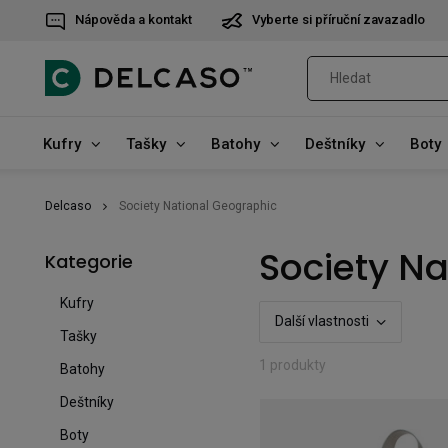
Nápověda a kontakt
Vyberte si příruční zavazadlo
Kufry
Tašky
Batohy
Deštníky
Boty
Delcaso
Society National Geographic
Society N
Kategorie
Kufry
Další vlastnosti
Tašky
1 produkty
Batohy
Deštníky
Boty