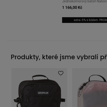
1 166,00 Kč
extra -5% s kódem: PRO
Produkty, které jsme vybrali p
Cestovní batoh 2v1 Cabin Zero Classic Tech 28L Redwood