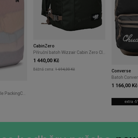
CabinZero
Příruční batoh Wizzair Cabin Zero Classic 28L Black Sand
1 440,00 Kč
Běžná cena:
1 694,00 Kč
Converse
+18
1 166,00 Kč
Cestovní organizér Thule PackingCube kompresní M bílý
extra -