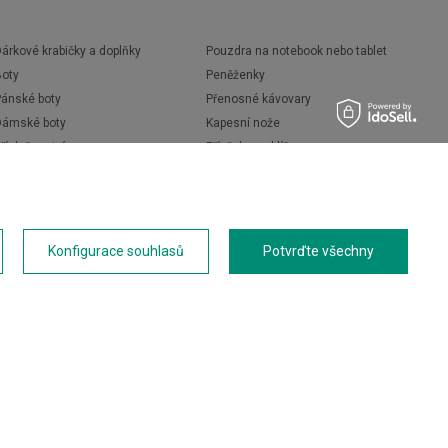
árkové krabičky a doplňky
Pouzdra na notebook nebo tablet
Boty
Peněženky
Pánské boty
Přenosné kávovary
Dámské boty
Kapesní nože
říslušenství
Přívěsky na klíče
Cestovní doplňky
Opasky
Termohrnky
Novinky
Termoláhve
Akce
Termosky
Konfigurace souhlasů
Potvrďte všechny
Láhve na vodu
Primus
Volkswagen