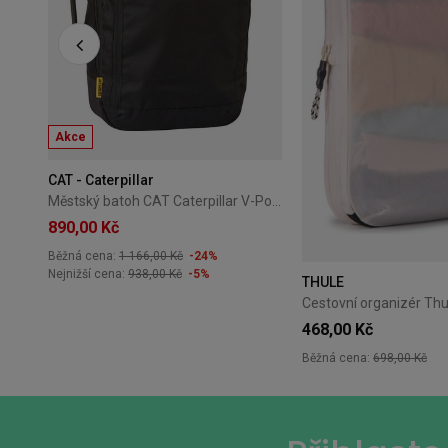
+7
Akce
CAT - Caterpillar
Městský batoh CAT Caterpillar V-Power Cabin Cargo černý
890,00 Kč
Běžná cena:
1 166,00 Kč
-24%
Nejnižší cena:
938,00 Kč
-5%
THULE
468,00 Kč
Běžná cena:
698,00 Kč