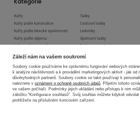
Kategorie
Kufry
Tašky
Kufry podle konstrukce
Cestovní tašky
Kufry podle letecké společnosti
Ledvinky
Kufry podle objemu
Sportovní tašky
Kufry podle materiálu
Tašky na notebook
Kufry podle barvy
Tašky na tablet
Záleží nám na vašem soukromí
Dětské kufry
Nákupní tašky
Soubory cookie používáme ke správnému fungování webových stránek,
Pilotní kufry
Brašny na kolo
k analýze návštěvnosti a k provádění marketingových aktivit - jak od 
Business kufry
Nákupní tašky na kolečkách
důvěryhodných partnerů. Soubory cookie se také používají k personali
naleznete v
oznámení o ochraně osobních údajů
. Přijetím tohoto ozn
Cestovní kufříky
Tašky přes rameno
ve vašem počítači. Podmínky jejich ukládání nebo přístupu k nim může
záložku "Konfigurace souhlasů". Svůj souhlas můžete kdykoli odvola
prohlížeče na příslušném koncovém zařízení.
Značky
Alpaka
Delsey