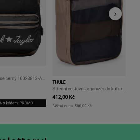
Batoh Converse černý 10023813-A01
THULE
Střední cestovní organizér do kufru Thule Packing Cube M - gentle beige
412,00 Kč
5% s kódem: PROMO
Běžná cena:
580,00 Kč