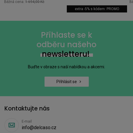
Běžná cena:
1 694,00 Kč
B
extra -5% s kódem: PROMO
Přihlaste se k
odběru našeho
newsletteru!
Buďte v obraze s naší nabídkou a akcemi.
Přihlásit se
Kontaktujte nás
E-mail
info@delcaso.cz