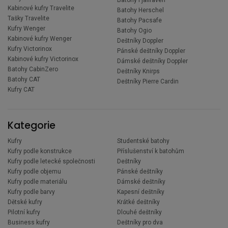
Batohy Fjallraven
Kabinové kufry Travelite
Batohy Herschel
Tašky Travelite
Batohy Pacsafe
Kufry Wenger
Batohy Ogio
Kabinové kufry Wenger
Deštníky Doppler
Kufry Victorinox
Pánské deštníky Doppler
Kabinové kufry Victorinox
Dámské deštníky Doppler
Batohy CabinZero
Deštníky Knirps
Batohy CAT
Deštníky Pierre Cardin
Kufry CAT
Kategorie
Kufry
Studentské batohy
Kufry podle konstrukce
Příslušenství k batohům
Kufry podle letecké společnosti
Deštníky
Kufry podle objemu
Pánské deštníky
Kufry podle materiálu
Dámské deštníky
Kufry podle barvy
Kapesní deštníky
Dětské kufry
Krátké deštníky
Pilotní kufry
Dlouhé deštníky
Business kufry
Deštníky pro dva