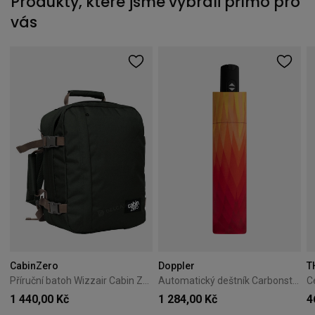
Produkty, které jsme vybrali přímo pro
vás
CabinZero
Doppler
T
Příruční batoh Wizzair Cabin Zero Classic 28L Black Sand
Automatický deštník Carbonsteel Magic Doppler Magic oranžový
1 440,00 Kč
1 284,00 Kč
4