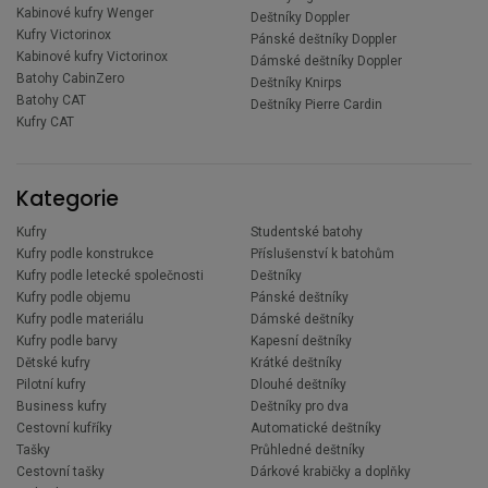
Kabinové kufry Wenger
Deštníky Doppler
Kufry Victorinox
Pánské deštníky Doppler
Kabinové kufry Victorinox
Dámské deštníky Doppler
Batohy CabinZero
Deštníky Knirps
Batohy CAT
Deštníky Pierre Cardin
Kufry CAT
Kategorie
Kufry
Studentské batohy
Kufry podle konstrukce
Příslušenství k batohům
Kufry podle letecké společnosti
Deštníky
Kufry podle objemu
Pánské deštníky
Kufry podle materiálu
Dámské deštníky
Kufry podle barvy
Kapesní deštníky
Dětské kufry
Krátké deštníky
Pilotní kufry
Dlouhé deštníky
Business kufry
Deštníky pro dva
Cestovní kufříky
Automatické deštníky
Tašky
Průhledné deštníky
Cestovní tašky
Dárkové krabičky a doplňky