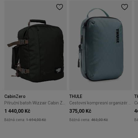
CabinZero
THULE
T
Příruční batoh Wizzair Cabin Zero Classic 28L Black Sand
Cestovní kompresní organizér Thule PackingCube S Pond Gray
1 440,00 Kč
375,00 Kč
4
Běžná cena:
1 694,00 Kč
Běžná cena:
463,00 Kč
B