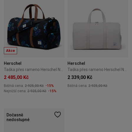
Akce
Herschel
Herschel
Taška přes rameno Herschel Novel Duffle 43L Evening Floral
Taška přes rameno Herschel Novel Duffle 43 l – Moonbeam
2 485,00 Kč
2 339,00 Kč
Běžná cena:
2 925,00 Kč
-15%
Běžná cena:
2 925,00 Kč
Nejnižší cena:
2 925,00 Kč
-15%
Dočasně
nedostupné