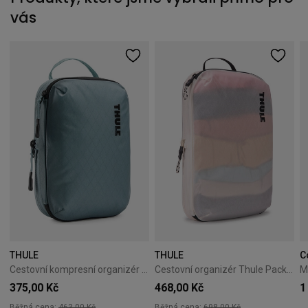
vás
THULE
THULE
C
Cestovní kompresní organizér Thule PackingCube S Pond Gray
Cestovní organizér Thule PackingCube kompresní M bílý
375,00 Kč
468,00 Kč
1
Běžná cena:
463,00 Kč
Běžná cena:
698,00 Kč