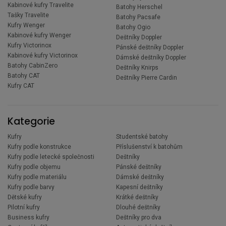
Kabinové kufry Travelite
Batohy Herschel
Tašky Travelite
Batohy Pacsafe
Kufry Wenger
Batohy Ogio
Kabinové kufry Wenger
Deštníky Doppler
Kufry Victorinox
Pánské deštníky Doppler
Kabinové kufry Victorinox
Dámské deštníky Doppler
Batohy CabinZero
Deštníky Knirps
Batohy CAT
Deštníky Pierre Cardin
Kufry CAT
Kategorie
Kufry
Studentské batohy
Kufry podle konstrukce
Příslušenství k batohům
Kufry podle letecké společnosti
Deštníky
Kufry podle objemu
Pánské deštníky
Kufry podle materiálu
Dámské deštníky
Kufry podle barvy
Kapesní deštníky
Dětské kufry
Krátké deštníky
Pilotní kufry
Dlouhé deštníky
Business kufry
Deštníky pro dva