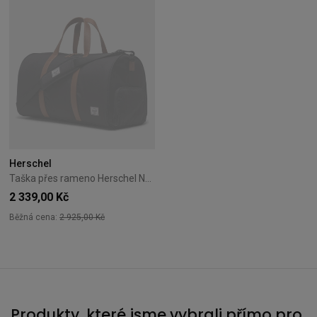
Herschel
Taška přes rameno Herschel Novel Duffle 43L Black
2 339,00 Kč
Běžná cena:
2 925,00 Kč
Produkty, které jsme vybrali přímo pro