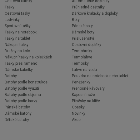
Cestovní kufříky
Automatické deštníky
Tašky
Průhledné deštníky
Cestovní tašky
Dárkové krabičky a doplňky
Ledvinky
Boty
Sportovní tašky
Pánské boty
Tašky na notebook
Dámské boty
Tašky na tablet
Příslušenství
Nákupní tašky
Cestovní doplňky
Brašny na kolo
Termohrnky
Nákupní tašky na kolečkách
Termoláhve
Tašky přes rameno
Termosky
Dámské kabelky
Láhve na vodu
Batohy
Pouzdra na notebook nebo tablet
Batohy podle konstrukce
Peněženky
Batohy podle využití
Přenosné kávovary
Batohy podle objemu
Kapesní nože
Batohy podle barvy
Přívěsky na klíče
Pánské batohy
Opasky
Dámské batohy
Novinky
Dětské batohy
Akce